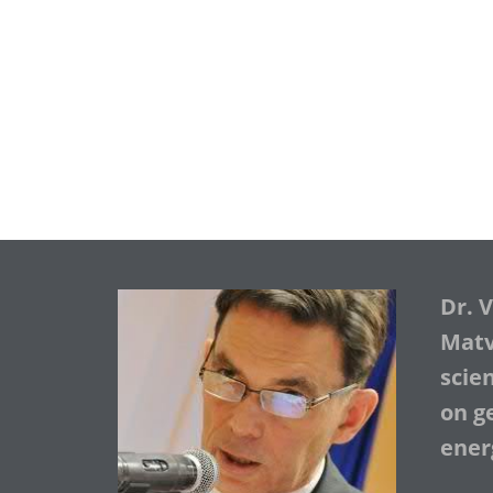
Dr. 
Matve
scie
on ge
ener