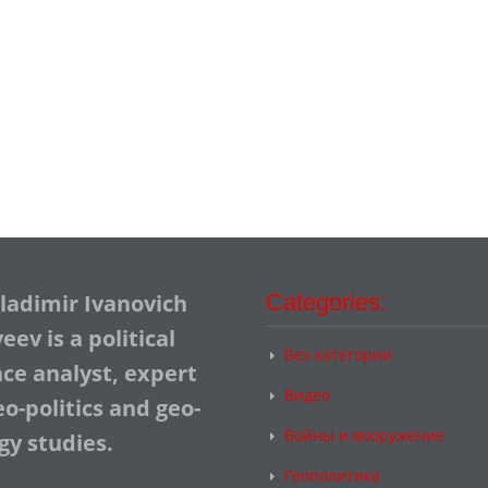
Vladimir Ivanovich
Categories:
ev is a political
Без категории
nce analyst, expert
Видео
o-politics and geo-
Войны и вооружение
gy studies.
Геополитика