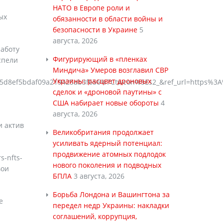
НАТО в Европе роли и
ых
обязанности в области войны и
безопасности в Украине
5
августа, 2026
работу
Фигурирующий в «пленках
спели
Миндича» Умеров возглавил СВР
Украины: расцвет дроновых
d8ef5bdaf09a219425ab3f656%7Ctwcon%5Es2_&ref_url=https%3
сделок и «дроновой паутины» с
США набирает новые обороты
4
августа, 2026
и актив
Великобритания продолжает
усиливать ядерный потенциал:
продвижение атомных подлодок
s-nfts-
нового поколения и подводных
вои
БПЛА
3 августа, 2026
Борьба Лондона и Вашингтона за
е
передел недр Украины: накладки
соглашений, коррупция,