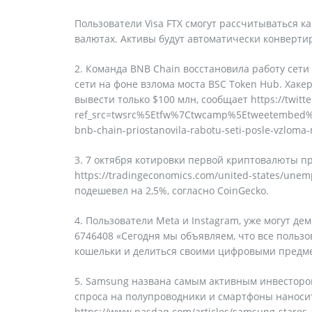
Пользователи Visa FTX смогут рассчитываться к
валютах. Активы будут автоматически конверти
2. Команда BNB Chain восстановила работу сети
сети на фоне взлома моста BSC Token Hub. Хаке
вывести только $100 млн, сообщает https://twitt
ref_src=twsrc%5Etfw%7Ctwcamp%5Etweetembed%
bnb-chain-priostanovila-rabotu-seti-posle-vzlom
3. 7 октября котировки первой криптовалюты п
https://tradingeconomics.com/united-states/une
подешевел на 2,5%, согласно CoinGecko.
4. Пользователи Meta и Instagram, уже могут дем
6746408 «Сегодня мы объявляем, что все пользо
кошельки и делиться своими цифровыми предме
5. Samsung названа самым активным инвесторо
спроса на полупроводники и смартфоны нанос
https://www.nasdaq.com/articles/samsung-stares-a