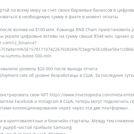
артой по всему миру за счет своих биржевых балансов в цифров
роваться в необходимую сумму в фиате в момент оплаты.
 после взлома на $100 млн. Команда BNB Chain приостановила 
ры украли цифровые активы на сумму свыше $544 млн, однако у
er.com/cz_binance?
7Ctwterm%5E1578171074226765826%7Ctwgr%5E248ae5be1c08665
a-na-summu-bolee-500-mln
ровалили уровень $20 000 после выхода отчета
mployment-rate об уровне безработицы в США. За последние сутк
онстрировать свои NFT https://www.investopedia.com/meta-enter
ватели Facebook и Instagram в США, теперь могут подключать с
тами коллекционирования через через эти две платформы».
м в криптовалютные и блокчейн-стартапы. Между тем снижени
ит ущерб чистой прибыли Samsung
t-use-it-or-lose-it-cash-dilemma