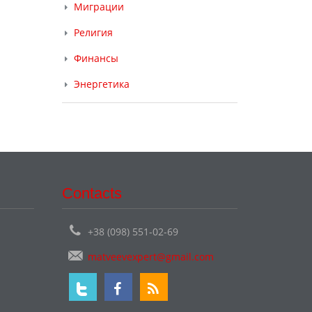
Миграции
Религия
Финансы
Энергетика
Contacts
+38 (098) 551-02-69
matveevexpert@gmail.com