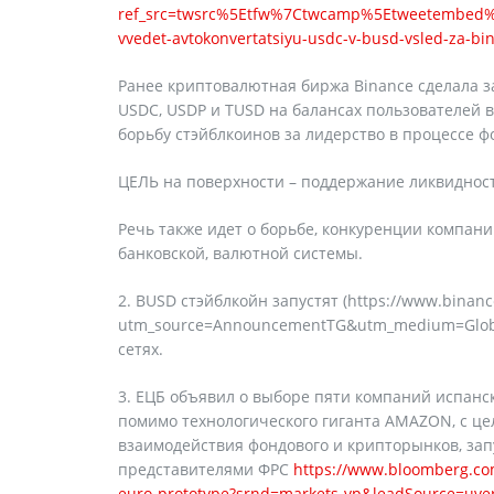
ref_src=twsrc%5Etfw%7Ctwcamp%5Etweetembed%
vvedet-avtokonvertatsiyu-usdc-v-busd-vsled-za-
Ранее криптовалютная биржа Binance сделала з
USDC, USDP и TUSD на балансах пользователей в
борьбу стэйблкоинов за лидерство в процессе 
ЦЕЛЬ на поверхности – поддержание ликвидност
Речь также идет о борьбе, конкуренции компан
банковской, валютной системы.
2. BUSD стэйблкойн запустят (https://www.bin
utm_source=AnnouncementTG&utm_medium=Global
сетях.
3. ЕЦБ объявил о выборе пяти компаний испански
помимо технологического гиганта AMAZON, с це
взаимодействия фондового и крипторынков, запу
представителями ФРС
https://www.bloomberg.com
euro-prototype?srnd=markets-vp&leadSource=uver