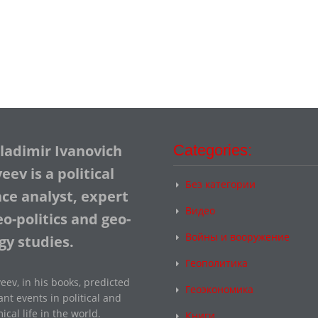
Vladimir Ivanovich
Categories:
ev is a political
Без категории
nce analyst, expert
Видео
o-politics and geo-
Войны и вооружение
gy studies.
Геополитика
eev, in his books, predicted
Геоэкономика
nt events in political and
cal life in the world.
Книги