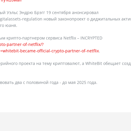
ый Уэльс Эндрю Брэгг 19 сентября анонсировал
igitalassets-regulation новый законопроект о диджитальных акти
го юаня.
ым крипто-партнером сервиса Netflix – INCRYPTED
to-partner-of-netflix/?
tebit-became-official-crypto-partner-of-netflix
.
серийного проекта на тему криптовалют, а WhiteBit обещает соз
вовать два с половиной года - до мая 2025 года.