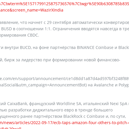
7Ctwterm%5E1571799125875736576%7Ctwgr%5E90b6308785b83594
binance&screen_name=WazirXIndia
аявление, что начнет с 29 сентября автоматически конвертиро
 BUSD в соотношении 1:1. Ограничения вводятся навсегда в тр
формирования CBDC.
и внутри BUCD, на фоне партнёрства BINANCE Coinbase и Black
ий, бирж за лидерство при формировании новой финансово-
ance.com/en/support/announcement/ce1d8dd1a87d4ad597bf3248f88
Social&utm_campaign=AnnouncementBot) на Avalanche и Poly
й CaixaBank, французский Worldline SA, итальянский Nexi SpA и
лью разработки диджитального евро в тренде большего
щенного ранее партнёрством BlackRock c Coinbase и, по сути,
/news/articles/2022-09-17/ecb-taps-amazon-four-others-to-pitch-d
ify%20wall