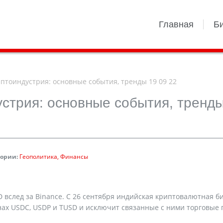
Главная
Б
птоиндустрия: основные события, тренды 19 09 22
устрия: основные события, тренд
гории:
Геополитика
Финансы
 вслед за Binance. С 26 сентября индийская криптовалютная б
нах USDC, USDP и TUSD и исключит связанные с ними торговые