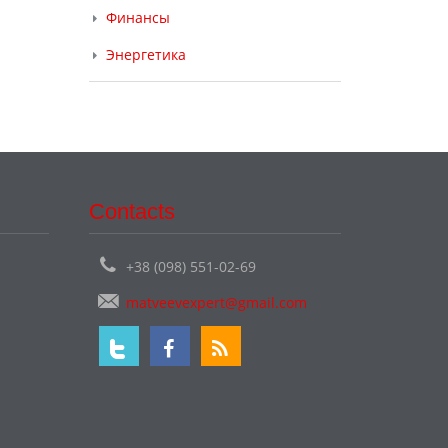
Финансы
Энергетика
Contacts
+38 (098) 551-02-69
matveevexpert@gmail.com