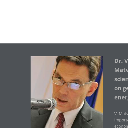
Dr. 
Matve
scie
on ge
ener
V. Matv
importa
economi