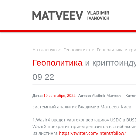
На главную
Геополитика
Геополитика и кри
Геополитика
и криптоинд
09 22
Дата:
19 сентября, 2022
Автор:
Vladimir Matveev
Кате
системный аналитик Владимир Матвеев, Киев
1.WazirX введет «автоконвертацию» USDC в BUSD
WazirX прекратит прием депозитов в стейблкои
из листинга
https://twitter.com/intent/follow?