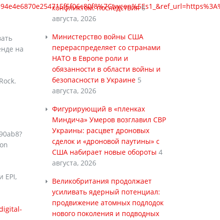
e4e6870e254715f5f06c80f8%7Ctwcon%5Es1_&ref_url=https%3A%
конфликтом: последствия
6
августа, 2026
Министерство войны США
вать
перераспределяет со странами
енде на
НАТО в Европе роли и
обязанности в области войны и
безопасности в Украине
5
Rock.
августа, 2026
Фигурирующий в «пленках
Миндича» Умеров возглавил СВР
Украины: расцвет дроновых
90ab8?
сделок и «дроновой паутины» с
gon
США набирает новые обороты
4
августа, 2026
 EPI,
Великобритания продолжает
усиливать ядерный потенциал:
продвижение атомных подлодок
igital-
нового поколения и подводных