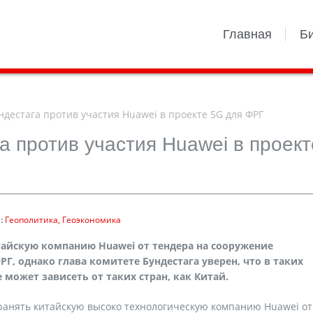
Главная
Б
ндестага против участия Huawei в проекте 5G для ФРГ
а против участия Huawei в проект
:
Геополитика
Геоэкономика
итайскую компанию
Huawei
от тендера на сооружение
РГ, однако глава комитете Бундестага уверен, что в таких
 может зависеть от таких стран, как Китай.
транять китайскую высоко технологическую компанию Huawei от