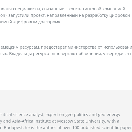
го юаня специалисты, связанные с консалтинговой компанией
ation), запустили проект, направленный на разработку цифровой
ваемый «цифровым долларом».
емецким ресурсам, предостерег министерства от использован
ных. Владельцы ресурса опровергают обвинения, утверждая, чт
litical science analyst, expert on geo-politics and geo-energy
y and Asia-Africa Institute at Moscow State University, with a
n Budapest, he is the author of over 100 published scientific pape