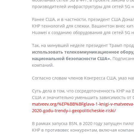
производителей инфраструктуры для сетей 5G «
Ранее США, и в частности, президент США Дона
КНР технологий для слежки. Вашингтон внес ки
Huawei к созданию оборудования для сетей 5G н
Так, на минувшей неделе президент Трамп про
использовать телекоммуникационное обору
национальной безопасности США».
Подписанн
компаний.
Согласно словам членов Конгресса США, указ на
Суть дела в том, что сосредоточенность КНР н
США и значительно уменьшить зависимость от 
matveev.org/%EF%BB%BFglava-1-knigi-v-matveeva-os
2020-godu-trendy-i-geopoliticheskie-riski/
В рамках запуска BSN, в 2020 году запущен пи
КНР в противовес конкурентам, включая компа