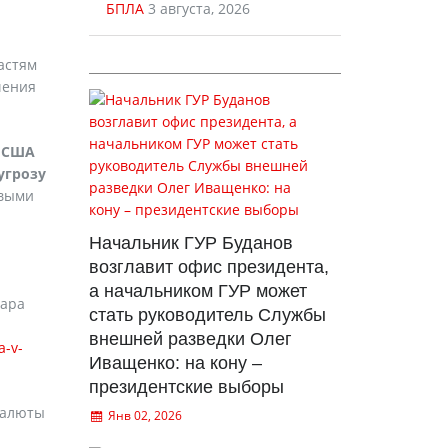
БПЛА
3 августа, 2026
астям
чения
м США
угрозу
овыми
Начальник ГУР Буданов
возглавит офис президента,
а начальником ГУР может
лара
стать руководитель Службы
внешней разведки Олег
a-v-
Иващенко: на кону –
президентские выборы
валюты
Янв 02, 2026