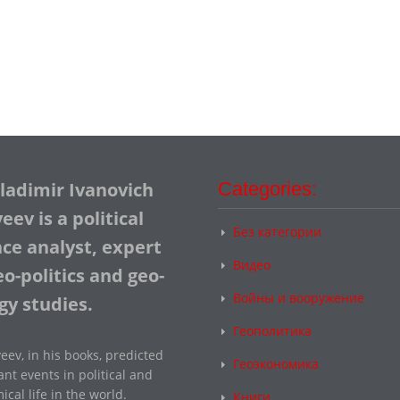
Vladimir Ivanovich
Categories:
ev is a political
Без категории
nce analyst, expert
Видео
o-politics and geo-
Войны и вооружение
gy studies.
Геополитика
eev, in his books, predicted
Геоэкономика
nt events in political and
cal life in the world.
Книги