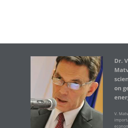
Dr. 
Matve
scie
on ge
ener
V. Matv
importa
economi