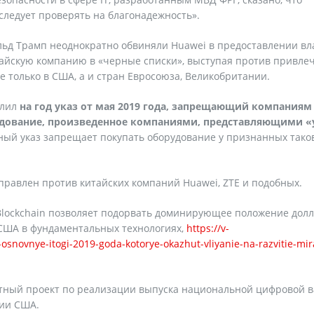
следует проверять на благонадежность».
льд Трамп неоднократно обвиняли Huawei в предоставлении вл
тайскую компанию в «черные списки», выступая против привле
е только в США, а и стран Евросоюза, Великобритании.
длил
на год указ от мая 2019 года, запрещающий компания
дование, произведенное компаниями, представляющими «
ый указ запрещает покупать оборудование у признанных так
правлен против китайских компаний Huawei, ZTE и подобных.
а Blockchain позволяет подорвать доминирующее положение дол
США в фундаментальных технологиях,
https://v-
novnye-itogi-2019-goda-kotorye-okazhut-vliyanie-na-razvitie-mir
лотный проект по реализации выпуска национальной цифровой 
нии США.