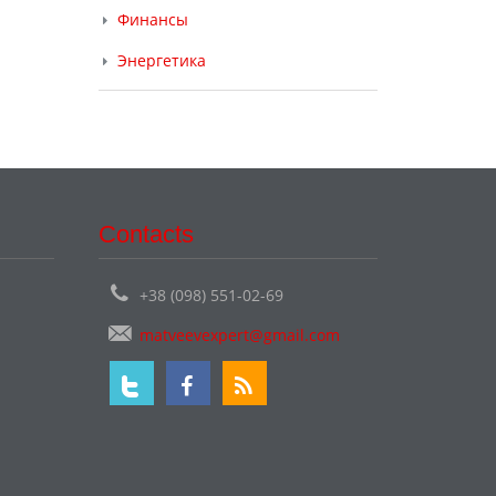
Финансы
Энергетика
Contacts
+38 (098) 551-02-69
matveevexpert@gmail.com