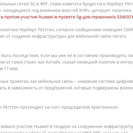
льных сетей 5G в ФРГ, глава комитета бундестага Норберт Рёт
е, находящееся под влиянием властей КНР», цитирует политика
га-против-участия-huawei-в-проекте-5g-для-германии/a-534692
политике Норберт Рёттген, согласно сообщениям немецких СМИ
ei от создания инфраструктуры для мобильной связи пятого
 быть последствия, если мы уже не в состоянии производить та
им от таких стран, как Китай», сказал немецкий политик в инте
м 17 мая.
ных проектах, как мобильная связь – «нервная система цифров
адать в зависимость от предприятий, которые подвержены влия
о Рёттген претендует на пост председателя Христианско-
ствовало участие Huawei в тендере на сооружение инфраструкту
езопасности в сфере IT, разработанным МВД ФРГ, сказано, что