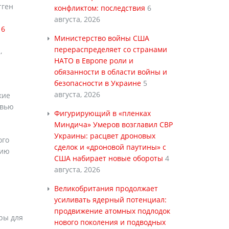
тген
конфликтом: последствия
6
августа, 2026
16
Министерство войны США
перераспределяет со странами
,
НАТО в Европе роли и
обязанности в области войны и
безопасности в Украине
5
августа, 2026
кие
рвью
Фигурирующий в «пленках
Миндича» Умеров возглавил СВР
Украины: расцвет дроновых
ого
сделок и «дроновой паутины» с
нию
США набирает новые обороты
4
августа, 2026
Великобритания продолжает
усиливать ядерный потенциал:
продвижение атомных подлодок
ры для
нового поколения и подводных