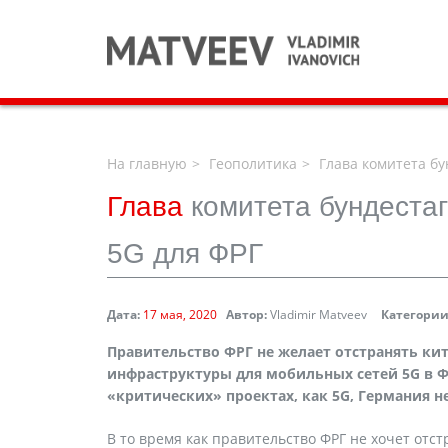
На главную
Геополитика
Глава комитета бу
Глава
комитета бундестаг
5G для ФРГ
Дата:
17 мая, 2020
Автор:
Vladimir Matveev
Категории
Правительство ФРГ не желает отстранять к
инфраструктуры для мобильных сетей 5
G
в Ф
«критических» проектах, как 5G, Германия не
В то время как правительство ФРГ не хочет отс