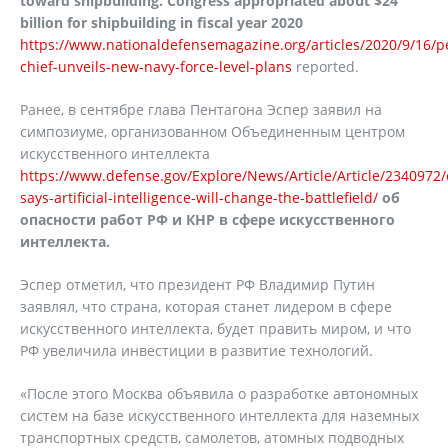
toward shipbuilding. Congress appropriated about $24
billion for shipbuilding in fiscal year 2020
https://www.nationaldefensemagazine.org/articles/2020/9/16/p
chief-unveils-new-navy-force-level-plans
reported.
Ранее, в сентябре глава Пентагона Эспер заявил на
симпозиуме, организованном Объединенным центром
искусственного интеллекта
https://www.defense.gov/Explore/News/Article/Article/2340972/
says-artificial-intelligence-will-change-the-battlefield/
об
опасности работ РФ и КНР в сфере искусственного
интеллекта.
Эспер отметил, что президент РФ Владимир Путин
заявлял, что страна, которая станет лидером в сфере
искусственного интеллекта, будет править миром, и что
РФ увеличила инвестиции в развитие технологий.
«После этого Москва объявила о разработке автономных
систем на базе искусственного интеллекта для наземных
транспортных средств, самолетов, атомных подводных