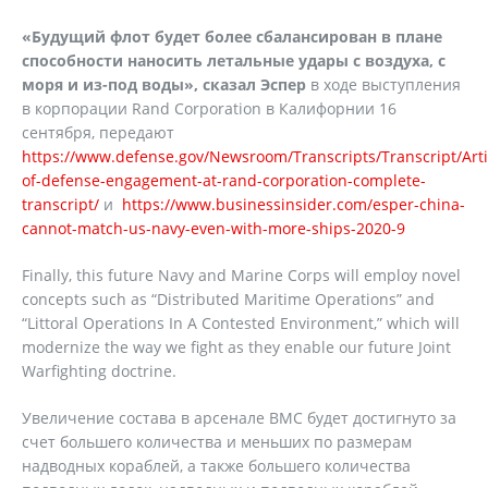
«Будущий флот будет более сбалансирован в плане
способности наносить летальные удары с воздуха, с
моря и из-под воды», сказал Эспер
в ходе выступления
в корпорации Rand Corporation в Калифорнии 16
сентября, передают
https://www.defense.gov/Newsroom/Transcripts/Transcript/Arti
of-defense-engagement-at-rand-corporation-complete-
transcript/
и
https://www.businessinsider.com/esper-china-
cannot-match-us-navy-even-with-more-ships-2020-9
Finally, this future Navy and Marine Corps will employ novel
concepts such as “Distributed Maritime Operations” and
“Littoral Operations In A Contested Environment,” which will
modernize the way we fight as they enable our future Joint
Warfighting doctrine.
Увеличение состава в арсенале ВМС будет достигнуто за
счет большего количества и меньших по размерам
надводных кораблей, а также большего количества