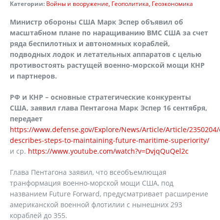
Категории:
Войны и вооружение
Геополитика
Геоэкономика
Министр обороны США Марк Эспер объявил об
масштабном плане по наращиванию ВМС США за счет
ряда беспилотных и автономных кораблей,
подводных лодок и летательных аппаратов с целью
противостоять растущей военно-морской мощи КНР
и партнеров.
РФ и КНР – основные стратегические конкуренты
США, заявил глава Пентагона Марк Эспер 16 сентября,
передает
https://www.defense.gov/Explore/News/Article/Article/2350204/
describes-steps-to-maintaining-future-maritime-superiority/
и ср.
https://www.youtube.com/watch?v=DvjqQuQel2c
Глава Пентагона заявил, что всеобъемлющая
транформация военно-морской мощи США, под
названием Future Forward, предусматривает расширение
американской военной флотилии с нынешних 293
кораблей до 355.