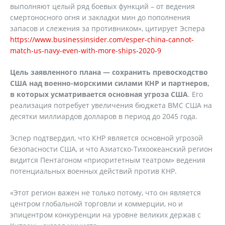
выполняют целый ряд боевых функций – от ведения
смертоносного огня и закладки мин до пополнения
запасов и слежения за противником», цитирует Эспера
https://www.businessinsider.com/esper-china-cannot-
match-us-navy-even-with-more-ships-2020-9
Цель заявленного плана — сохранить превосходство
США над военно-морскими силами КНР и партнеров,
в которых усматривается основная угроза США
. Его
реализация потребует увеличения бюджета ВМС США на
десятки миллиардов долларов в период до 2045 года.
Эспер подтвердил, что КНР является основной угрозой
безопасности США, и что Азиатско-Тихоокеанский регион
видится Пентагоном «приоритетным театром» ведения
потенциальных военных действий против КНР.
«Этот регион важен не только потому, что он является
центром глобальной торговли и коммерции, но и
эпицентром конкуренции на уровне великих держав с