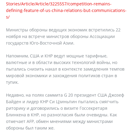
Stories/Article/Article/3225557/competition-remains-
defining-feature-of-us-china-relations-but-communications-
s/
Министры обороны ведущих экономик встретились 22
ноября на встрече министров обороны Ассоциации
государств Юго-Восточной Азии.
Напомним, США и КНР ведут мощные тарифные,
валютные и в области высоких технологий войны, но
пытались снизить накал в контексте замедления темпов
мировой экономики и захождения политиков стран в
тупик.
Недавно, на полях саммита G 20 президент США Джозеф
Байден и лидер КНР Си Цзиньпин пытались смягчить
риторику и договорились о визите Госсекретаря
Блинкена в КНР, но разногласия были очевидны. Как
отмечает AFP, обмен мнениями между министрами
обороны был таким же.