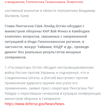
и вооружение
Геополитика
Геоэкономика
Энергетика
системный аналитик в области геополитики Владимир
Матвеев, Киев
Глава Пентагона США Ллойд Остин обсудил с
министром обороны КНР Вэй Фэнхэ в Камбодже
комплекс вопросов, связанных с напряженной
ситуацией в Индо-Тихоокеанском регионе, в
частности, вокруг Тайваня, КНДР и др., проведя
диалог без реальных результатов мощных
соперников.
1.«Госсекретарь Остин обсудил неспровоцированную
войну России против Украины и подчеркнул, что и
Соединенные Штаты, и (Китай) выступают против
применения ядерного оружия или угроз его
применения», заявил пресс-секретаря Пентагона Пет
Райдер о переговорах генералов в кулуарах конференции
министров обороны в Сиемреапе
https://www.defense.gov/News/News-