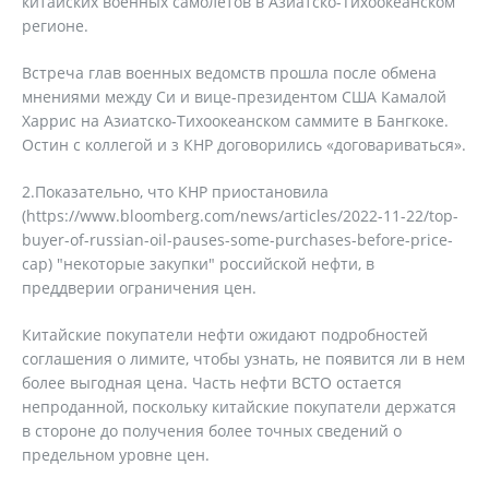
китайских военных самолетов в Азиатско-Тихоокеанском
регионе.
Встреча глав военных ведомств прошла после обмена
мнениями между Си и вице-президентом США Камалой
Харрис на Азиатско-Тихоокеанском саммите в Бангкоке.
Остин с коллегой и з КНР договорились «договариваться».
2.Показательно, что КНР приостановила
(https://www.bloomberg.com/news/articles/2022-11-22/top-
buyer-of-russian-oil-pauses-some-purchases-before-price-
cap) "некоторые закупки" российской нефти, в
преддверии ограничения цен.
Китайские покупатели нефти ожидают подробностей
соглашения о лимите, чтобы узнать, не появится ли в нем
более выгодная цена. Часть нефти ВСТО остается
непроданной, поскольку китайские покупатели держатся
в стороне до получения более точных сведений о
предельном уровне цен.