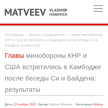
На главную
Войны и вооружение
Главы минобороны
КНР и США встретились в Камбодже после беседы Си и
Байдена: результаты
Главы
минобороны КНР и
США встретились в Камбодже
после беседы Си и Байдена:
результаты
Дата:
22 ноября, 2022
Автор:
Vladimir Matveev
Категории:
Войны