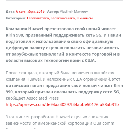
Дата:
6 сентября, 2019
Автор:
Vladimir Matveev
Категории:
Геополитика
Геоэкономика
Финансы
Компания Huawei презентовала свой новый чипсет
Kirin 990, призванный поддерживать сеть 5G, и Пекин
подготовил к использованию свою официальную
цифровую валюту с целью повысить независимость
от зарубежных технологий в контексте торговой и в
области высоких технологий войн с США.
После скандала, в который была вовлечена китайская
компания Huawei, и наложенных США ограничений, этот
китайский гигант представил свой новый чипсет Kirin
990, который призван оказывать поддержку сети 5G,
со
общает Associated Press
https://apnews.com/de94aa40297f44abbe50176fa58ab31b
Этот чипсет разработан Huawei с целью снижения
зависимости от американской корпорации Qualcomm