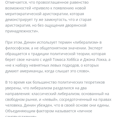
Отмечается, что провозглашенное равенство
возможностей «привело к появлению новой
меритократической аристократии, которая
демонстрирует ту же замкнутость, что и старая
аристократия, но без ощущения дворянской
принадлежности».
При этом, Динин использует термин «либерализм» в
философском, а не общепонятном значении. Эксперт
обращается к традиции политической теории, которая
берет свое начало с идей Томаса Хоббса и Джона Локка, а
«не к набору невнятных левых подходов, о которых
думают американцы, когда слышат это слово».
В то время как большинство политических теоретиков
уверены, что либерализм разделился на два
направления: классический либерализм, основанный на
свободном рынке, и «левый», сосредоточенный на правах
человека, Динин убежден, что в своей основе они едины.
Объединяющим фактором называется «личное
самовыражение».