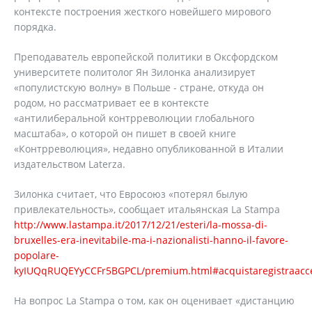
контексте построения жесткого новейшего мирового
порядка.
Преподаватель европейской политики в Оксфордском
университете политолог Ян Зилонка анализирует
«популистскую волну» в Польше - стране, откуда он
родом, но рассматривает ее в контексте
«антилиберальной контрреволюции глобального
масштаба», о которой он пишет в своей книге
«Контрреволюция», недавно опубликованной в Италии
издательством Laterza.
Зилонка считает, что Евросоюз «потерял былую
привлекательность», сообщает итальянская La Stampa
http://www.lastampa.it/2017/12/21/esteri/la-mossa-di-
bruxelles-era-inevitabile-ma-i-nazionalisti-hanno-il-favore-
popolare-
kyIUQqRUQEYyCCFr5BGPCL/premium.html#acquistaregistraacc
На вопрос La Stampa о том, как он оценивает «дистанцию