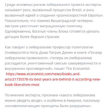
Среди основных рисков либерального проекта эксперты
называют риск, вызванный процессом Brexit, и риск
вызванный идеей о создании «разноскоростной Европы».
Показательно, что помимо Вышеградской четверки,
Австрия ужесточает миграционную политику.
Одновременно, богатые члены блока готовятся урезать
дотации более бедным странам.
Как говорит о либерализме профессор политологии
Университета Нотр-Дама Патрик Динин в книге «Почему
либерализм провалился», «теперь он (либерализм)
распадается, уничтоженный смесью самоуверенности и
внутренних противоречий», пишет The Economist
https://www.economist.com/news/books-and-
arts/21735578-its-best-years-are-behind-it-according-new-
book-liberalism-most
По мнению эксперта, признаки «заката либерализма
можно увидеть везде», а особенно в Америке, поскольку
«основополагающие принципы были разрушены».