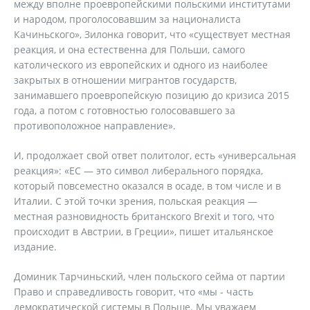
между вполне проевропейскими польскими институтами
и народом, проголосовавшим за националиста
Качиньского», Зилонка говорит, что «существует местная
реакция, и она естественна для Польши, самого
католического из европейских и одного из наиболее
закрытых в отношении мигрантов государств,
занимавшего проевропейскую позицию до кризиса 2015
года, а потом с готовностью голосовавшего за
противоположное направление».
И, продолжает свой ответ политолог, есть «универсальная
реакция»: «ЕС — это символ либерального порядка,
который повсеместно оказался в осаде, в том числе и в
Италии. С этой точки зрения, польская реакция —
местная разновидность британского Brexit и того, что
происходит в Австрии, в Греции», пишет итальянское
издание.
Доминик Тарчиньский, член польского сейма от партии
Право и справедливость говорит, что «мы - часть
демократической системы в Польше. Мы уважаем