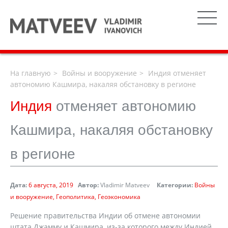
На главную
Войны и вооружение
Индия отменяет
автономию Кашмира, накаляя обстановку в регионе
Индия
отменяет автономию
Кашмира, накаляя обстановку
в регионе
Дата:
6 августа, 2019
Автор:
Vladimir Matveev
Категории:
Войны
и вооружение
Геополитика
Геоэкономика
Решение правительства Индии об отмене автономии
штата Джамму и Кашмира, из-за которого между Индией