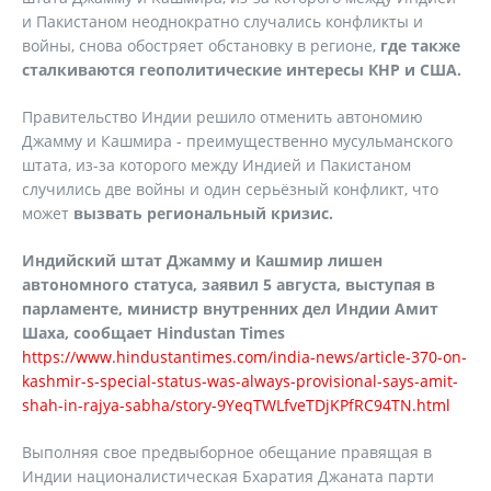
и Пакистаном неоднократно случались конфликты и
войны, снова обостряет обстановку в регионе,
где также
сталкиваются геополитические интересы КНР и США.
Правительство Индии решило отменить автономию
Джамму и Кашмира - преимущественно мусульманского
штата, из-за которого между Индией и Пакистаном
случились две войны и один серьёзный конфликт, что
может
вызвать региональный кризис.
Индийский штат Джамму и Кашмир лишен
автономного статуса, заявил 5 августа, выступая в
парламенте, министр внутренних дел Индии Амит
Шаха, сообщает
Hindustan
Times
https://www.hindustantimes.com/india-news/article-370-on-
kashmir-s-special-status-was-always-provisional-says-amit-
shah-in-rajya-sabha/story-9YeqTWLfveTDjKPfRC94TN.html
Выполняя свое предвыборное обещание правящая в
Индии националистическая Бхаратия Джаната парти