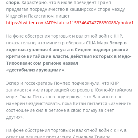
споре
. Характерно, что в июле президент Трамп
предлагал посредничество в кашмирском споре между
Индией и Пакистаном, пишет
https://twitter.com/AFP/status/1153346474278830083/photo/1
На фоне обострения торговых и валютной войн с КНР,
показательно, что министр обороны США Марк
Эспер в
ходе выступления 4 августа в Сиднее подверг резкой
критике китайские власти, действия которых в Индо-
Тихоокеанском регионе назвал
«дестабилизирующими».
Эспер и госсекретарь Помпео подчеркнули, что КНР
занимается милитаризацией островов в Южно-Китайском
море. Глава Пентагона подчеркнул, что Вашингтон не
намерен бездействовать, пока Китай пытается «изменить
соотношение сил в регионе в свою пользу за счёт
других».
На фоне обострения торговых и валютной войн с КНР, в
ответ на решение президента Дональда Трампа