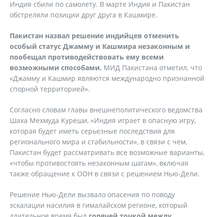
Индия сбили по самолету. В марте Индия и Пакистан
обстреляли позиции друг друга в Кашмире.
Пакистан назвал решение индийцев отменить
особый статус Джамму и Кашмира незаконным и
пообещал противодействовать ему всеми
возможными способами.
МИД Пакистана отметил, что
«Джамму и Кашмир являются международно признанной
спорной территорией».
Согласно словам главы внешнеполитического ведомства
Шаха Мехмуда Куреши, «Индия играет в опасную игру,
которая будет иметь серьезные последствия для
регионального мира и стабильности», в связи с чем,
Пакистан будет рассматривать все возможные варианты,
«чтобы противостоять незаконным шагам», включая
также обращение к ООН в связи с решением Нью-Дели.
Решение Нью-Дели вызвало опасения по поводу
эскалации насилия в гималайском регионе, который
длительное время был
горячей точкой между