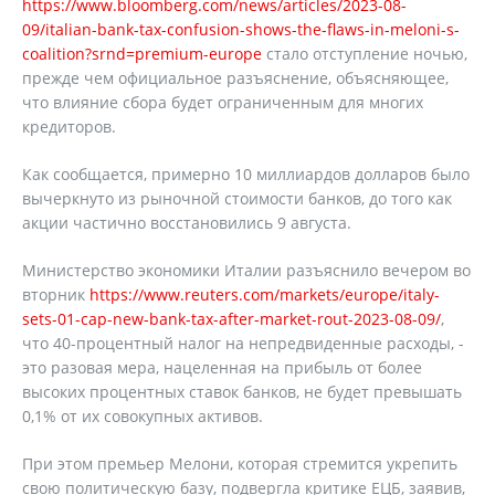
https://www.bloomberg.com/news/articles/2023-08-
09/italian-bank-tax-confusion-shows-the-flaws-in-meloni-s-
coalition?srnd=premium-europe
стало отступление ночью,
прежде чем официальное разъяснение, объясняющее,
что влияние сбора будет ограниченным для многих
кредиторов.
Как сообщается, примерно 10 миллиардов долларов было
вычеркнуто из рыночной стоимости банков, до того как
акции частично восстановились 9 августа.
Министерство экономики Италии разъяснило вечером во
вторник
https://www.reuters.com/markets/europe/italy-
sets-01-cap-new-bank-tax-after-market-rout-2023-08-09/
,
что 40-процентный налог на непредвиденные расходы, -
это разовая мера, нацеленная на прибыль от более
высоких процентных ставок банков, не будет превышать
0,1% от их совокупных активов.
При этом премьер Мелони, которая стремится укрепить
свою политическую базу, подвергла критике ЕЦБ, заявив,