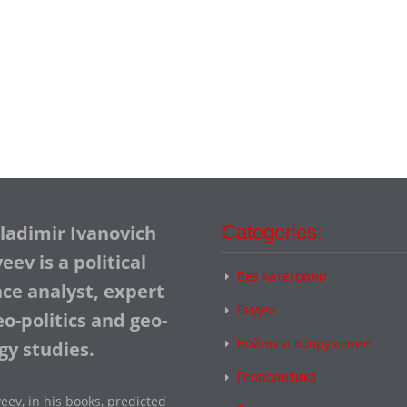
Vladimir Ivanovich
Categories:
ev is a political
Без категории
nce analyst, expert
Видео
o-politics and geo-
Войны и вооружение
gy studies.
Геополитика
eev, in his books, predicted