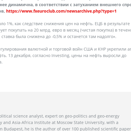
нее динамична, в соответствии с затуханием внешнего спро
ов,
https://www.fxeuroclub.com/newsarchive.php?type=1
ло 1%, как следствие снижения цен на нефть. ЕЦБ в результате
ет покупать на 20 млрд. евро в месяц (чистая покупка) в тече
ставка была снижена до -0,5% и останется там надолго».
егулирования валютной и торговой войн США и КНР укрепили а
ь. 13 декабря, согласно Investing, цены на нефть выросли до
а.
litical science analyst, expert on geo-politics and geo-energy
y and Asia-Africa Institute at Moscow State University, with a
n Budapest, he is the author of over 100 published scientific pape