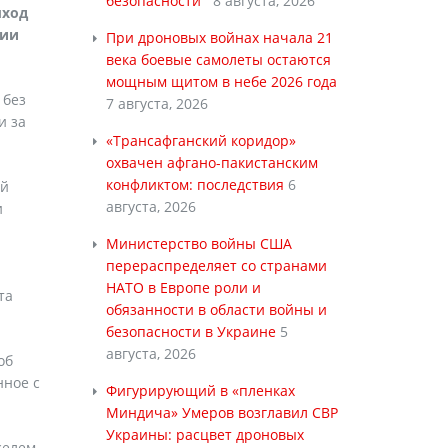
безопасности
8 августа, 2026
ыход
тии
При дроновых войнах начала 21
века боевые самолеты остаются
мощным щитом в небе 2026 года
 без
7 августа, 2026
и за
«Трансафганский коридор»
охвачен афгано-пакистанским
конфликтом: последствия
6
ой
августа, 2026
и
Министерство войны США
перераспределяет со странами
НАТО в Европе роли и
та
обязанности в области войны и
безопасности в Украине
5
августа, 2026
об
нное с
Фигурирующий в «пленках
Миндича» Умеров возглавил СВР
Украины: расцвет дроновых
селем