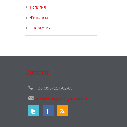
Религия
Финансы
Энергетика
Contacts
+38 (098) 551-02-69
matveevexpert@gmail.com