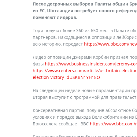
После досрочных выборов Палаты общин Бри
из ЕС, Шотландия потребует нового референ
поменяют лидеров.
Тори получат более 360 из 650 мест в Палате о
партнеров. Находящиеся в оппозиции лейборист
всю историю, передает
https://www.bbc.com/new
Лидер оппозиции Джереми Корбин признал пора
фазы
https://www.businessinsider.com/jeremy-corb
https://www.reuters.com/article/us-britain-electi
election-victory-idUSKBN1YH18O
На следующей неделе новые парламентарии при
Вторая выступит с программой для правительст
Консервативная партия, получив абсолютное б
условиях и порядке выхода Великобритании из 
Брюсселем, сообщает ВВС
https://www.bbc.com/r
Благодаря абсолютному большинству Джонсон т