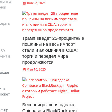
льства
Янв 02, 2026
рной
водить
Трамп введет 25-процентные
пошлины на весь импорт
стали и алюминия в США:
 59
мент в
торги и передел мира
продолжаются
Фев 10, 2025
также
и в
может
Беспроигрышная сделка
 ФРГ
Coinbase и BlackRock для