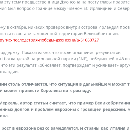
 на эту тему предшественница Джонсона на посту главы правите
ния был вопрос о границе между членом ЕС Ирландией и Севе
ому в октябре, никаких проверок внутри острова Ирландия про
анется в составе таможенной территории Великобритании,
ругие-последствия-победы-джонсона/a-51660727
ддержку. Показательно, что после оглашения результатов
 Шотландской национальной партии (SNP), победившей в 48 из
что эти результат «обновляет, подтверждает и усиливает» аргу
отландии.
лии столь отличаются, что ситуация в дальнейшем может 
 может привести Королевство к распаду.
Меркель, автор статьи считает, что пример Великобритани
енных долгов и проблем еврозоны с грозящей рецессией, 
ока.
 рост в еврозоне резко замедляется, и страны как Италия и