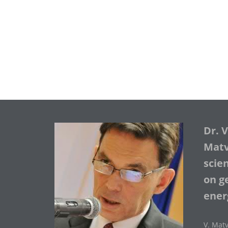
Dr. 
Matve
scie
on ge
ener
V. Matv