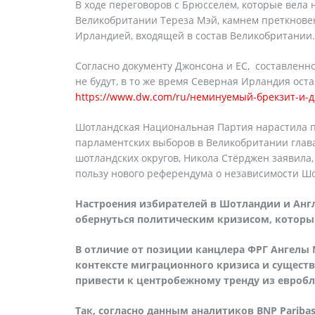
В ходе переговоров с Брюсселем, которые вела
Великобритании Тереза Мэй, камнем преткнове
Ирландией, входящей в состав Великобритании.
Согласно документу Джонсона и ЕС, составленн
не будут, в то же время Северная Ирландия ост
https://www.dw.com/ru/неминуемый-брекзит-и-д
Шотландская Национальная Партия нарастила по
парламентских выборов в Великобритании глава
шотландских округов, Никола Стёрджен заявила, 
пользу нового референдума о независимости Ш
Настроения избирателей в Шотландии и Анг
обернуться политическим кризисом, который
В отличие от позиции канцлера ФРГ Ангелы 
контексте миграционного кризиса и существ
привести к центробежному тренду из евробл
Так, согласно данным аналитиков BNP Paribas