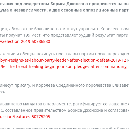
тания под лидерством Бориса Джонсона продвинется на в
дума о независимости, а две основные оппозиционные пар
бщин, абсолютное большинство, и могут управлять Королевством
ы получат 199 мест, что представляет худший результат парти
s/election-2019-50786580
жение и обещал покинуть пост главы партии после переходн
yn-resigns-as-labour-party-leader-after-election-defeat-2019-12
on/let-the-brexit-healing-begin-johnson-pledges-after-commanding-
несут присягу, и Королева Соединенного Королевства Елизаве
ва.
ольшинство мандатов в парламенте, ратифицирует соглашение 
ЕС, составленное правительством Бориса Джонсона и согласова
ussian/features-50775205
еперь может провести через парламент согласованный с Брюс