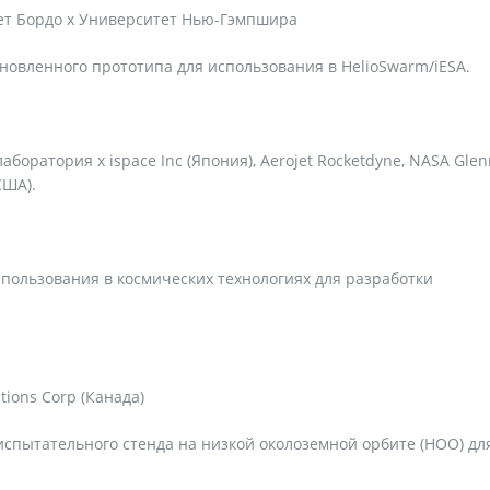
ет Бордо x Университет Нью-Гэмпшира
овленного прототипа для использования в HelioSwarm/iESA.
оратория x ispace Inc (Япония), Aerojet Rocketdyne, NASA Glen
США).
спользования в космических технологиях для разработки
utions Corp (Канада)
испытательного стенда на низкой околоземной орбите (НОО) дл