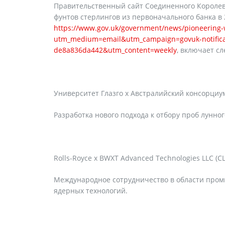
Правительственный сайт Соединенного Королевс
фунтов стерлингов из первоначального банка в 
https://www.gov.uk/government/news/pioneering-w
utm_medium=email&utm_campaign=govuk-notifica
de8a836da442&utm_content=weekly
, включает с
Университет Глазго x Австралийский консорциу
Разработка нового подхода к отбору проб лунног
Rolls-Royce x BWXT Advanced Technologies LLC (С
Международное сотрудничество в области пром
ядерных технологий.