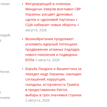
голках
Фигурирующий в «пленках
я
Миндича» Умеров возглавил СВР
Украины: расцвет дроновых
сделок и «дроновой паутины» с
США набирает новые обороты
4
августа, 2026
надой,
Великобритания продолжает
в
усиливать ядерный потенциал:
продвижение атомных подлодок
нового поколения и подводных
БПЛА
3 августа, 2026
Борьба Лондона и Вашингтона за
логии,
передел недр Украины: накладки
соглашений, коррупция,
скандалы, осторожность Трампа
в предоставлении Patriot,
т
выборы в трех значимых странах
жением
2 августа, 2026