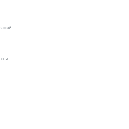
ований
ых и