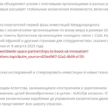
ва объединяют усилия с ключевыми организациями в разных у
торые расширят глобальные космические возможности, включа
ло получателей первой фазы инвестиций Международного
ва с космическими организациями по всему миру) в размере 20
ы помочь британским организациям «наладить связи с США, Ка
ой Африкой и другими странами для сотрудничества», сказано 
ии от 8 августа 2023 года
orldwide-space-partnerships-to-boost-uk-innovation?
tions-topic&utm_source=425ed967-52a2-4b09-a135-
ских исследований и стимулировать инвестиции в новые техно
ондом Агентства, занимающимся «построением и укреплением
жению целей Великобритании ( в целом - AUKUS)в космосе». О
ния космическими кораблями до управления космическим дви
в представляет всю широту отрасли».