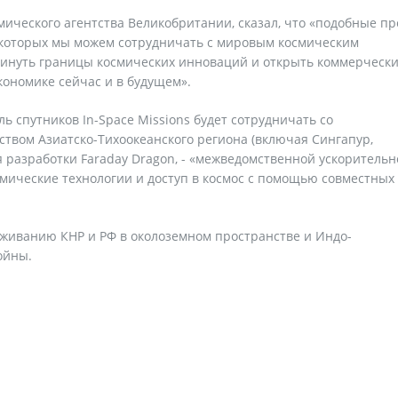
мического агентства Великобритании, сказал, что «подобные п
которых мы можем сотрудничать с мировым космическим
винуть границы космических инноваций и открыть коммерческ
кономике сейчас и в будущем».
ль спутников In-Space Missions будет сотрудничать со
вом Азиатско-Тихоокеанского региона (включая Сингапур,
 разработки Faraday Dragon, - «межведомственной ускорительн
смические технологии и доступ в космос с помощью совместных
рживанию КНР и РФ в околоземном пространстве и Индо-
ойны.