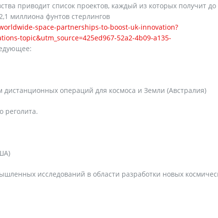
тва приводит список проектов, каждый из которых получит до 
2,1 миллиона фунтов стерлингов
orldwide-space-partnerships-to-boost-uk-innovation?
tions-topic&utm_source=425ed967-52a2-4b09-a135-
ледующее:
м дистанционных операций для космоса и Земли (Австралия)
о реголита.
ША)
ышленных исследований в области разработки новых космичес