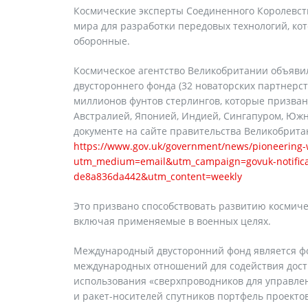
Космические эксперты Соединенного Королевст
мира для разработки передовых технологий, ко
оборонные.
Космическое агентство Великобритании объяви
двустороннего фонда (32 новаторских партнерст
миллионов фунтов стерлингов, которые призван
Австралией, Японией, Индией, Сингапуром, Южн
документе на сайте правительства Великобритан
https://www.gov.uk/government/news/pioneering-w
utm_medium=email&utm_campaign=govuk-notifica
de8a836da442&utm_content=weekly
Это призвано способствовать развитию космиче
включая применяемые в военных целях.
Международный двусторонний фонд является ф
международных отношений для содействия дости
использования «сверхпроводников для управле
и ракет-носителей спутников портфель проекто