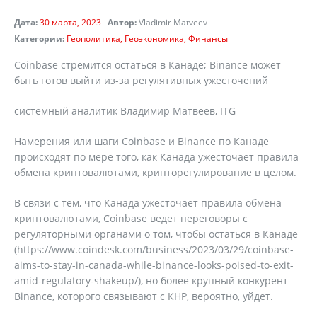
Дата:
30 марта, 2023
Автор:
Vladimir Matveev
Категории:
Геополитика
Геоэкономика
Финансы
Coinbase стремится остаться в Канаде; Binance может
быть готов выйти из-за регулятивных ужесточений
системный аналитик Владимир Матвеев, ITG
Намерения или шаги Coinbase и Binance по Канаде
происходят по мере того, как Канада ужесточает правила
обмена криптовалютами, крипторегулирование в целом.
В связи с тем, что Канада ужесточает правила обмена
криптовалютами, Coinbase ведет переговоры с
регуляторными органами о том, чтобы остаться в Канаде
(https://www.coindesk.com/business/2023/03/29/coinbase-
aims-to-stay-in-canada-while-binance-looks-poised-to-exit-
amid-regulatory-shakeup/), но более крупный конкурент
Binance, которого связывают с КНР, вероятно, уйдет.