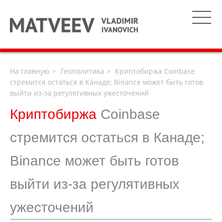
На главную
Геополитика
Криптобиржа Coinbase
стремится остаться в Канаде; Binance может быть готов
выйти из-за регулятивных ужесточений
Криптобиржа
Coinbase
стремится остаться в Канаде;
Binance может быть готов
выйти из-за регулятивных
ужесточений