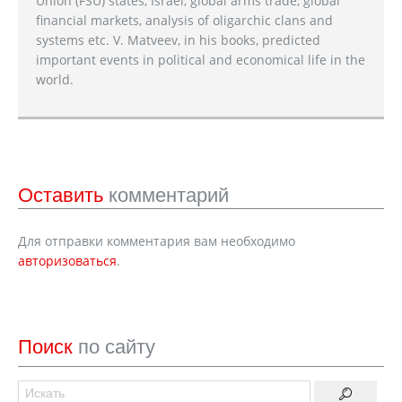
Union (FSU) states, Israel, global arms trade, global
financial markets, analysis of oligarchic clans and
systems etc. V. Matveev, in his books, predicted
important events in political and economical life in the
world.
Оставить
комментарий
Для отправки комментария вам необходимо
авторизоваться
.
Поиск
по сайту