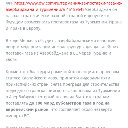
ФРГ
https://www.dw.com/ru/германия-за-поставки-газа-из-
азербайджана-и-туркмении/a-45159545
Азербайджан он
назвал стратегически важной страной и допустил в
будущем возможность поставок газа из Туркмении, Ирана
и Ирака в Европу.
В ходе Меркель обсудит с азербайджанскими властями
вопрос модернизации инфраструктуры для дальнейших
поставок газа из Азербайджана в ЕС через Турцию и
квоты.
Кроме того, благодаря рамочной конвенции, о правовом
статусе Каспийского моря, принятой лидерами пяти
прикаспийских стран, снята преграда для строительства
подводного транскаспийского газопровода из Туркмении
в Азербайджан, который позволил бы этим странам
поставлять
до 100 млрд кубометров газа в год на
европейский рынок
, что составляет около четверти
импорта ЕС.
Визит Меркель в Баку еще раз подчеркивает, что