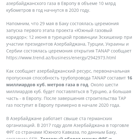
азербайджанского газа в Европу в объеме 10 млрд
кубометров в год начнутся в 2020 году.
Напомним, что 29 мая в Баку состоялась церемония
запуска первого этапа проекта «Южный газовый
коридор»; 12 июня в турецкой провинции Эскишехир при
участии президентов Азербайджана, Турции, Украины и
Сербии состоялась церемония открытия TANAP сообщает
https://www.trend.az/business/energy/2942973.html
Как сообщает азербайджанский ресурс, первоначальная
пропускная способность трубопровода TANAP составит
16
миллиардов куб. метров газа в год
. Около шести
миллиардов куб. будет поставляться в Турцию, а большая
часть - в Европу. После завершения строительства TAP
газ поступит в Европу примерно в начале 2020 года.
В Азербайджане работает свыше ста германских
организаций. В 2017 году доля Азербайджана в торговле
ФРГ со странами Южного Кавказа, по данным Баку,
составила 66%.
Торговый оборот между ФРГ и