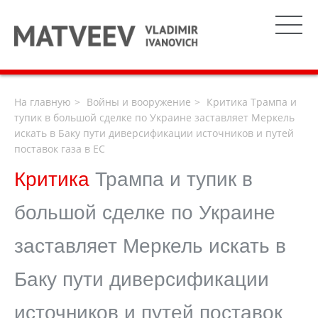
На главную
Войны и вооружение
Критика Трампа и
тупик в большой сделке по Украине заставляет Меркель
искать в Баку пути диверсификации источников и путей
поставок газа в ЕС
Критика
Трампа и тупик в
большой сделке по Украине
заставляет Меркель искать в
Баку пути диверсификации
источников и путей поставок