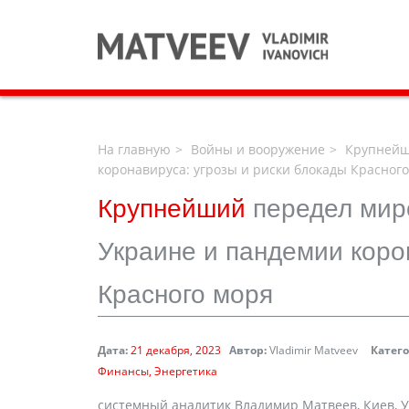
На главную
Войны и вооружение
Крупнейши
коронавируса: угрозы и риски блокады Красног
Крупнейший
передел мир
Украине и пандемии коро
Красного моря
Дата:
21 декабря, 2023
Автор:
Vladimir Matveev
Катег
Финансы
Энергетика
cистемный аналитик Владимир Матвеев, Киев, 