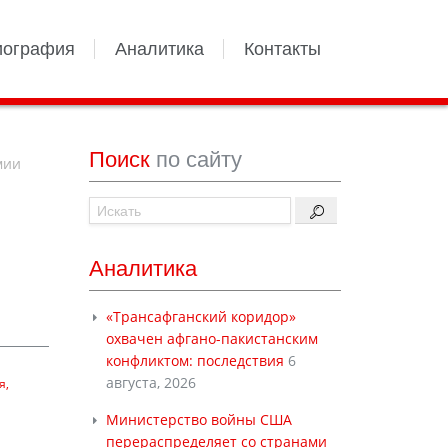
иография
Аналитика
Контакты
Поиск
по сайту
мии
Аналитика
ы
«Трансафганский коридор»
охвачен афгано-пакистанским
конфликтом: последствия
6
августа, 2026
я
Министерство войны США
перераспределяет со странами