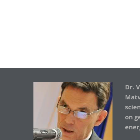
Dr. 
Matve
scie
on ge
ener