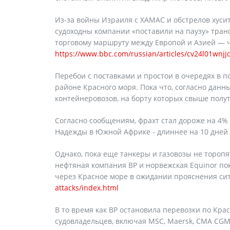
Из-за войны Израиля с ХАМАС и обстрелов хуси
судоходны компании «поставили на паузу» транс
торговому маршруту между Европой и Азией — ч
https://www.bbc.com/russian/articles/cv24l01wnjj
Перебои с поставками и простои в очередях в п
районе Красного моря. Пока что, согласно дан
контейнеровозов, на борту которых свыше полу
Согласно сообщениям, фрахт стал дороже на 4% 
Надежды в Южной Африке - длиннее на 10 дней 
Однако, пока еще танкеры и газовозы не торопя
нефтяная компания BP и норвежская Equinor по
через Красное море в ожидании прояснения си
attacks/index.html
В то время как ВР остановила перевозки по Кр
судовладельцев, включая MSC, Maersk, CMA CG