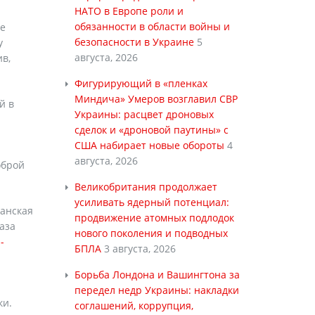
НАТО в Европе роли и
обязанности в области войны и
ые
безопасности в Украине
5
у
августа, 2026
в,
Фигурирующий в «пленках
Миндича» Умеров возглавил СВР
й в
Украины: расцвет дроновых
сделок и «дроновой паутины» с
США набирает новые обороты
4
августа, 2026
оброй
Великобритания продолжает
усиливать ядерный потенциал:
танская
продвижение атомных подлодок
аза
нового поколения и подводных
-
БПЛА
3 августа, 2026
Борьба Лондона и Вашингтона за
передел недр Украины: накладки
ки.
соглашений, коррупция,