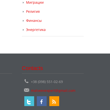
Миграции
Религия
Финансы
Энергетика
Contacts
+38 (098) 551-02-69
matveevexpert@gmail.com