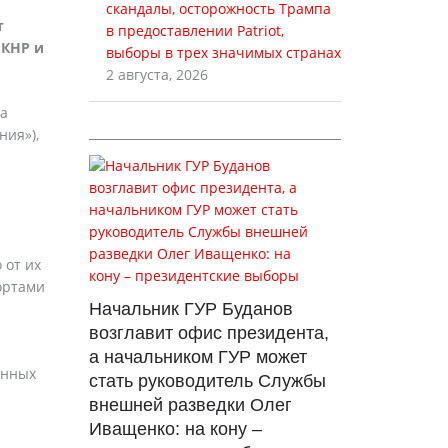
скандалы, осторожность Трампа
т
в предоставлении Patriot,
 КНР и
выборы в трех значимых странах
2 августа, 2026
на
ния»),
 от их
ортами
Начальник ГУР Буданов
возглавит офис президента,
а начальником ГУР может
енных
стать руководитель Службы
внешней разведки Олег
Иващенко: на кону –