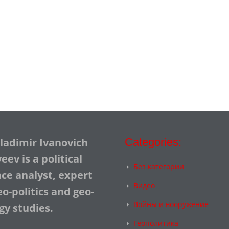
Vladimir Ivanovich
Categories:
ev is a political
Без категории
nce analyst, expert
Видео
o-politics and geo-
Войны и вооружение
gy studies.
Геополитика