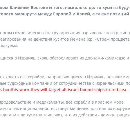
шом Ближнем Востоке и того, насколько долго хуситы буду
гового маршрута между Европой и Азией, а также позиций
многом символического патрулирования взрывоопасного регио
агирования на действия хуситов Йемена (ср. «Страж процвета
сказуемо.
ющиеся в Израиль, сколь обстреливают их дронами-камикадзе и
 атаковать все корабли, направляющиеся в Израиль, независимо
ные судоходные компании от сотрудничества с израильскими п
houthis-warn-they-will-target-all-israel-bound-ships-in-red-sea
продовольствие и медикаменты, все корабли в Красном море,
имо от их национальности, станут мишенью для наших вооруж
едставители хуситов заявляют, что их действия - демонстрация