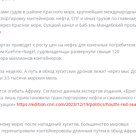
тами судов в районе Красного моря, крупнейшие международн
портировку контейнеров, нефти, СПГ и иных грузов по главном
ерез Красное море, Суэцкий канал и Баб-эль-Мандебский проли
o
ортах приводят к росту цен на нефть для конечных потребителе
ным Kuehne+Nagel, судовладельцы развернули свыше 120
тора миллионов контейнеров.
за неделю. А путь в обход хуситских дронов лежит через мыс Д
и 3,5 тысячи морских миль.
тся огибать Африку. Согласно данным экспертов издания, «Бри
ка лишь приостановили транспортировку нефти и сжиженного г
туации»
https://edition.cnn.com/2023/12/19/politics/houthi-red-sea
асному морю после нападений хуситов, большинство мировых
M перенаправили контейнеровозы длинным путем в обход Афри