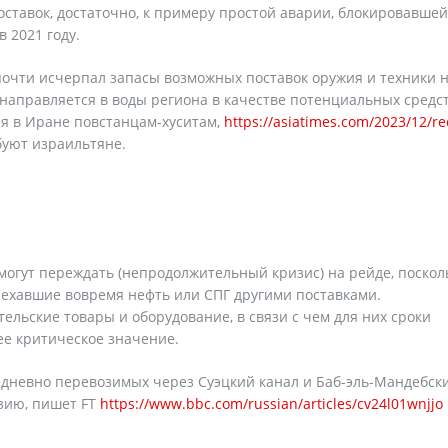
ставок, достаточно, к примеру простой аварии, блокировавшей
в 2021 году.
н почти исчерпал запасы возможных поставок оружия и техники 
 направляется в воды региона в качестве потенциальных средс
я в Иране повстанцам-хуситам,
https://asiatimes.com/2023/12/re
буют израильтяне.
могут переждать (непродолжительный кризис) на рейде, поскол
ехавшие вовремя нефть или СПГ другими поставками.
льские товары и оборудование, в связи с чем для них сроки
ее критическое значение.
едневно перевозимых через Суэцкий канал и Баб-эль-Мандебск
Азию, пишет FT
https://www.bbc.com/russian/articles/cv24l01wnjjo