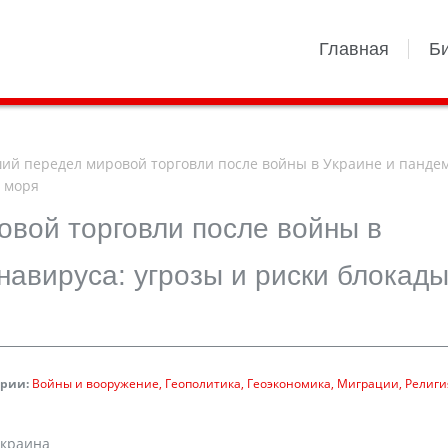
Главная
Б
й передел мировой торговли после войны в Украине и панде
о моря
овой торговли после войны в
навируса: угрозы и риски блокад
ории:
Войны и вооружение
Геополитика
Геоэкономика
Миграции
Религи
Украина