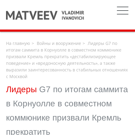
На главную
Войны и вооружение
Лидеры G7 по
итогам саммита в Корнуолле в совместном коммюнике
призвали Кремль прекратить «дестабилизирующее
поведение» и «вредоносную деятельность», а также
выразили заинтересованность в стабильных отношениях
с Москвой
Лидеры
G7 по итогам саммита
в Корнуолле в совместном
коммюнике призвали Кремль
прекратить