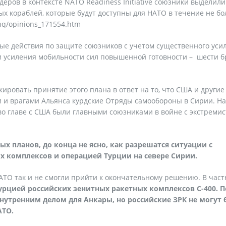
еров в контексте NATO Readiness Initiative союзники выделили
ых кораблей, которые будут доступны для НАТО в течение не бо
ohq/opinions_171554.htm
ые действия по защите союзников с учетом существенного уси
и усиления мобильности сил повышенной готовности – шести б
ировать принятие этого плана в ответ на то, что США и другие
 и врагами Альянса курдские Отряды самообороны в Сирии. На
во главе с США были главными союзниками в войне с экстреми
ых планов, до конца не ясно, как разрешатся ситуации с
х комплексов и операцией Турции на севере Сирии.
АТО так и не смогли прийти к окончательному решению. В част
Турцией российских зенитных ракетных комплексов С-400. П
внутренним делом для Анкары, но российские ЗРК не могут
АТО.