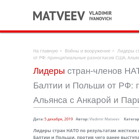
На главную
Войны и вооружение
Лидеры ст
от РФ: принципиальные разногласия США, Алья
Лидеры
стран-членов НА
Балтии и Польши от РФ:
Альянса с Анкарой и Па
Дата:
5 декабря, 2019
Автор:
Vladimir Matveev
Катего
Лидеры стран НАТО по результатам жестких
Балтии и Польши, против чего ранее выступа