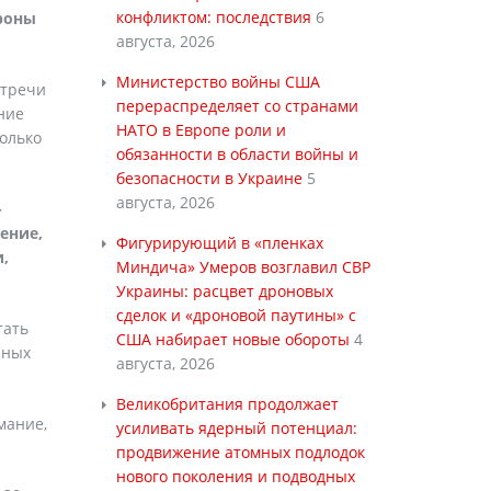
конфликтом: последствия
6
ороны
августа, 2026
Министерство войны США
стречи
перераспределяет со странами
ние
НАТО в Европе роли и
только
обязанности в области войны и
безопасности в Украине
5
августа, 2026
-
ение,
Фигурирующий в «пленках
,
Миндича» Умеров возглавил СВР
Украины: расцвет дроновых
сделок и «дроновой паутины» с
тать
США набирает новые обороты
4
нных
августа, 2026
Великобритания продолжает
мание,
усиливать ядерный потенциал:
продвижение атомных подлодок
нового поколения и подводных