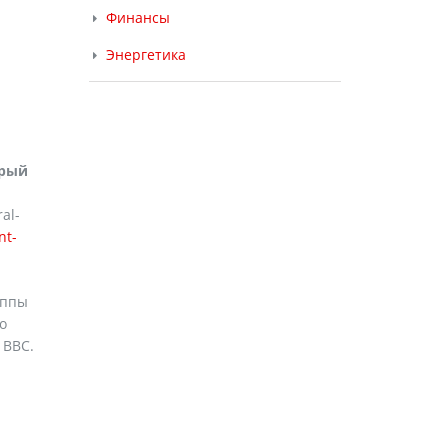
Финансы
Энергетика
орый
al-
nt-
уппы
о
 ВВС.