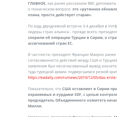
ГЛАВНОЕ,
как ранее рассказали ВВС дипломаты 
о техническом вопросе:
это «рутинное обновле
плана, просто действует старая».
По ходу двухдневной встречи 3-4 декабря в Уо
лидеры стран альянса - прежде всего, презид
спорили об операции Турции в Сирии, о стра
ассигнований стран ЕС.
В частности, президент Франции Макрон ранее 
согласованности действий между США и Турцией
заявления был несогласованный вывод значите
туда турецкой армии, подвергшимся резкой кри
https://eadaily.com/ru/news/2019/12/05/das-erste
Показательно, что
США оставляют в Сирии при
охраняемых и курдами SDF, с целью контрол
председатель Объединенного комитета нача
Милли.