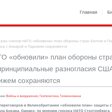
Главная
Б
ран-членов НАТО «обновили» план обороны стран Балтии и П
нса с Анкарой и Парижем сохраняются
ТО «обновили» план обороны стр
 принципиальные разногласия СШ
рижем сохраняются
рии:
Войны и вооружение
Геополитика
Геоэкономика
 переговоров в Великобритании «обновили план» защиты с
ла Анкара. Однако, по мнению генсека НАТО Столтенберга,