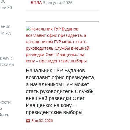
 30
БПЛА
3 августа, 2026
лее 30
ления
ригад
ряду с
стскими
Начальник ГУР Буданов
возглавит офис президента,
а начальником ГУР может
стать руководитель Службы
внешней разведки Олег
ности,
Иващенко: на кону –
о
президентские выборы
 быть
Янв 02, 2026