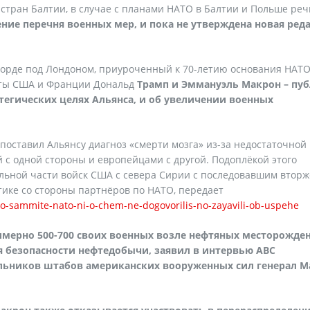
стран Балтии, в случае с планами НАТО в Балтии и Польше реч
ние перечня военных мер, и пока не утверждена новая ред
тфорде под Лондоном, приуроченный к 70-летию основания НАТО
енты США и Франции Дональд
Трамп и Эммануэль Макрон – пу
тегических целях Альянса, и об увеличении военных
поставил Альянсу диагноз «смерти мозга» из-за недостаточной
 с одной стороны и европейцами с другой. Подоплёкой этого
льной части войск США с севера Сирии с последовавшим втор
тике со стороны партнёров по НАТО, передает
-o-sammite-nato-ni-o-chem-ne-dogovorilis-no-zayavili-ob-uspehe
мерно 500-700 своих военных возле нефтяных месторожде
я безопасности нефтедобычи, заявил в интервью ABC
льников штабов американских вооруженных сил генерал М