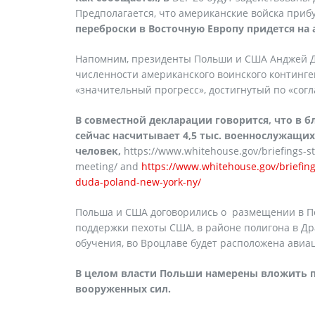
Предполагается, что американские войска прибу
переброски в Восточную Европу придется на а
Напомним, президенты Польши и США Анджей Ду
численности американского воинского континг
«значительный прогресс», достигнутый по «сог
В совместной декларации говорится, что в
сейчас насчитывает 4,5 тыс. военнослужащих
человек,
https://www.whitehouse.gov/briefings-s
meeting/ and
https://www.whitehouse.gov/briefin
duda-poland-new-york-ny/
Польша и США договорились о размещении в По
поддержки пехоты США, в районе полигона в Др
обучения, во Вроцлаве будет расположена авиац
В целом власти Польши намерены вложить 
вооруженных сил.