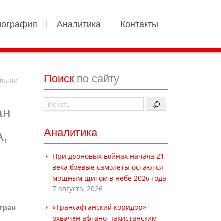
иография
Аналитика
Контакты
Поиск
по сайту
ольши
ан
Аналитика
А,
При дроновых войнах начала 21
века боевые самолеты остаются
мощным щитом в небе 2026 года
7 августа, 2026
«Трансафганский коридор»
тран
охвачен афгано-пакистанским