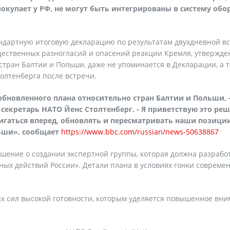
покупает у РФ, не могут быть интегрированы в систему об
дартную итоговую декларацию по результатам двухдневной в
существенных разногласий и опасений реакции Кремля, утвержде
стран Балтии и Польши, даже не упоминается в Декларации, а 
олтенберга после встречи.
бновленного плана относительно стран Балтии и Польши, 
секретарь НАТО Йенс Столтенберг. - Я приветствую это реш
игаться вперед, обновлять и пересматривать наши позиции
ьши», сообщает
https://www.bbc.com/russian/news-50638867
ешение о создании экспертной группы, которая должна разрабо
ых действий России». Детали плана в условиях гонки совреме
х сил высокой готовности, которым уделяется повышенное вни