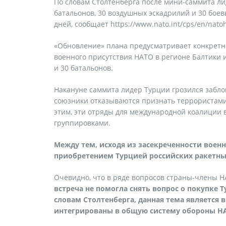
По словам Столтенберга после мини-саммита лид
батальонов, 30 воздушных эскадрилий и 30 боев
дней, сообщает https://www.nato.int/cps/en/nat
«Обновление» плана предусматривает конкретн
военного присутствия НАТО в регионе Балтики 
и 30 батальонов.
Накануне саммита лидер Турции грозился заблок
союзники отказываются признать террористами
этим, эти отряды для международной коалиции 
группировками.
Между тем, исходя из засекреченности военн
приобретением Турцией российских ракетны
Очевидно, что в ряде вопросов страны-члены Н
встреча не помогла снять вопрос о покупке 
словам Столтенберга, данная тема является 
интегрированы в общую систему обороны Н