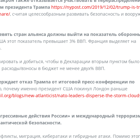
крон также отказывается участвовать в перераспределен
ям президента Трампа
https://nypost.com/2019/12/02/trump-is-tr
hare/
, считая целесообразным развивать безопасность и воор
евять стран альянса должны выйти на показатель оборонн
 США этот показатель превышает 3% ВВП. Франция выделяет на
.
ировать и добиться, чтобы в Декларации вторым пунктом было
и расходы/взносы в бюджет не менее двух% ВВП.
ерждает отказ Трампа от итоговой пресс-конференции по
, почему именно президент США покинул Лондон раньше
cil.org/blogs/new-atlanticist/nato-leaders-disperse-the-storm-cloud
агрессивные действия России» и международный террориз
антической безопасности.
фликты, миграция, кибератаки и гибридные атаки. Помимо этог