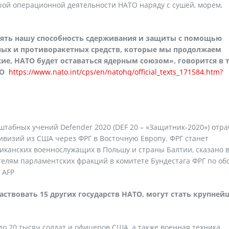
рой операционной деятельности НАТО наряду с сушей, морем,
лять нашу способность сдерживания и защиты с помощью
ных и противоракетных средств, которые мы продолжаем
ие, НАТО будет оставаться ядерным союзом», говорится в 
ТО
https://www.nato.int/cps/en/natohq/official_texts_171584.htm?
табных учений Defender 2020 (DEF 20 – «Защитник-2020») отра
визий из США через ФРГ в Восточную Европу. ФРГ станет
иканских военнослужащих в Польшу и страны Балтии, сказано 
елям парламентских фракций в комитете Бундестага ФРГ по об
 AFP
аствовать 15 других государств НАТО, могут стать крупне
до 20 тысяч солдат и офицеров США, а также военная техника.