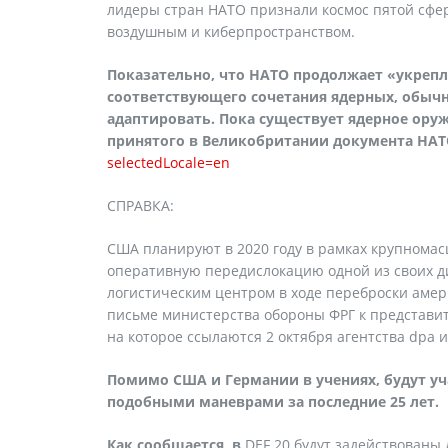
лидеры стран НАТО признали космос пятой сфе
воздушным и киберпространством.
Показательно, что НАТО продолжает «укреп
соответствующего сочетания ядерных, обыч
адаптировать. Пока существует ядерное оруж
принятого в Великобритании документа НА
selectedLocale=en
СПРАВКА:
США планируют в 2020 году в рамках крупномасш
оперативную передислокацию одной из своих ди
логистическим центром в ходе переброски амер
письме министерства обороны ФРГ к представит
на которое ссылаются 2 октября агентства dpa и
Помимо США и Германии в учениях, будут уч
подобными маневрами за последние 25 лет.
Как сообщается, в
DEF 20 будут задействованы 