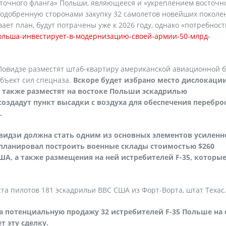
точного фланга» Польши, являющееся и «укреплением восточн
 одобренную сторонами закупку 32 самолетов новейших поколе
ает план, будут потрачены уже к 2026 году, однако «потребност
польша-инвестирует-в-модернизацию-своей-армии-50-млрд-
 Повидзе разместят штаб-квартиру американской авиационной 
объект сил спецназа.
Вскоре будет избрано место дислокаци
 также разместят на востоке Польши эскадрилью
оздадут пункт высадки с воздуха для обеспечения перебро
.
овидзи должна стать одним из основных элементов усиленн
апланировал построить военные склады стоимостью $260
А, а также размещения на ней истребителей F-35, которы
ста пилотов 181 эскадрильи ВВС США из Форт-Ворта, штат Техас
на потенциальную продажу 32 истребителей F-35 Польше на
т эту сделку.