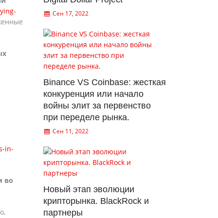
ии
ying-
Сен 17, 2022
уженные
ых
Binance VS Coinbase: жесткая
конкуренция или начало
войны элит за первенство
при переделе рынка.
Сен 11, 2022
s-in-
м во
Новый этап эволюции
крипторынка. BlackRock и
о,
партнеры