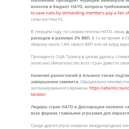
Напомним, президент Франции Эммануэль Ма
взносов в бюджет НАТО, вопреки требовани
to-save-nato-by-demanding-members-pay-a-fair-s
силы костяка ЕС.
В текущем году, по словам генсека НАТО, лишь
д
расходов в размере 2% ВВП.
В то же время, в
оборону около 1,8% своего ВВП или 44 млрд евро
Президенту США Трампу в целом удалось стимул
записано обязательство всех стран довести сво
Наличие разногласий в Альянсе также подтв
завершению саммита.
Официально неизвестно
запланированного времени,
https://atlanticcoun
london/
Лидеры стран НАТО в Декларации назвали «
всех формах главными угрозами для евроатл
Среди других угроз названы международные кон