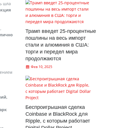
ь шла
акция
,
Трамп введет 25-процентные
блично
пошлины на весь импорт
стали и алюминия в США:
торги и передел мира
продолжаются
Фев 10, 2025
жением
ний,
Беспроигрышная сделка
арк
Coinbase и BlackRock для
Ripple, с которым работает
Digital Dollar Project