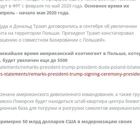
дут в ФРГ с февраля по май 2020 года.
Основное время их
прель - начало мая 2020 года.
да и Дональд Трамп договорились в сентябре об увеличении
ента на территории Польши. Президент Трамп констатировал
лашению о совместном базировании с Польшей».
 ближайшее время американский контингент в Польше, кот
, будет увеличен еще до 5500
tatements/remarks-president-trump-president-duda-poland-bilater
gs-statements/remarks-president-trump-signing-ceremony-preside
знани американского дивизионного командования, а также гр
авско-Поморске будет находиться штаб-квартира центра боевог
ионная база для погрузки и разгрузки самолетов американских
примерно 50 млрд долларов США в модернизацию своих