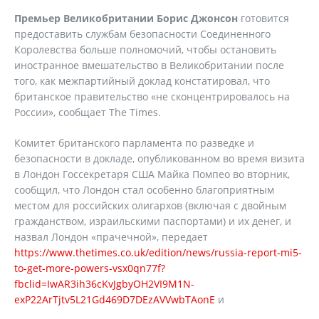
Премьер Великобритании Борис Джонсон
готовится
предоставить службам безопасности Соединенного
Королевства больше полномочий, чтобы остановить
иностранное вмешательство в Великобритании после
того, как межпартийный доклад констатировал, что
британское правительство «не сконцентрировалось на
России», сообщает The Times.
Комитет британского парламента по разведке и
безопасности в докладе, опубликованном во время визита
в Лондон Госсекретаря США Майка Помпео во вторник,
сообщил, что Лондон стал особенно благоприятным
местом для российских олигархов (включая с двойным
гражданством, израильскими паспортами) и их денег, и
назвал Лондон «прачечной», передает
https://www.thetimes.co.uk/edition/news/russia-report-mi5-
to-get-more-powers-vsx0qn77f?
fbclid=IwAR3ih36cKvJgbyOH2VI9M1N-
exP22ArTjtv5L21Gd469D7DEzAVVwbTAonE
и