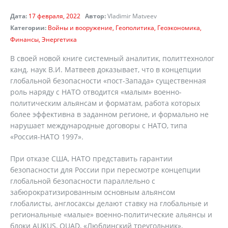
Дата:
17 февраля, 2022
Автор:
Vladimir Matveev
Категории:
Войны и вооружение
Геополитика
Геоэкономика
Финансы
Энергетика
В своей новой книге системный аналитик, политтехнолог
канд. наук В.И. Матвеев доказывает, что в концепции
глобальной безопасности «пост-Запада» существенная
роль наряду с НАТО отводится «малым» военно-
политическим альянсам и форматам, работа которых
более эффективна в заданном регионе, и формально не
нарушает международные договоры с НАТО, типа
«Россия-НАТО 1997».
При отказе США, НАТО представить гарантии
безопасности для России при пересмотре концепции
глобальной безопасности параллельно с
забюрократизированным основным альянсом
глобалисты, англосаксы делают ставку на глобальные и
региональные «малые» военно-политические альянсы и
блоки AUKUS, QUAD, «Люблинский треугольник»,