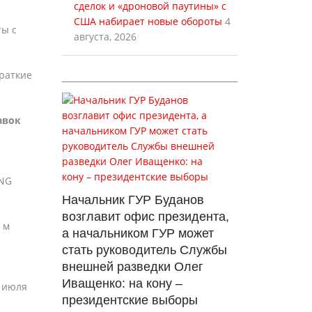
сделок и «дроновой паутины» с
США набирает новые обороты
4
ты с
августа, 2026
раткие
авок
LNG
Начальник ГУР Буданов
возглавит офис президента,
 м
а начальником ГУР может
стать руководитель Службы
внешней разведки Олег
Иващенко: на кону –
 июля
президентские выборы