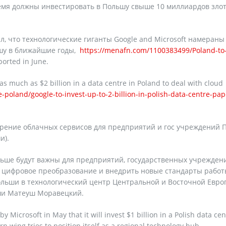
емя должны инвестировать в Польшу свыше 10 миллиардов злот
ал, что технологические гиганты Google and Microsoft намераны
шу в ближайшие годы,
https://menafn.com/1100383499/Poland-to
orted in June.
s much as $2 billion in a data centre in Poland to deal with cloud
-poland/google-to-invest-up-to-2-billion-in-polish-data-centre-pap
едрение облачных сервисов для предприятий и гос учреждений
и).
ольше будут важны для предприятий, государственных учрежден
ь цифровое преобразование и внедрить новые стандарты работ
льши в технологический центр Центральной и Восточной Евро
ши Матеуш Моравецкий.
icrosoft in May that it will invest $1 billion in a Polish data cen
 wing tries to position itself as a regional technology hub.