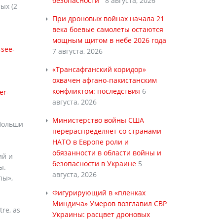
безопасности
8 августа, 2026
ых (2
При дроновых войнах начала 21
века боевые самолеты остаются
мощным щитом в небе 2026 года
-see-
7 августа, 2026
«Трансафганский коридор»
охвачен афгано-пакистанским
конфликтом: последствия
6
er-
августа, 2026
Министерство войны США
 Польши
перераспределяет со странами
НАТО в Европе роли и
обязанности в области войны и
ий и
безопасности в Украине
5
ы.
августа, 2026
пы»,
Фигурирующий в «пленках
Миндича» Умеров возглавил СВР
tre, as
Украины: расцвет дроновых