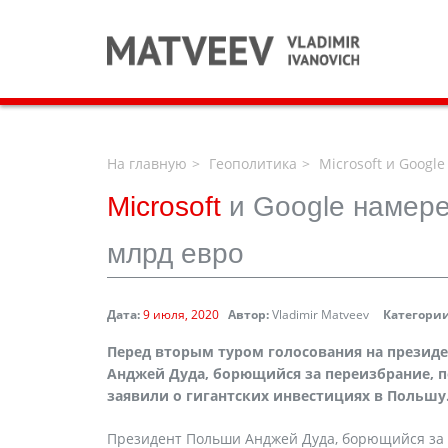
На главную
Геополитика
Microsoft и Googl
Microsoft
и Google намер
млрд евро
Дата:
9 июля, 2020
Автор:
Vladimir Matveev
Категории
Перед вторым туром голосования на презид
Анджей Дуда, борющийся за переизбрание, по
заявили о гигантских инвестициях в Польшу
Президент Польши Анджей Дуда, борющийся за 