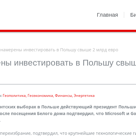
Главная
Б
e намерены инвестировать в Польшу свыше 2 млрд евро
ены инвестировать в Польшу свы
:
Геополитика
Геоэкономика
Финансы
Энергетика
ентских выборах в Польше действующий президент Польш
сле посещения Белого дома подтвердил, что Microsoft и Go
.
переизбрание, подтвердил, что крупнейшие технологические г