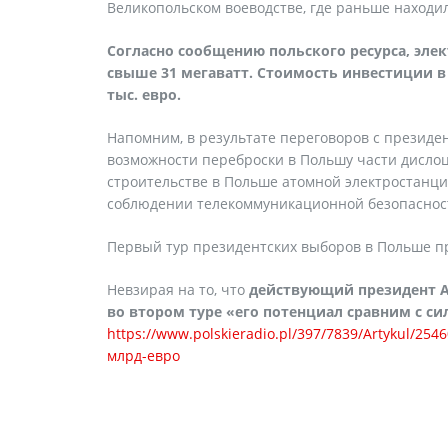
Великопольском воеводстве, где раньше находи
Согласно сообщению польского ресурса, эле
свыше 31 мегаватт. Стоимость инвестиции в
тыс. евро.
Напомним, в результате переговоров с президе
возможности переброски в Польшу части дислоц
строительстве в Польше атомной электростанци
соблюдении телекоммуникационной безопасност
Первый тур президентских выборов в Польше п
Невзирая на то, что
действующий президент А
во втором туре «его потенциал сравним с с
https://www.polskieradio.pl/397/7839/Artykul/2
млрд-евро