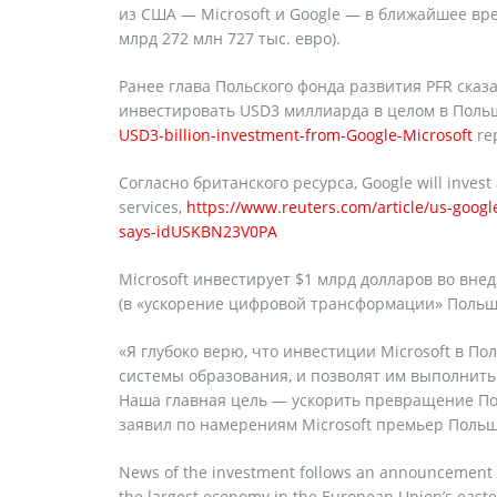
из США — Microsoft и Google — в ближайшее вр
млрд 272 млн 727 тыс. евро).
Ранее глава Польского фонда развития PFR сказ
инвестировать USD3 миллиарда в целом в Поль
USD3-billion-investment-from-Google-Microsoft
rep
Согласно британского ресурса, Google will invest a
services,
https://www.reuters.com/article/us-google
says-idUSKBN23V0PA
Microsoft инвестирует $1 млрд долларов во вн
(в «ускорение цифровой трансформации» Польш
«Я глубоко верю, что инвестиции Microsoft в П
системы образования, и позволят им выполнит
Наша главная цель — ускорить превращение По
заявил по намерениям Microsoft премьер Поль
News of the investment follows an announcement by M
the largest economy in the European Union’s eastern