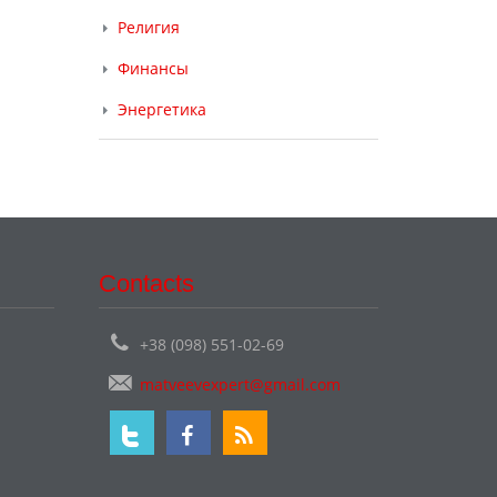
Религия
Финансы
Энергетика
Contacts
+38 (098) 551-02-69
matveevexpert@gmail.com