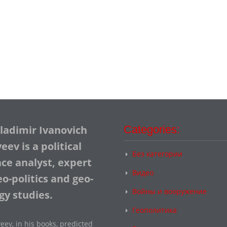
Vladimir Ivanovich
Categories:
ev is a political
Без категории
nce analyst, expert
Видео
o-politics and geo-
Войны и вооружение
gy studies.
Геополитика
eev, in his books, predicted