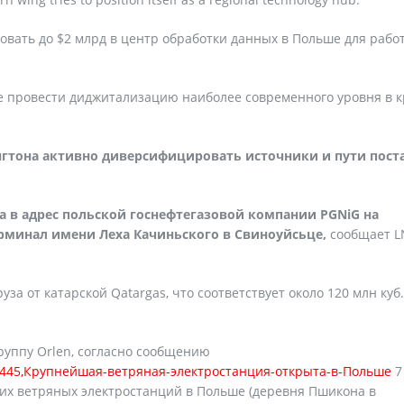
ровать до $2 млрд в центр обработки данных в Польше для рабо
 провести диджитализацию наиболее современного уровня в к
гтона активно диверсифицировать источники и пути пост
на в адрес польской госнефтегазовой компании PGNiG на
минал имени Леха Качиньского в Свиноуйсьце,
сообщает 
уза от катарской Qatargas, что соответствует около 120 млн куб.
группу Orlen, согласно сообщению
2546445,Крупнейшая-ветряная-электростанция-открыта-в-Польше
7
их ветряных электростанций в Польше (деревня Пшикона в