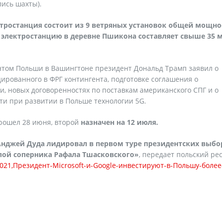
лись шахты).
ктростанция состоит из 9 ветряных установок общей мощн
 электростанцию в деревне Пшикона составляет свыше 35 м
нтом Польши в Вашингтоне президент Дональд Трамп заявил о
ированного в ФРГ контингента, подготовке соглашения о
и, новых договоренностях по поставкам американского СПГ и о
и при развитии в Польше технологии 5G.
рошел 28 июня, второй
назначен на 12 июля.
нджей Дуда лидировал в первом туре президентских выбо
илой соперника Рафала Тшасковского»
, передает польский ре
546021,Президент-Microsoft-и-Google-инвестируют-в-Польшу-более