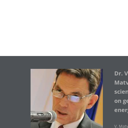
Dr. 
Matve
scie
on ge
ener
V. Matv