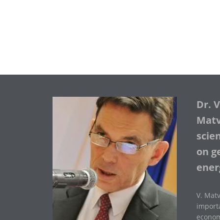
Dr. 
Matve
scie
on ge
ener
V. Matv
importa
economi