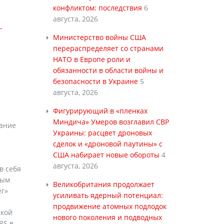
конфликтом: последствия
6
августа, 2026
-
Министерство войны США
перераспределяет со странами
НАТО в Европе роли и
обязанности в области войны и
безопасности в Украине
5
августа, 2026
Фигурирующий в «пленках
Миндича» Умеров возглавил СВР
вание
Украины: расцвет дроновых
сделок и «дроновой паутины» с
США набирает новые обороты
4
августа, 2026
в себя
ным
Великобритания продолжает
ег»
усиливать ядерный потенциал:
продвижение атомных подлодок
ской
нового поколения и подводных
RS в