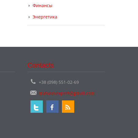
Финансы
Энергетика
Contacts
+38 (098) 551-02-69
matveevexpert@gmail.com