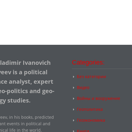
Vladimir Ivanovich
Categories:
ev is a political
Без категории
nce analyst, expert
Видео
o-politics and geo-
Войны и вооружение
gy studies.
Геополитика
eev, in his books, predicted
Геоэкономика
nt events in political and
cal life in the world.
Книги