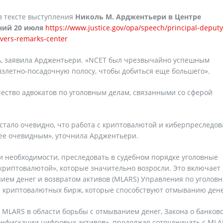
 в тексте выступления
Николь М. Арджентьери в Центре
ний 20 июля
https://www.justice.gov/opa/speech/principal-deputy
ivers-remarks-center
ь, заявила Арджентьери. «NCET был чрезвычайно успешным
 взлетно-посадочную полосу, чтобы добиться еще большего».
ество адвокатов по уголовным делам, связанными со сферой
 стало очевидно, что работа с криптовалютой и киберпреследо
лее очевидным», уточнила Арджентьери.
ри необходимости, преследовать в судебном порядке уголовные
криптовалютой», которые значительно возросли. Это включает 
нием денег и возвратом активов (MLARS) Управления по уголов
е криптовалютных бирж, которые способствуют отмыванию ден
 MLARS в области борьбы с отмыванием денег, Закона о банков
конфискации цифровых активов», продолжая сотрудничать с MLA