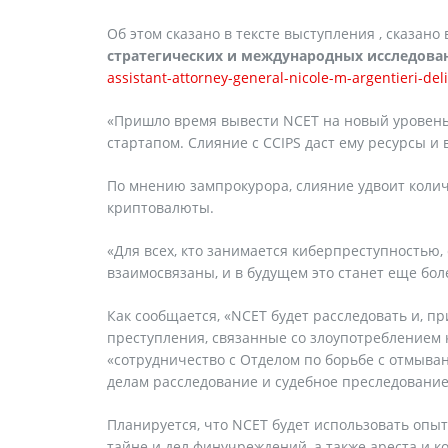
Об этом сказано в тексте выступления , сказано
стратегических и международных исследова
assistant-attorney-general-nicole-m-argentieri-del
«Пришло время вывести NCET на новый уровен
стартапом. Слияние с CCIPS даст ему ресурсы и
По мнению зампрокурора, слияние удвоит колич
криптовалюты.
«Для всех, кто занимается киберпреступностью,
взаимосвязаны, и в будущем это станет еще бо
Как сообщается, «NCET будет расследовать и, п
преступления, связанные со злоупотреблением 
«сотрудничество с Отделом по борьбе с отмыва
делам расследование и судебное преследовани
Планируется, что NCET будет использовать опыт
тайне и дел финучреждений, а также ареста и 