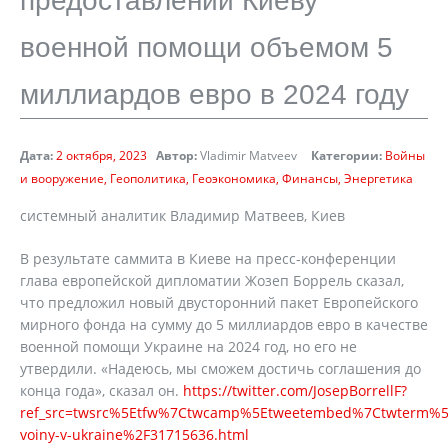
предоставлении Киеву
военной помощи объемом 5
миллиардов евро в 2024 году
Дата:
2 октября, 2023
Автор:
Vladimir Matveev
Категории:
Войны
и вооружение
Геополитика
Геоэкономика
Финансы
Энергетика
системный аналитик Владимир Матвеев, Киев
В результате саммита в Киеве на пресс-конференции
глава европейской дипломатии Жозеп Боррель сказал,
что предложил новый двусторонний пакет Европейского
мирного фонда на сумму до 5 миллиардов евро в качестве
военной помощи Украине на 2024 год, но его не
утвердили. «Надеюсь, мы сможем достичь соглашения до
конца года», сказал он.
https://twitter.com/JosepBorrellF?
ref_src=twsrc%5Etfw%7Ctwcamp%5Etweetembed%7Ctwterm%5
voiny-v-ukraine%2F31715636.html