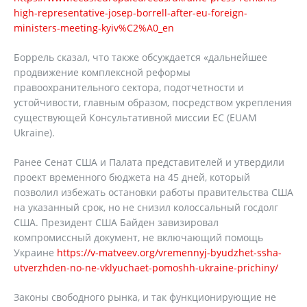
high-representative-josep-borrell-after-eu-foreign-
ministers-meeting-kyiv%C2%A0_en
Боррель сказал, что также обсуждается «дальнейшее
продвижение комплексной реформы
правоохранительного сектора, подотчетности и
устойчивости, главным образом, посредством укрепления
существующей Консультативной миссии ЕС (EUAM
Ukraine).
Ранее Сенат США и Палата представителей и утвердили
проект временного бюджета на 45 дней, который
позволил избежать остановки работы правительства США
на указанный срок, но не снизил колоссальный госдолг
США. Президент США Байден завизировал
компромиссный документ, не включающий помощь
Украине
https://v-matveev.org/vremennyj-byudzhet-ssha-
utverzhden-no-ne-vklyuchaet-pomoshh-ukraine-prichiny/
Законы свободного рынка, и так функционирующие не