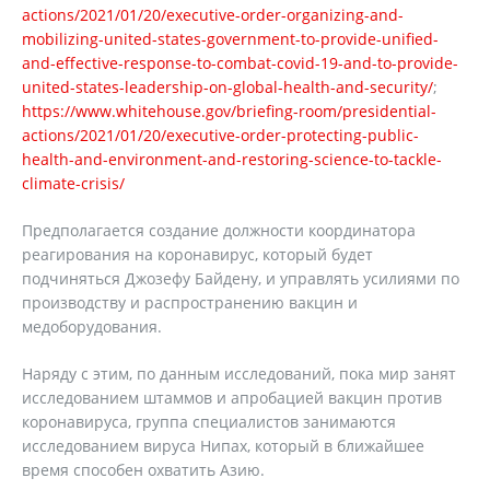
actions/2021/01/20/executive-order-organizing-and-
mobilizing-united-states-government-to-provide-unified-
and-effective-response-to-combat-covid-19-and-to-provide-
united-states-leadership-on-global-health-and-security/
;
https://www.whitehouse.gov/briefing-room/presidential-
actions/2021/01/20/executive-order-protecting-public-
health-and-environment-and-restoring-science-to-tackle-
climate-crisis/
Предполагается создание должности координатора
реагирования на коронавирус, который будет
подчиняться Джозефу Байдену, и управлять усилиями по
производству и распространению вакцин и
медоборудования.
Наряду с этим, по данным исследований, пока мир занят
исследованием штаммов и апробацией вакцин против
коронавируса, группа специалистов занимаются
исследованием вируса Нипах, который в ближайшее
время способен охватить Азию.