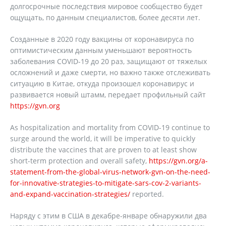
долгосрочные последствия мировое сообщество будет
ощущать, по данным специалистов, более десяти лет.
Созданные в 2020 году вакцины от коронавируса по
оптимистическим данным уменьшают вероятность
заболевания COVID-19 до 20 раз, защищают от тяжелых
осложнений и даже смерти, но важно также отслеживать
ситуацию в Китае, откуда произошел коронавирус и
развивается новый штамм, передает профильный сайт
https://gvn.org
As hospitalization and mortality from COVID-19 continue to
surge around the world, it will be imperative to quickly
distribute the vaccines that are proven to at least show
short-term protection and overall safety,
https://gvn.org/a-
statement-from-the-global-virus-network-gvn-on-the-need-
for-innovative-strategies-to-mitigate-sars-cov-2-variants-
and-expand-vaccination-strategies/
reported.
Наряду с этим в США в декабре-январе обнаружили два