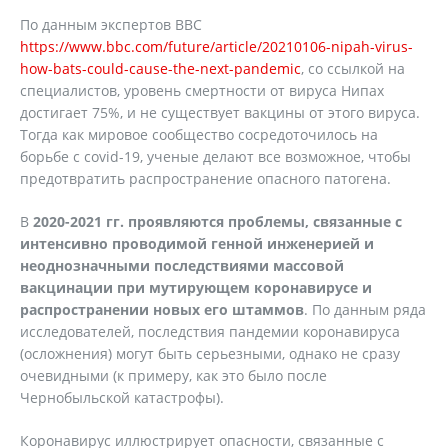
По данным экспертов ВВС
https://www.bbc.com/future/article/20210106-nipah-virus-
how-bats-could-cause-the-next-pandemic
, со ссылкой на
специалистов, уровень смертности от вируса Нипах
достигает 75%, и не существует вакцины от этого вируса.
Тогда как мировое сообщество сосредоточилось на
борьбе с covid-19, ученые делают все возможное, чтобы
предотвратить распространение опасного патогена.
В
2020-2021 гг. проявляются проблемы, связанные с
интенсивно проводимой генной инженерией и
неоднозначными последствиями массовой
вакцинации при мутирующем коронавирусе и
распространении новых его штаммов
. По данным ряда
исследователей, последствия пандемии коронавируса
(осложнения) могут быть серьезными, однако не сразу
очевидными (к примеру, как это было после
Чернобыльской катастрофы).
Коронавирус иллюстрирует опасности, связанные с