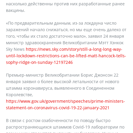
насколько действенны против них разработанные ранее
вакцины.
«По предварительным данным, из-за локдауна число
заражений начало снижаться, но мы еще очень далеко от
того, чтобы их стало достаточно мало», заявил 24 января
министр здравоохранения Великобритании Мэтт Хэнкок
Sky News
https://news.sky.com/story/still-a-long-long-way-
until-lockdown-restrictions-can-be-lifted-matt-hancock-tells-
sophy-ridge-on-sunday-12197246
Премьер-министр Великобритании Борис Джонсон 22
января заявил о более высокой летальности от нового
штамма коронавируса, выявленного в Соединенном
Королевстве,
https://www.gov.uk/government/speeches/prime-ministers-
statement-on-coronavirus-covid-19-22-january-2021
В связи с ростом озабоченности по поводу быстро
распространяющихся штаммов Covid-19 лаборатории по