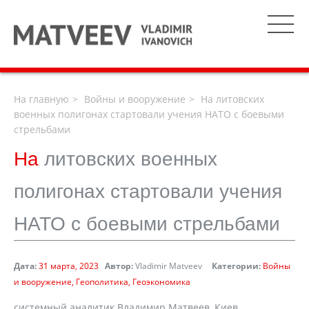
На главную
Войны и вооружение
На литовских
военных полигонах стартовали учения НАТО с боевыми
стрельбами
На
литовских военных
полигонах стартовали учения
НАТО с боевыми стрельбами
Дата:
31 марта, 2023
Автор:
Vladimir Matveev
Категории:
Войны
и вооружение
Геополитика
Геоэкономика
системный аналитик Владимир Матвеев, Киев