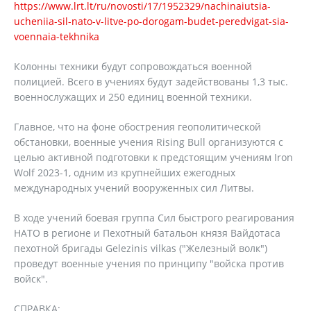
https://www.lrt.lt/ru/novosti/17/1952329/nachinaiutsia-
ucheniia-sil-nato-v-litve-po-dorogam-budet-peredvigat-sia-
voennaia-tekhnika
Колонны техники будут сопровождаться военной
полицией. Всего в учениях будут задействованы 1,3 тыс.
военнослужащих и 250 единиц военной техники.
Главное, что на фоне обострения геополитической
обстановки, военные учения Rising Bull организуются с
целью активной подготовки к предстоящим учениям Iron
Wolf 2023-1, одним из крупнейших ежегодных
международных учений вооруженных сил Литвы.
В ходе учений боевая группа Сил быстрого реагирования
НАТО в регионе и Пехотный батальон князя Вайдотаса
пехотной бригады Gelezinis vilkas ("Железный волк")
проведут военные учения по принципу "войска против
войск".
СПРАВКА: