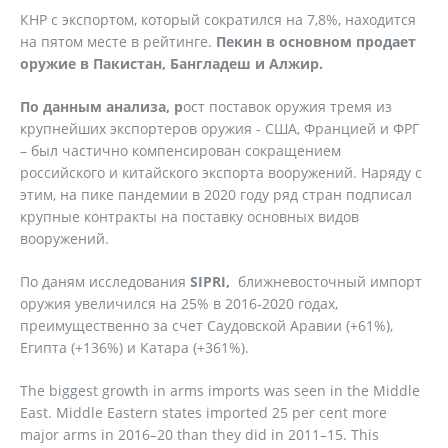
КНР с экспортом, который сократился на 7,8%, находится
на пятом месте в рейтинге.
Пекин в основном продает
оружие в Пакистан, Бангладеш и Алжир.
По данным анализа, р
ост поставок оружия тремя из
крупнейших экспортеров оружия - США, Францией и ФРГ
– был частично компенсирован сокращением
российского и китайского экспорта вооружений. Наряду с
этим, на пике пандемии в 2020 году ряд стран подписал
крупные контракты на поставку основных видов
вооружений.
По даням исследования
SIPRI,
ближневосточный импорт
оружия увеличился на 25% в 2016-2020 годах,
преимущественно за счет Саудовской Аравии (+61%),
Египта (+136%) и Катара (+361%).
The biggest growth in arms imports was seen in the Middle
East. Middle Eastern states imported 25 per cent more
major arms in 2016–20 than they did in 2011–15. This