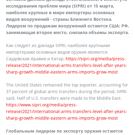
исследования проблем мира (SIPRI) от 15 марта,
наиболее крупные в мире импортеры основных
видов вооружений - страны Ближнего Востока.
Лидером по продажам вооружений остаются США; РФ,
занимающая второе место, снизила объемы экспорта.
Как следует из доклада SIPRI, наиболее крупными
импортерами основных видов оружия являются
Саудовская Аравия и Катар,
https://sipri.org/media/press-
release/2021/international-arms-transfers-level-after-years-
sharp-growth-middle-eastern-arms-imports-grow-most
The United States remained the top exporter, accounting for
37 percent of global arms transfers during the period, SIPRI
said. Half of U.S. transfers were made to the Middle East.
https://www.sipri.org/media/press-
release/2021/international-arms-transfers-level-after-years-
sharp-growth-middle-eastern-arms-imports-grow-most
Глобальным лидером по экспорту оружия остаются