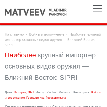
На главную
Войны и вооружение
Наиболее крупный
импортер основных видов оружия — Ближний Восток:
SIPRI
Наиболее
крупный импортер
основных видов оружия —
Ближний Восток: SIPRI
Дата:
16 марта, 2021
Автор:
Vladimir Matveev
Категории:
Войны
и вооружение
Геополитика
Геоэкономика
Согласно данным доклада Стокгольмского института