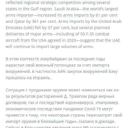
reflected regional strategic competition among several
states in the Gulf region. Saudi Arabia—the world’s largest
arms importer—increased its arms imports by 61 per cent
and Qatar by 361 per cent. Arms imports by the United Arab
Emirates (UAE) fell by 37 per cent, but several planned
deliveries of major arms—including of 50 F-35 combat
aircraft from the USA agreed in 2020—suggest that the UAE
will continue to import large volumes of arms.
В этом контексте Азербайджан за последние годы
нарастил свой военный̆ потенциал за счет импорта
вооружений, в частности, 64% закупок вооружений Баку
пришлось на Израиль.
Ситуация с продажами оружия может измениться как из-
за результатов расторжения Д. Трампом ряда мирных
договоров, так и последствий коронавируса. «Например,
экономические последствия пандемии Covid-19 могут
привести к тому, что некоторые страны пересмотрят свой
импорт оружия в ближайшие годы», сказано в докладе.
Сейчас в большинстве регионов мира РФ сталкивается с