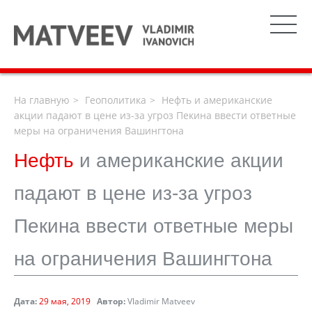
На главную
Геополитика
Нефть и американские
акции падают в цене из-за угроз Пекина ввести ответные
меры на ограничения Вашингтона
Нефть
и американские акции
падают в цене из-за угроз
Пекина ввести ответные меры
на ограничения Вашингтона
Дата:
29 мая, 2019
Автор:
Vladimir Matveev