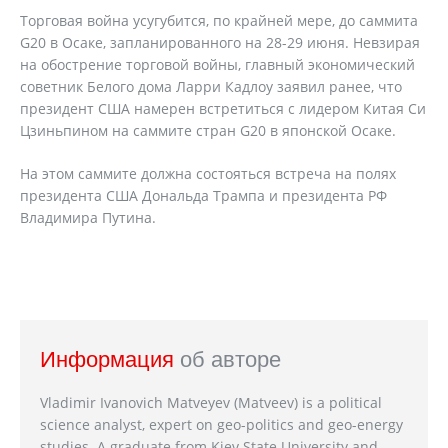
Торговая война усугубится, по крайней мере, до саммита
G20 в Осаке, запланированного на 28-29 июня. Невзирая
на обострение торговой войны, главный экономический
советник Белого дома Ларри Кадлоу заявил ранее, что
президент США намерен встретиться с лидером Китая Си
Цзиньпином на саммите стран G20 в японской Осаке.
На этом саммите должна состояться встреча на полях
президента США Дональда Трампа и президента РФ
Владимира Путина.
Информация
об авторе
Vladimir Ivanovich Matveyev (Matveev) is a political
science analyst, expert on geo-politics and geo-energy
studies. A graduate from Kiev State University and