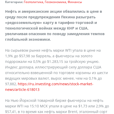
Категории:
Геополитика
Геоэкономика
Финансы
Нефть и американские акции обвалились в цене в
среду после предупреждения Пекина разыграть
«редкоземельную» карту в тарифно-торговой и
технологической войнах между КНР и США,
увеличивая опасения по поводу замедления темпов
глобальной экономики.
На сырьевом рынке нефть марки WTI упала в цене на
1,9% до $57,98 за баррель, а фьючерсы на золото
подорожали на 0,5% до $1.283,15 за тройскую унцию.
Индекс доллара, иллюстрирующий силу доллара США
относительно взвешенной по торговле корзины из шести
ведущих мировых валют, вырос менее, чем на 0,1% до
97,882,
https://ru.investing.com/news/stock-market-
news/article-618013
На Нью-Йоркской товарной бирже фьючерсы на нефть
марки WTI на 15:10 МСК упали в цене на $1,73 или 2,9% до
$57,41, в то время как нефть марки Brent, эталонный сорт