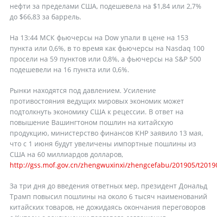
нефти за пределами США, подешевела на $1,84 или 2,7%
до $66,83 за баррель.
На 13:44 МСК фьючерсы на Dow упали в цене на 153
пункта или 0,6%, в то время как фьючерсы на Nasdaq 100
просели на 59 пунктов или 0,8%, а фьючерсы на S&P 500
подешевели на 16 пункта или 0,6%.
Рынки находятся под давлением. Усиление
противостояния ведущих мировых экономик может
подтолкнуть экономику США к рецессии. В ответ на
повышение Вашингтоном пошлин на китайскую
продукцию, министерство финансов КНР заявило 13 мая,
что с 1 июня будут увеличены импортные пошлины из
США на 60 миллиардов долларов,
http://gss.mof.gov.cn/zhengwuxinxi/zhengcefabu/201905/t201
За три дня до введения ответных мер, президент Дональд
Трамп повысил пошлины на около 6 тысяч наименований
китайских товаров, не дожидаясь окончания переговоров