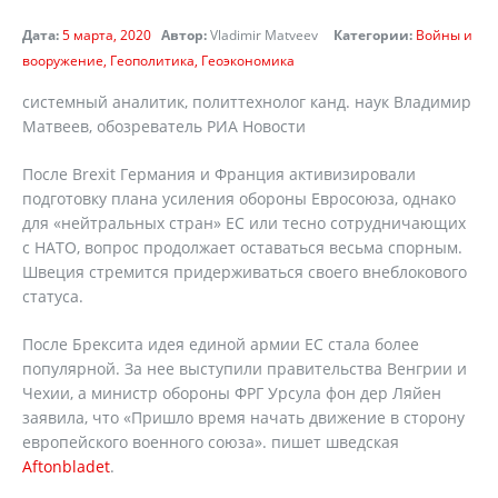
Дата:
5 марта, 2020
Автор:
Vladimir Matveev
Категории:
Войны и
вооружение
Геополитика
Геоэкономика
системный аналитик, политтехнолог канд. наук Владимир
Матвеев, обозреватель РИА Новости
После Brexit Германия и Франция активизировали
подготовку плана усиления обороны Евросоюза, однако
для «нейтральных стран» ЕС или тесно сотрудничающих
с НАТО, вопрос продолжает оставаться весьма спорным.
Швеция стремится придерживаться своего внеблокового
статуса.
После Брексита идея единой армии ЕС стала более
популярной. За нее выступили правительства Венгрии и
Чехии, а министр обороны ФРГ Урсула фон дер Ляйен
заявила, что «Пришло время начать движение в сторону
европейского военного союза». пишет шведская
Aftonbladet
.