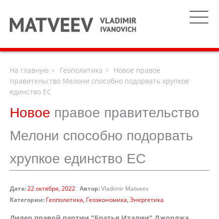
На главную
Геополитика
Новое правое
правительство Мелони способно подорвать хрупкое
единство ЕС
Новое
правое правительство
Мелони способно подорвать
хрупкое единство ЕС
Дата:
22 октября, 2022
Автор:
Vladimir Matveev
Категории:
Геополитика
Геоэкономика
Энергетика
Лидер правой партии "Братья Италии" Джорджа