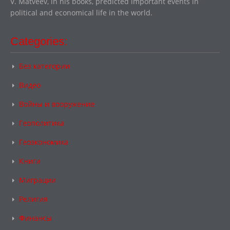
V. Matveev, in his books, predicted important events in
political and economical life in the world.
Categories:
Без категории
Видео
Войны и вооружение
Геополитика
Геоэкономика
Книги
Миграции
Религия
Финансы