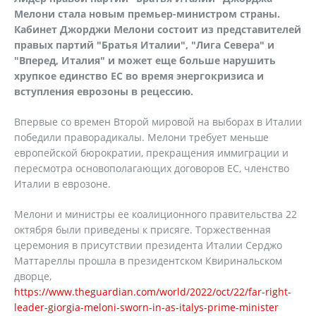
Мелони стала новым премьер-министром страны.
Кабинет Джорджи Мелони состоит из представителей
правых партий "Братья Италии", "Лига Севера" и
"Вперед, Италия" и может еще больше нарушить
хрупкое единство ЕС во время энергокризиса и
вступления еврозоны в рецессию.
Впервые со времен Второй мировой на выборах в Италии
победили праворадикалы. Мелони требует меньше
европейской бюрократии, прекращения иммиграции и
пересмотра основополагающих договоров ЕС, членство
Италии в еврозоне.
Мелони и министры ее коалиционного правительства 22
октября были приведены к присяге. Торжественная
церемония в присутствии президента Италии Серджо
Маттареллы прошла в президентском Квиринальском
дворце,
https://www.theguardian.com/world/2022/oct/22/far-right-
leader-giorgia-meloni-sworn-in-as-italys-prime-minister