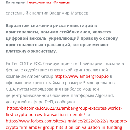
Категории:
Геоэкономика
Финансы
системный аналитик Владимир Матвеев
Вариантом снижения риска инвестиций в
криптовалюты, помимо стейблкоинов, является
цифровой вексель, укрепляющий правовую основу
криптовалютных транзакций, которые меняют
платежную экосистему.
FinTec CLST и FQX, базирующиеся в Швейцарии, оказали в
феврале содействие гонконгской криптовалютной
компании Amber Group
https://www.ambergroup.io
в
оформлении крипто-займа в размере 5 млн долларов
США, путем использования наиболее мощной
децентрализованной блокчейн-платформы Algorand,
доступной в сфере DeFi, сообщают
https://bitcoinke.io/2022/02/amber-group-executes-worlds-
first-crypto-borrow-transaction-in-enote/
и
https://www.forbes.com/sites/zinnialee/2022/02/22/singapore-
crypto-firm-amber-group-hits-3-billion-valuation-in-funding-