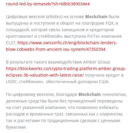
round-led-by-temasek/?sh=68bb389034e4
Цифровые векселя (eNotes) на основе
Blockchain
были
выпущены и поступили в оборот на платформе FQX, а
площадкой, которая свела заемщиков и кредиторов
криптовалют и стейблкойн, выступила FinTec-компания
CLST,
https://www.swissinfo.ch/eng/blockchain-lenders-
blow-cobwebs-from-ancient-iou-system/47350394
В результате такого взаимодействия Amber Group
https://blockworks.co/crypto-trading-platform-amber-group-
eclipses-3b-valuation-with-latest-raise/
получила кредит в
USDC, стейблкоин, обеспеченный долларом США.
По цифровому векселю, благодаря
Blockchain
-технологии,
денежные средства были без промедлений переведены
на счет указанной компании, что позволило избежать
расходов и временных трат, связанных как с клирингом,
так и расчетами по традиционным сделкам с ценными
бумагами.