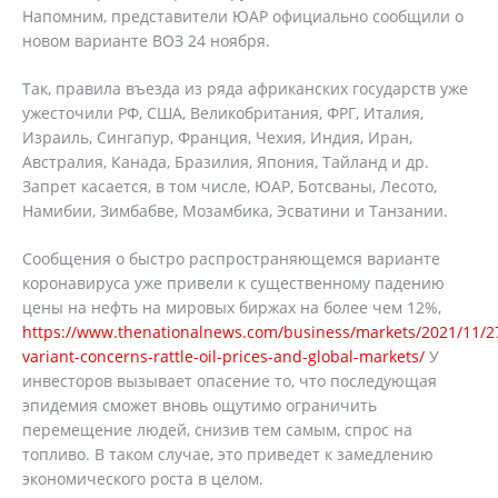
Напомним, представители ЮАР официально сообщили о
новом варианте ВОЗ 24 ноября.
Так, правила въезда из ряда африканских государств уже
ужесточили РФ, США, Великобритания, ФРГ, Италия,
Израиль, Сингапур, Франция, Чехия, Индия, Иран,
Австралия, Канада, Бразилия, Япония, Тайланд и др.
Запрет касается, в том числе, ЮАР, Ботсваны, Лесото,
Намибии, Зимбабве, Мозамбика, Эсватини и Танзании.
Сообщения о быстро распространяющемся варианте
коронавируса уже привели к существенному падению
цены на нефть на мировых биржах на более чем 12%,
https://www.thenationalnews.com/business/markets/2021/11/2
variant-concerns-rattle-oil-prices-and-global-markets/
У
инвесторов вызывает опасение то, что последующая
эпидемия сможет вновь ощутимо ограничить
перемещение людей, снизив тем самым, спрос на
топливо. В таком случае, это приведет к замедлению
экономического роста в целом.