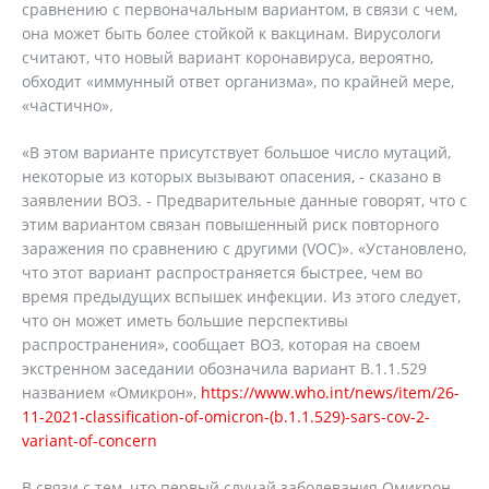
сравнению с первоначальным вариантом, в связи с чем,
она может быть более стойкой к вакцинам. Вирусологи
считают, что новый вариант коронавируса, вероятно,
обходит «иммунный ответ организма», по крайней мере,
«частично».
«В этом варианте присутствует большое число мутаций,
некоторые из которых вызывают опасения, - сказано в
заявлении ВОЗ. - Предварительные данные говорят, что с
этим вариантом связан повышенный риск повторного
заражения по сравнению с другими (VOC)». «Установлено,
что этот вариант распространяется быстрее, чем во
время предыдущих вспышек инфекции. Из этого следует,
что он может иметь большие перспективы
распространения», сообщает ВОЗ, которая на своем
экстренном заседании обозначила вариант B.1.1.529
названием «Омикрон»,
https://www.who.int/news/item/26-
11-2021-classification-of-omicron-(b.1.1.529)-sars-cov-2-
variant-of-concern
В связи с тем, что первый случай заболевания Омикрон