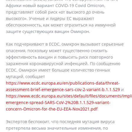
Африки новый вариант COVID-19 Covid Omicron,
представляет собой риск «от высокого до очень
высокого». Ученые и лидеры ЕС выражают
обеспокоенность, как может отразиться на иммунной
защите существующих вакцин Омикрон.
Как подчеркивают в ECDC, омикрон вызывает серьезные
опасения, поскольку может существенно снизить
эффективность вакцин и повысить риск повторного
заражения коронавирусной инфекцией. По сообщению
ECDC, Омикрон имеет большое количество генных
мутаций, сообщает
https://www.ecdc.europa.eu/en/publications-data/threat-
assessment-brief-emergence-sars-cov-2-variant-b.1.1.529
и
https://www.ecdc.europa.eu/sites/default/files/documents/Impli
emergence-spread-SARS-CoV-2%20B.1.1.529-variant-
concern-Omicron-for-the-EU-EEA-Nov2021.pdf
Экспертов беспокоит, что последняя мутация вируса
претерпела весьма значительные изменения, по