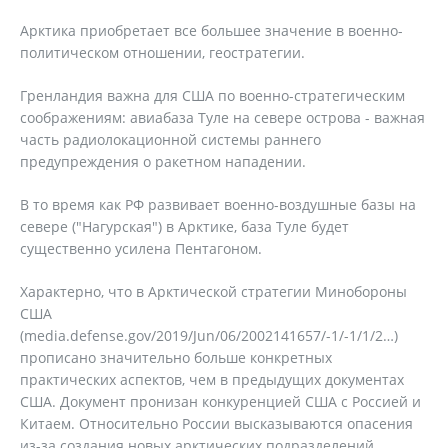
Арктика приобретает все большее значение в военно-
политическом отношении, геостратегии.
Гренландия важна для США по военно-стратегическим
соображениям: авиабаза Туле на севере острова - важная
часть радиолокационной системы раннего
предупреждения о ракетном нападении.
В то время как РФ развивает военно-воздушные базы на
севере ("Нагурская") в Арктике, база Туле будет
существенно усилена Пентагоном.
Характерно, что в Арктической стратегии Минобороны
США
(media.defense.gov/2019/Jun/06/2002141657/-1/-1/1/2…)
прописано значительно больше конкретных
практических аспектов, чем в предыдущих документах
США. Документ пронизан конкуренцией США с Россией и
Китаем. Относительно России высказываются опасения
из-за создания новых арктических подразделений,