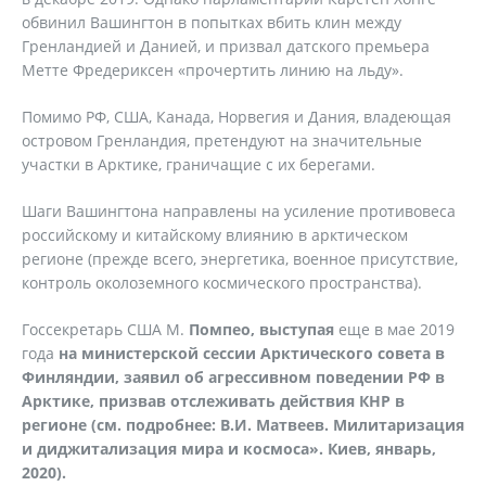
обвинил Вашингтон в попытках вбить клин между
Гренландией и Данией, и призвал датского премьера
Метте Фредериксен «прочертить линию на льду».
Помимо РФ, США, Канада, Норвегия и Дания, владеющая
островом Гренландия, претендуют на значительные
участки в Арктике, граничащие с их берегами.
Шаги Вашингтона направлены на усиление противовеса
российскому и китайскому влиянию в арктическом
регионе (прежде всего, энергетика, военное присутствие,
контроль околоземного космического пространства).
Госсекретарь США М.
Помпео, выступая
еще в мае 2019
года
на министерской сессии Арктического совета в
Финляндии, заявил об агрессивном поведении РФ в
Арктике, призвав отслеживать действия КНР в
регионе (см. подробнее: В.И. Матвеев. Милитаризация
и диджитализация мира и космоса». Киев, январь,
2020).