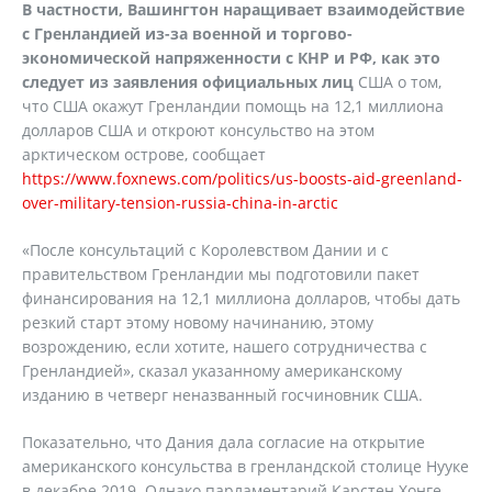
В частности, Вашингтон наращивает взаимодействие
с Гренландией из-за военной и торгово-
экономической напряженности с КНР и РФ, как это
следует из заявления официальных лиц
США о том,
что США окажут Гренландии помощь на 12,1 миллиона
долларов США и откроют консульство на этом
арктическом острове, сообщает
https://www.foxnews.com/politics/us-boosts-aid-greenland-
over-military-tension-russia-china-in-arctic
«После консультаций с Королевством Дании и с
правительством Гренландии мы подготовили пакет
финансирования на 12,1 миллиона долларов, чтобы дать
резкий старт этому новому начинанию, этому
возрождению, если хотите, нашего сотрудничества с
Гренландией», сказал указанному американскому
изданию в четверг неназванный госчиновник США.
Показательно, что Дания дала согласие на открытие
американского консульства в гренландской столице Нууке
в декабре 2019. Однако парламентарий Карстен Хонге