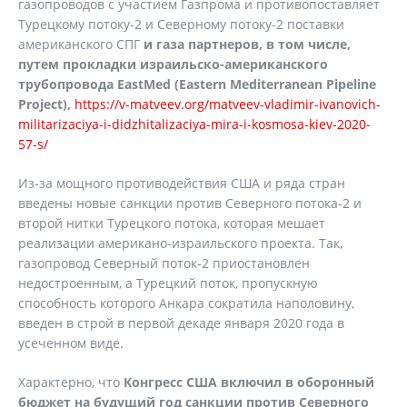
газопроводов с участием Газпрома и противопоставляет
Турецкому потоку-2 и Северному потоку-2 поставки
американского СПГ
и газа партнеров, в том числе,
путем прокладки израильско-американского
трубопровода
EastMed
(
Eastern
Mediterranean
Pipeline
Proje
с
t
),
https://v-matveev.org/matveev-vladimir-ivanovich-
militarizaciya-i-didzhitalizaciya-mira-i-kosmosa-kiev-2020-
57-s/
Из-за мощного противодействия США и ряда стран
введены новые санкции против Северного потока-2 и
второй нитки Турецкого потока, которая мешает
реализации американо-израильского проекта. Так,
газопровод Северный поток-2 приостановлен
недостроенным, а Турецкий поток, пропускную
способность которого Анкара сократила наполовину,
введен в строй в первой декаде января 2020 года в
усеченном виде.
Характерно, что
Конгресс США включил в оборонный
бюджет на будущий год санкции против Северного