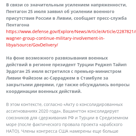
В связи со значительным усилением напряженности,
Пентагон 25 июля заявил об усилении военного
присутствия России в Ливии, сообщает пресс-служба
Пентагона
https://www.defense.gov/Explore/News/Article/Article/2287821/
wagner-group-continue-military-involvement-in-
libya/source/GovDelivery/
На фоне возможного развязывания военных
действий в регионе президент Турции Реджеп Тайип
Эрдоган 25 июля встретился с премьер-министром
Ливии Файезом ас-Сарраджем в Стамбуле за
закрытыми дверями, где также обсуждались вопросы
координации военных действий.
В этом контексте, согласно «Акту о консолидированных
ассигнованиях 2020 года», Вашингтон консолидирует
союзников для сдерживания РФ и Турции в Средиземном
море (после фактического провала проекта «арабского
НАТО). Члены конгресса США намерены еще больше