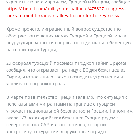
укрепить связи с Израилем, Грецией и Кипром, сообщает
https://thehill.com/policy/international/475827-congress-
looks-to-mediterranean-allies-to-counter-turkey-russia
Кроме прочего, миграционный вопрос существенно
обостряет отношения между Турцией и Грецией. Из-за
неуругулированности вопроса по содержанию беженцев
на территории Турции,
29 февраля турецкий президент Реджеп Тайип Эрдоган
сообщил, что открывает границу с ЕС для беженцев из
Сирии, что заставило греков возводить укрепления и
усиливать погранконтроль.
В марте правительство Греции заявило, что ситуация с
нелегальными мигрантами на границе с Турцией
угрожает национальной безопасности Греции. Напомним,
около 1/3 всех сирийских беженцев Турции родом с
северо-востока САР, из того региона, который
контролируют курдские вооруженные отряды.