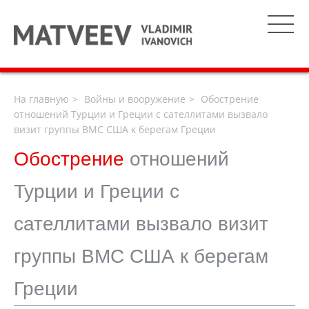
На главную
Войны и вооружение
Обострение
отношений Турции и Греции с сателлитами вызвало
визит группы ВМС США к берегам Греции
Обострение
отношений
Турции и Греции с
сателлитами вызвало визит
группы ВМС США к берегам
Греции