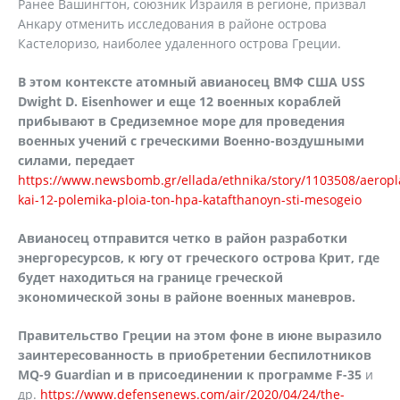
Ранее Вашингтон, союзник Израиля в регионе, призвал
Анкару отменить исследования в районе острова
Кастелоризо, наиболее удаленного острова Греции.
В этом контексте атомный авианосец ВМФ США
USS
Dwight
D
.
Eisenhower
и еще 12 военных кораблей
прибывают в Средиземное море для проведения
военных учений с греческими Военно-воздушными
силами, передает
https://www.newsbomb.gr/ellada/ethnika/story/1103508/aeropl
kai-12-polemika-ploia-ton-hpa-katafthanoyn-sti-mesogeio
Авианосец отправится четко в район разработки
энергоресурсов, к югу от греческого острова Крит, где
будет находиться на границе греческой
экономической зоны в районе военных маневров.
Правительство Греции на этом фоне в июне выразило
заинтересованность в приобретении беспилотников
MQ-9 Guardian и в присоединении к программе F-35
и
др.
https://www.defensenews.com/air/2020/04/24/the-