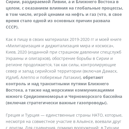
Сирии, раздираемой Ливии, а и Ближнего Востока в
целом, с оказанием влияния на глобальные процессы,
в том числе, игрой ценами на нефть и газ (что, в свое
время стало одной из основных причин развала
СССР).
Как я пишу в своих материалах 2019-2020 гг и моей книге
«Милитаризация и диджитализация мира и космоса»,
Киев, 2020 (изданной при страшном давлении спецслужб
Украины и олигархов), обострение борьбы в Сирии и
регионе продолжается, так как силы, контролирующие
север и запад сирийской территории (включая Дамаск,
Идлиб, Алеппо и побережье Латакии),
обретают
контроль и над транзитными путями Ближнего
Востока, а также над морскими коммуникациями
южного Средиземноморья и Черноморского бассейна
(включая стратегически важные газопроводы).
Греция и Турция — единственные страны НАТО, которые,
несмотря на совместное участие в Альянсе, воевали друг
с другом. Для сравнения, помимо вооружений: в Турции