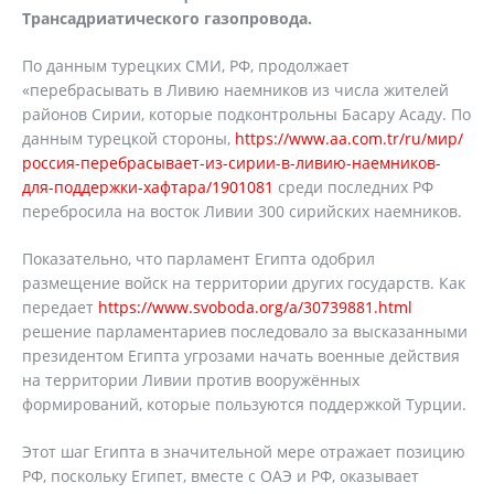
Трансадриатического газопровода.
По данным турецких СМИ, РФ, продолжает
«перебрасывать в Ливию наемников из числа жителей
районов Сирии, которые подконтрольны Басару Асаду. По
данным турецкой стороны,
https://www.aa.com.tr/ru/мир/
россия-перебрасывает-из-сирии-в-ливию-наемников-
для-поддержки-хафтара/1901081
среди последних РФ
перебросила на восток Ливии 300 сирийских наемников.
Показательно, что парламент Египта одобрил
размещение войск на территории других государств. Как
передает
https://www.svoboda.org/a/30739881.html
решение парламентариев последовало за высказанными
президентом Египта угрозами начать военные действия
на территории Ливии против вооружённых
формирований, которые пользуются поддержкой Турции.
Этот шаг Египта в значительной мере отражает позицию
РФ, поскольку Египет, вместе с ОАЭ и РФ, оказывает