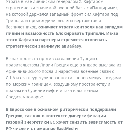
Утрата в мае ливийским генералом Х. Хафтаром
стратегически значимой военной базы с «Панцирями»,
на которой держался западный фронт сил Хафтара под
Триполи, и происходили вылеты вертолетов и
беспилотников,
означает утрату контроля над западом
Ливии и возможность блокировать Триполи. Из-за
этого Хафтар и партнеры стремится отвоевать
стратегически значимую авиабазу.
В знак протеста против соглашения Турции с
правительством Ливии Греция еще в январе выслала из
Афин ливийского посла и нарастила военные связи с
США из-за неурегулированности споров между соседями
по морским границам, воздушному пространству и
правам на бурение нефти и газа в восточном
Средиземноморье.
В Евросоюзе в основном риторически поддержали
Грецию, так как в контексте диверсификации
газовой энергетики ЕС хочет снизить зависимость от
РФ числе и с помощью EastMed и