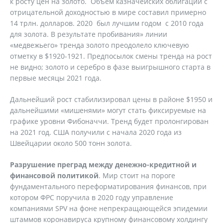
к росту цен на золото. Объём казначейских облигаций с
отрицательной доходностью в мире составил примерно
14 трлн. долларов. 2020 был лучшим годом с 2010 года
для золота. В результате пробивания» линии
«медвежьего» тренда золото преодолело ключевую
отметку в $1920-1921. Предпосылок смены тренда на рост
не видно; золото и серебро в фазе выигрышного старта в
первые месяцы 2021 года.
Дальнейший рост стабилизировал цены в районе $1950 и
дальнейшими «мишенями» могут стать фиксируемые на
графике уровни Фибоначчи. Тренд будет пролонгирован
на 2021 год. США получили с начала 2020 года из
Швейцарии около 500 тонн золота.
Разрушение преград между денежно-кредитной и
финансовой политикой
. Мир стоит на пороге
фундаментального переформатирования финансов, при
котором ФРС поручила в 2020 году управление
компаниями SPV на фоне непрекращающейся эпидемии
штаммов коронавируса крупному финансовому холдингу