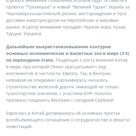
В фокусе внимания глобальных игроков будут оставаться
проекты "Трехморье" и новый "Великий Туран", борьба за
Черноморско-каспийский регион, месторождения и пути
доставки энергоресурсов на европейские и мировые
рынки. В центр внимания попадает Черное море, Крым,
Турция, Украина
Дальнейшее выкристализовывание контуров
основных экономических и валютных зон в мире (3-5)
на переходном этапе.
Тенденция к росту влияния Китая
в мире, при которой Пекин «расшатывает» ряд
континентов, в частности, Европу. Так, в Венгрии,
невзирая на эпидемию коронавируса, началось
строительство железной дороги, имеющей не только
транспортное значение, с участием КНР: полотно
призвано соединить Венгрию с соседней Сербией.
Евроcоюз и Китай договорились об основных пунктах
всеобъемлющего соглашения о сотрудничестве в области
инвестиций.