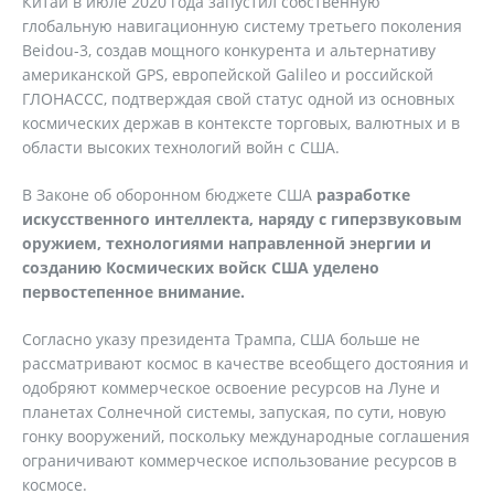
Китай в июле 2020 года запустил собственную
глобальную навигационную систему третьего поколения
Beidou-3, создав мощного конкурента и альтернативу
американской GPS, европейской Galileo и российской
ГЛОНАССС, подтверждая свой статус одной из основных
космических держав в контексте торговых, валютных и в
области высоких технологий войн с США.
В Законе об оборонном бюджете США
разработке
искусственного интеллекта, наряду с гиперзвуковым
оружием, технологиями направленной энергии и
созданию Космических войск США уделено
первостепенное внимание.
Согласно указу президента Трампа, США больше не
рассматривают космос в качестве всеобщего достояния и
одобряют коммерческое освоение ресурсов на Луне и
планетах Солнечной системы, запуская, по сути, новую
гонку вооружений, поскольку международные соглашения
ограничивают коммерческое использование ресурсов в
космосе.