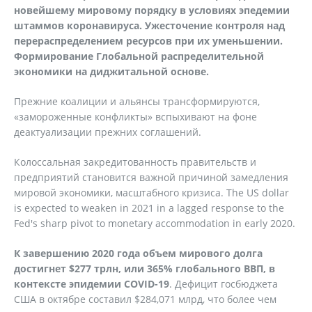
новейшему мировому порядку в условиях эпедемии
штаммов коронавируса. Ужесточение контроля над
перераспределением ресурсов при их уменьшении.
Формирование Глобальной распределительной
экономики на диджитальной основе.
Прежние коалиции и альянсы трансформируются,
«замороженные конфликты» вспыхивают на фоне
деактуализации прежних соглашений.
Колоссальная закредитованность правительств и
предприятий становится важной причиной замедления
мировой экономики, масштабного кризиса. The US dollar
is expected to weaken in 2021 in a lagged response to the
Fed's sharp pivot to monetary accommodation in early 2020.
К завершению 2020 года объем мирового долга
достигнет $277 трлн, или 365% глобального ВВП, в
контексте эпидемии COVID-19
. Дефицит госбюджета
США в октябре составил $284,071 млрд, что более чем