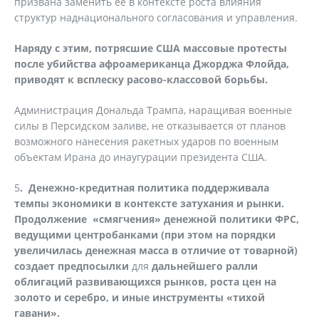
призвана заменить ее в контексте роста влияния
структур наднационального согласования и управления.
Наряду с этим, потрясшие США массовые протесты
после убийства афроамериканца Джорджа Флойда,
приводят к всплеску расово-классовой борьбы.
Администрация Дональда Трампа, наращивая военные
силы в Персидском заливе, не отказывается от планов
возможного нанесения ракетных ударов по военным
объектам Ирана до инаугурации президента США.
5
. Денежно-кредитная политика поддерживала
темпы экономики в контексте затухания и рынки.
Продолжение «смягчения» денежной политики ФРС,
ведущими центробанками (при этом на порядки
увеличилась денежная масса в отличие от товарной)
создает предпосылки
для
дальнейшего ралли
облигаций развивающихся рынков, роста цен на
золото и серебро, и иные инструменты «тихой
гавани».