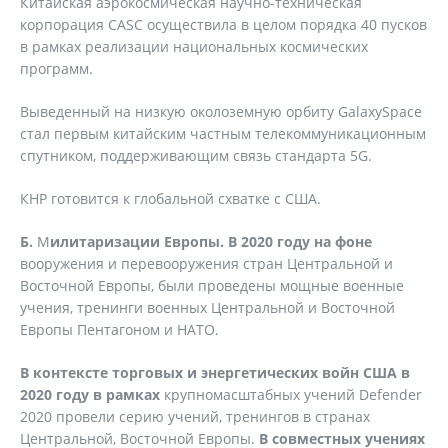
Китайская аэрокосмическая научно-техническая
корпорация CASC осуществила в целом порядка 40 пусков
в рамках реализации национальных космических
программ.
Выведенный на низкую околоземную орбиту GalaxySpace
стал первым китайским частным телекоммуникационным
спутником, поддерживающим связь стандарта 5G.
КНР готовится к глобальной схватке с США.
Б.
М
илитаризации Европы. В 2020 году на фоне
вооружения и перевооружения стран Центральной и
Восточной Европы, были проведены мощные военные
учения, тренинги военных Центральной и Восточной
Европы Пентагоном и НАТО.
В контексте торговых и энергетических войн США в
2020 году в рамках
крупномасштабных учений Defender
2020 провели серию учений, тренингов в странах
Центральной, Восточной Европы.
В совместных учениях