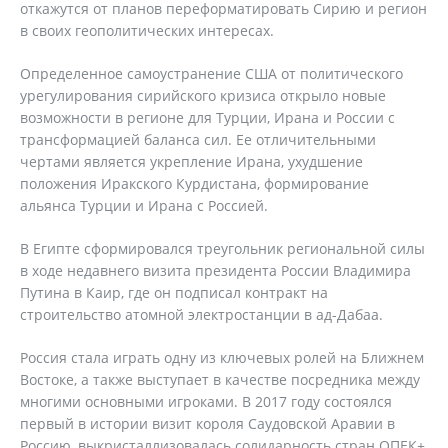
откажутся от планов переформатировать Сирию и регион
в своих геополитических интересах.
Определенное самоустранение США от политического
урегулирования сирийского кризиса открыло новые
возможности в регионе для Турции, Ирана и России с
трансформацией баланса сил. Ее отличительными
чертами является укрепление Ирана, ухудшение
положения Иракского Курдистана, формирование
альянса Турции и Ирана с Россией.
В Египте сформировался треугольник региональной силы
в ходе недавнего визита президента России Владимира
Путина в Каир, где он подписал контракт на
строительство атомной электростанции в ад-Дабаа.
Россия стала играть одну из ключевых ролей на Ближнем
Востоке, а также выступает в качестве посредника между
многими основными игроками. В 2017 году состоялся
первый в истории визит короля Саудовской Аравии в
Россию, выкристаллизовалась солидарность стран ОПЕК+