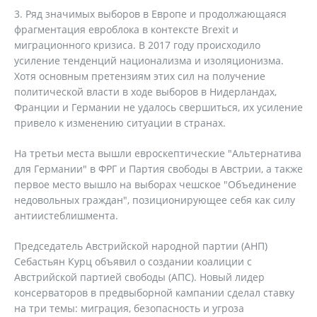
3. Ряд значимых выборов в Европе и продолжающаяся
фрагментация евроблока в контексте Brexit и
миграционного кризиса. В 2017 году происходило
усиление тенденций национализма и изоляционизма.
Хотя основным претензиям этих сил на получение
политической власти в ходе выборов в Нидерландах,
Франции и Германии не удалось свершиться, их усиление
привело к изменению ситуации в странах.
На третьи места вышли евроскептические "Альтернатива
для Германии" в ФРГ и Партия свободы в Австрии, а также
первое место вышло на выборах чешское "Объединение
недовольных граждан", позиционирующее себя как силу
антиистеблишмента.
Председатель Австрийской народной партии (АНП)
Себастьян Курц объявил о создании коалиции с
Австрийской партией свободы (АПС). Новый лидер
консерваторов в предвыборной кампании сделал ставку
на три темы: миграция, безопасность и угроза