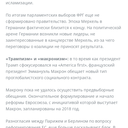
исламизации.
По итогам парламентских выборов ФРГ еще не
сформировано правительство. Эпоха Меркель в
Германии фактически близится к концу. На политической
арене Германии возникли новые лидеры, не
заинтересованные в канцлерстве Меркель, из-за чего
переговоры о коалиции не приносят результата.
«Трампизм» и «макронизм»:
в то время как президент
Трамп сфокусировался на «America first», французский
президент Эммануэль Макрон обещает новый тип
проглобалистского социального контракта.
Макрону пока не удалось осуществить предвыборные
обещания. Окончательное формулирование и начало
реформы Евросоюза, с инициативой которой выступает
Макрон, запланированы на 2018 год.
Разногласия между Парижем и Берлином по вопросу
реформирования ЕС, еще больше раскалывают блок. В