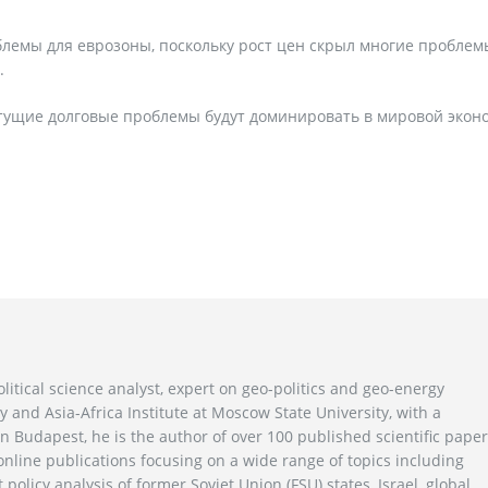
лемы для еврозоны, поскольку рост цен скрыл многие проблем
.
стущие долговые проблемы будут доминировать в мировой экон
litical science analyst, expert on geo-politics and geo-energy
y and Asia-Africa Institute at Moscow State University, with a
n Budapest, he is the author of over 100 published scientific pape
line publications focusing on a wide range of topics including
 policy analysis of former Soviet Union (FSU) states, Israel, global