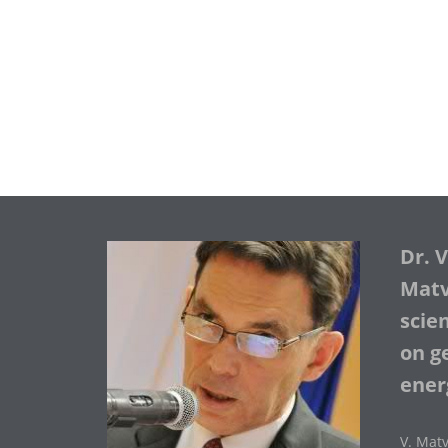
Dr. 
Matve
scie
on ge
ener
V. Matv