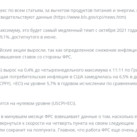
с по всем статьям, за вычетом продуктов питания и энергии, 
 свидетельствуют данные (https://www.bls.gov/cpi/news.htm)
максимуму, это будет самый медленный темп с октября 2021 года
9,1%, достигнутого в июне.
йские акции выросли, так как определенное снижение инфляци
овышение ставок со стороны ФРС.
 вырос на 0,4% до четырехнедельного максимума к 11:11 по Г
бщая потребительская инфляция в США замедлилась на 6,5% в д
CPFY). =ECI) на уровне 5,7% в годовом исчислении по сравнению
ся на нулевом уровне (USCPI=ECI).
 в минувшем месяце ФРС взвешивает данные о том, насколько 
вернуться к скорости на четверть пункта на своем следующем
и сохранит на полпункта. Главное, что работа ФРС еще очень 