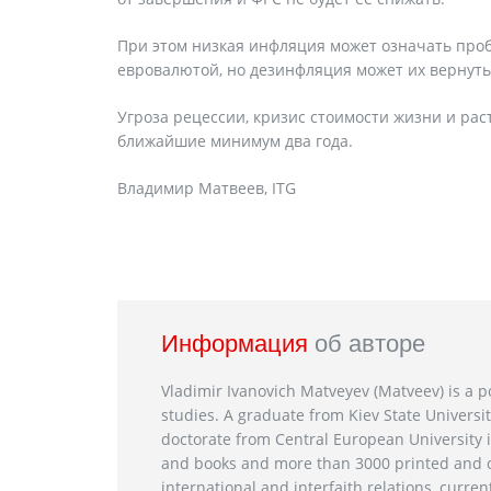
При этом низкая инфляция может означать проб
евровалютой, но дезинфляция может их вернуть
Угроза рецессии, кризис стоимости жизни и ра
ближайшие минимум два года.
Владимир Матвеев, ITG
Информация
об авторе
Vladimir Ivanovich Matveyev (Matveev) is a po
studies. A graduate from Kiev State Universit
doctorate from Central European University i
and books and more than 3000 printed and on
international and interfaith relations, current