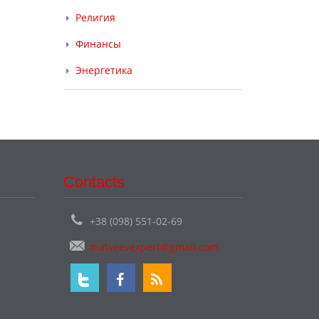
Религия
Финансы
Энергетика
Contacts
+38 (098) 551-02-69
matveevexpert@gmail.com