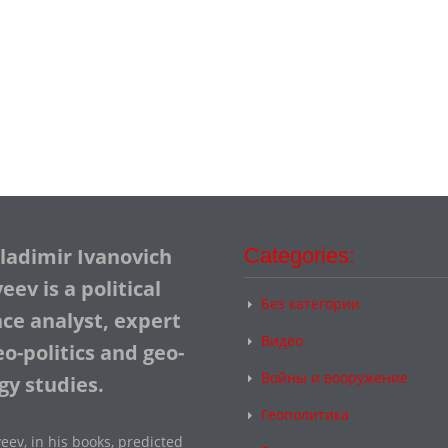
Vladimir Ivanovich
Categories:
ev is a political
Без категории
nce analyst, expert
Видео
o-politics and geo-
Войны и вооружение
gy studies.
Геополитика
eev, in his books, predicted