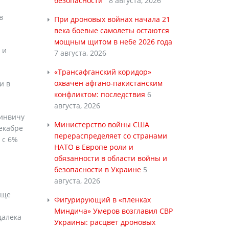
безопасности
8 августа, 2026
в
При дроновых войнах начала 21
века боевые самолеты остаются
мощным щитом в небе 2026 года
 и
7 августа, 2026
«Трансафганский коридор»
охвачен афгано-пакистанским
и в
конфликтом: последствия
6
августа, 2026
ринвичу
Министерство войны США
екабре
перераспределяет со странами
 с 6%
НАТО в Европе роли и
обязанности в области войны и
безопасности в Украине
5
августа, 2026
еще
Фигурирующий в «пленках
Миндича» Умеров возглавил СВР
далека
Украины: расцвет дроновых