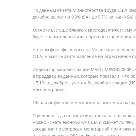
По данным отчета Министерства труда США индек
декабре вырос на 0,3% (SA); до 5,7% за год (NSA)
Хотя это все еще близко к многодесятилетнему 
будет значительно ниже порогового значения в 
На этом фоне фьючерсы на Уолл-стрит и европе
США, может снизить давление на агрессивное п
Индикатор мировых акций MSCI (.MIWD00000PUS)
в преддверии данных, которые показали. Что о
с 7,1% в декабре с учетом базовой инфляции (US
месяцем ранее.
Общая инфляция в месячном исчислении находит
Снизившись до повышения ставки на полпункта
можно «сжать экономику» США и сможет ли ФРС 
заседании по вопросам монетарной политики, ил
от завершения и ФРС не будет ее снижать.