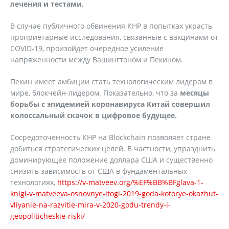
лечения и тестами.
В случае публичного обвинения КНР в попытках украсть
проприетарные исследования, связанные с вакцинами от
COVID-19, произойдет очередное усиление
напряженности между Вашингтоном и Пекином.
Пекин имеет амбиции стать технологическим лидером в
мире, блокчейн-лидером. Показательно, что за
месяцы
борьбы с эпидемией коронавируса Китай совершил
колоссальный скачок в цифровое будущее.
Сосредоточенность КНР на Blockchain позволяет стране
добиться стратегических целей. В частности, упразднить
доминирующее положение доллара США и существенно
снизить зависимость от США в фундаментальных
технологиях,
https://v-matveev.org/%EF%BB%BFglava-1-
knigi-v-matveeva-osnovnye-itogi-2019-goda-kotorye-okazhut-
vliyanie-na-razvitie-mira-v-2020-godu-trendy-i-
geopoliticheskie-riski/