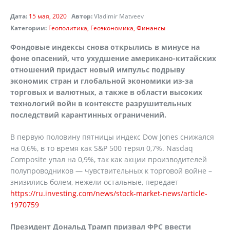
Дата:
15 мая, 2020
Автор:
Vladimir Matveev
Категории:
Геополитика
Геоэкономика
Финансы
Фондовые индексы снова открылись в минусе на
фоне опасений, что ухудшение американо-китайских
отношений придаст новый импульс подрыву
экономик стран и глобальной экономики из-за
торговых и валютных, а также в области высоких
технологий войн в контексте разрушительных
последствий карантинных ограничений.
В первую половину пятницы индекс Dow Jones снижался
на 0,6%, в то время как S&P 500 терял 0,7%. Nasdaq
Composite упал на 0,9%, так как акции производителей
полупроводников — чувствительных к торговой войне –
знизились болем, нежели остальные, передает
https://ru.investing.com/news/stock-market-news/article-
1970759
Президент Дональд Трамп призвал ФРС ввести