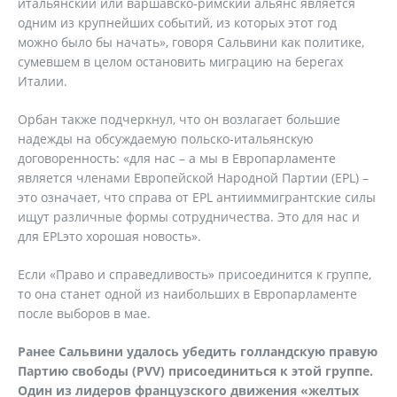
итальянский или варшавско-римский альянс является
одним из крупнейших событий, из которых этот год
можно было бы начать», говоря Сальвини как политике,
сумевшем в целом остановить миграцию на берегах
Италии.
Орбан также подчеркнул, что он возлагает большие
надежды на обсуждаемую польско-итальянскую
договоренность: «для нас – а мы в Европарламенте
является членами Европейской Народной Партии (EPL) –
это означает, что справа от EPL антииммигрантские силы
ищут различные формы сотрудничества. Это для нас и
для EPLэто хорошая новость».
Если «Право и справедливость» присоединится к группе,
то она станет одной из наибольших в Европарламенте
после выборов в мае.
Ранее Сальвини удалось убедить голландскую правую
Партию свободы (PVV) присоединиться к этой группе.
Один из лидеров французского движения «желтых