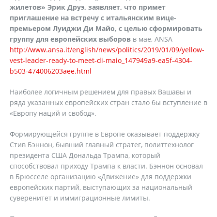
жилетов» Эрик Друэ, заявляет, что примет
приглашение на встречу с итальянским вице-
премьером Луиджи Ди Майо, с целью сформировать
группу для европейских выборов
в мае, ANSA
http://www.ansa.it/english/news/politics/2019/01/09/yellow-
vest-leader-ready-to-meet-di-maio_147949a9-ea5f-4304-
b503-474006203aee.html
Наиболее логичным решением для правых Вашавы и
ряда указанных европейских стран стало бы вступление в
«Европу наций и свобод».
Формирующейся группе в Европе оказывает поддержку
Стив Бэннон, бывший главный стратег, политтехнолог
президента США Дональда Трампа, который
способствовал приходу Трампа к власти. Бэннон основал
в Брюсселе организацию «Движение» для поддержки
европейских партий, выступающих за национальный
суверенитет и иммиграционные лимиты.