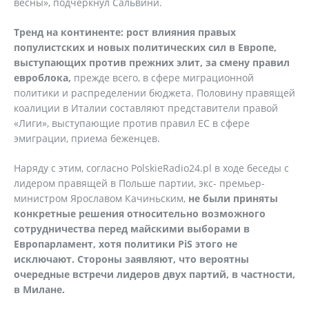
весны», подчеркнул Сальвини.
Тренд на континенте: рост влияния правых
популистских и новых политических сил в Европе,
выступающих против прежних элит, за смену правил
евроблока,
прежде всего, в сфере миграционной
политики и распределении бюджета. Половину правящей
коалиции в Италии составляют представители правой
«Лиги», выступающие против правил ЕС в сфере
эмиграции, приема беженцев.
Наряду с этим, согласно PolskieRadio24.pl в ходе беседы с
лидером правящей в Польше партии, экс- премьер-
министром Ярославом Качиньским,
не были приняты
конкретные решения относительно возможного
сотрудничества перед майскими выборами в
Европарламент, хотя политики PiS этого не
исключают. Стороны заявляют, что вероятны
очередные встречи лидеров двух партий, в частности,
в Милане.