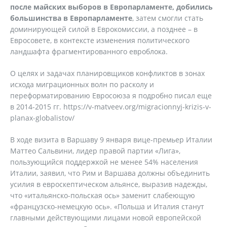
после майских выборов в Европарламенте, добились
большинства в Европарламенте
, затем смогли стать
доминирующей силой в Еврокомиссии, а позднее – в
Евросовете, в контексте изменения политического
ландшафта фрагментированного евроблока.
О целях и задачах планировщиков конфликтов в зонах
исхода миграционных волн по расколу и
переформатированию Евросоюза я подробно писал еще
в 2014-2015 гг. https://v-matveev.org/migracionnyj-krizis-v-
planax-globalistov/
В ходе визита в Варшаву 9 января вице-премьер Италии
Маттео Сальвини, лидер правой партии «Лига»,
пользующийся поддержкой не менее 54% населения
Италии, заявил, что Рим и Варшава должны объединить
усилия в евроскептическом альянсе, выразив надежды,
что «итальянско-польская ось» заменит слабеющую
«французско-немецкую ось». «Польша и Италия станут
главными действующими лицами новой европейской