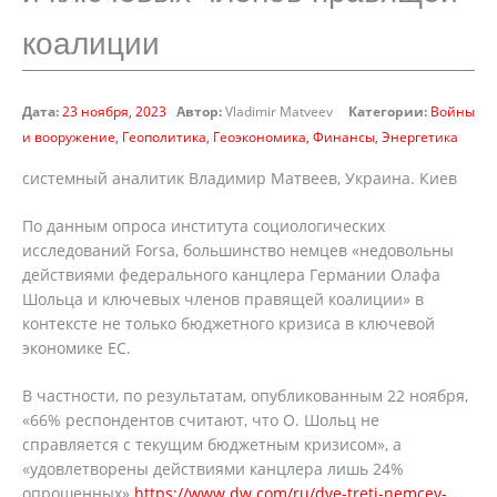
коалиции
Дата:
23 ноября, 2023
Автор:
Vladimir Matveev
Категории:
Войны
и вооружение
Геополитика
Геоэкономика
Финансы
Энергетика
системный аналитик Владимир Матвеев, Украина. Киев
По данным опроса института социологических
исследований Forsa, большинство немцев «недовольны
действиями федерального канцлера Германии Олафа
Шольца и ключевых членов правящей коалиции» в
контексте не только бюджетного кризиса в ключевой
экономике ЕС.
В частности, по результатам, опубликованным 22 ноября,
«66% респондентов считают, что О. Шольц не
справляется с текущим бюджетным кризисом», а
«удовлетворены действиями канцлера лишь 24%
опрошенных»
https://www.dw.com/ru/dve-treti-nemcev-