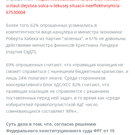
scitaut-dejstvia-solca-v-tekusej-situacii-neeffektivnymi/a-
67530004
Более того, 62% опрошенных усомнились в
компетентности вице-канцлера и министра экономики
Роберта Хабека из партии "зеленых", и 61% не довольны
действиями министра финансов Кристиана Линдера
(партия СвДП).
69% опрошенных считают, что «правящая коалиция не
сможет справиться с нынешним бюджетным кризисом», и
лишь 24% полагают иначе. Среди сторонников
консервативного блок ХДС/ХСС 82% считают, что
правящая коалиция не справляется с решением
поставленных перед ней задач, в то время как «среди
избирателей правопопулистской АдГ число
сомневающихся составляет 98%»..
Суть дела в том, что, согласно решению
Федерального конституционного суда ФРГ от 15