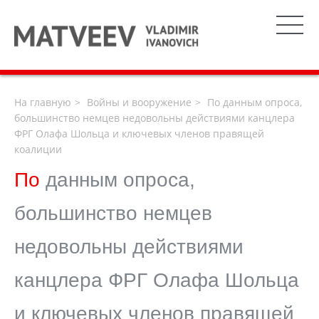
На главную
Войны и вооружение
По данным опроса,
большинство немцев недовольны действиями канцлера
ФРГ Олафа Шольца и ключевых членов правящей
коалиции
По
данным опроса,
большинство немцев
недовольны действиями
канцлера ФРГ Олафа Шольца
и ключевых членов правящей