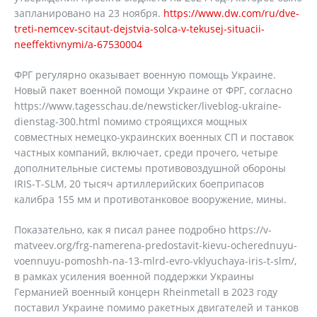
запланировано на 23 ноября.
https://www.dw.com/ru/dve-
treti-nemcev-scitaut-dejstvia-solca-v-tekusej-situacii-
neeffektivnymi/a-67530004
ФРГ регулярно оказывает военную помощь Украине.
Новый пакет военной помощи Украине от ФРГ, согласно
https://www.tagesschau.de/newsticker/liveblog-ukraine-
dienstag-300.html помимо строящихся мощных
совместных немецко-украинских военных СП и поставок
частных компаний, включает, среди прочего, четыре
дополнительные системы противовоздушной обороны
IRIS-T-SLM, 20 тысяч артиллерийских боеприпасов
калибра 155 мм и противотанковое вооружение, мины.
Показательно, как я писал ранее подробно https://v-
matveev.org/frg-namerena-predostavit-kievu-ocherednuyu-
voennuyu-pomoshh-na-13-mlrd-evro-vklyuchaya-iris-t-slm/,
в рамках усиления военной поддержки Украины
Германией военный концерн Rheinmetall в 2023 году
поставил Украине помимо ракетных двигателей и танков