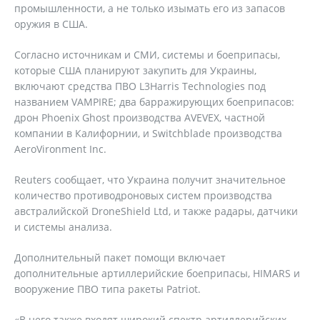
промышленности, а не только изымать его из запасов
оружия в США.
Согласно источникам и СМИ, системы и боеприпасы,
которые США планируют закупить для Украины,
включают средства ПВО L3Harris Technologies под
названием VAMPIRE; два барражирующих боеприпасов:
дрон Phoenix Ghost производства AVEVEX, частной
компании в Калифорнии, и Switchblade производства
AeroVironment Inc.
Reuters сообщает, что Украина получит значительное
количество противодроновых систем производства
австралийской DroneShield Ltd, и также радары, датчики
и системы анализа.
Дополнительный пакет помощи включает
дополнительные артиллерийские боеприпасы, HIMARS и
вооружение ПВО типа ракеты Patriot.
«В него также входят широкий спектр артиллерийских