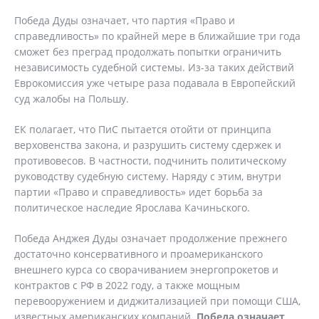
Победа Дуды означает, что партия «Право и
справедливость» по крайней мере в ближайшие три года
сможет без преград продолжать попытки ограничить
независимость судебной системы. Из-за таких действий
Еврокомиссия уже четыре раза подавала в Европейский
суд жалобы на Польшу.
ЕК полагает, что ПиС пытается отойти от принципа
верховенства закона, и разрушить систему сдержек и
противовесов. В частности, подчинить политическому
руководству судебную систему. Наряду с этим, внутри
партии «Право и справедливость» идет борьба за
политическое наследие Ярослава Качиньского.
Победа Анджея Дуды означает продолжение прежнего
достаточно консервативного и проамериканского
внешнего курса со сворачиванием энергопрокетов и
контрактов с РФ в 2022 году, а также мощным
перевооружением и диджитализацией при помощи США,
известных американских компаний.
Победа означает