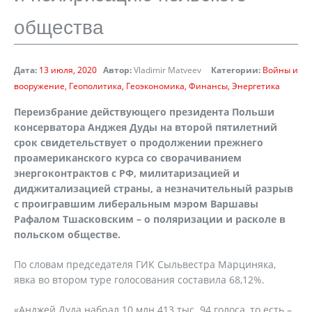
общества
Дата:
13 июля, 2020
Автор:
Vladimir Matveev
Категории:
Войны и
вооружение
Геополитика
Геоэкономика
Финансы
Энергетика
Переизбрание действующего президента Польши
консерватора Анджея Дуды на второй пятилетний
срок свидетельствует о продолжении прежнего
проамериканского курса со сворачиванием
энергоконтрактов с РФ, милитаризацией и
диджитализацией страны, а незначительный разрыв
с проигравшим либеральным мэром Варшавы
Рафалом Тшасковским – о поляризации и расколе в
польском обществе.
По словам председателя ГИК Сыльвестра Марциняка,
явка во втором туре голосования составила 68,12%.
«Анджей Дуда набрал 10 млн 413 тыс. 94 голоса, то есть –