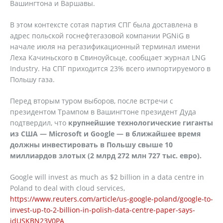
Вашингтона и Варшавы.
В этом контексте сотая партия СПГ была доставлена в
адрес польской госнефтегазовой компании PGNiG в
начале июля на регазификационный терминал имени
Леха Качиньского в Свиноуйсьце, сообщает журнал LNG
Industry. На СПГ приходится 23% всего импортируемого в
Польшу газа.
Перед вторым туром выборов, после встречи с
президентом Трампом в Вашингтоне президент Дуда
подтвердил, что
крупнейшие технологические гиганты
из США — Microsoft и Google — в ближайшее время
должны инвестировать в Польшу свыше 10
миллиардов злотых (2 млрд 272 млн 727 тыс. евро).
Google will invest as much as $2 billion in a data centre in
Poland to deal with cloud services,
https://www.reuters.com/article/us-google-poland/google-to-
invest-up-to-2-billion-in-polish-data-centre-paper-says-
idUSKBN23V0PA