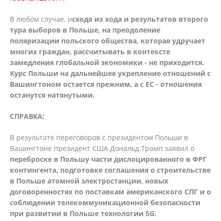
В любом случае, и
сходя из хода и результатов второго
тура выборов в Польше, на преодоление
поляризации польского общества, которая удручает
многих граждан, рассчитывать в контексте
замедления глобальной экономики - не приходится.
Курс Польши на дальнейшее укрепление отношений с
Вашингтоном остается прежним, а с ЕС - отношения
останутся натянутыми.
СПРАВКА:
В результате переговоров с президентом Польши в
Вашингтоне президент США Дональд Трамп заявил о
переброске в Польшу части дислоцированного в ФРГ
контингента, подготовке соглашения о строительстве
в Польше атомной электростанции, новых
договоренностях по поставкам американского СПГ и о
соблюдении телекоммуникационной безопасности
при развитии в Польше технологии 5
G
.