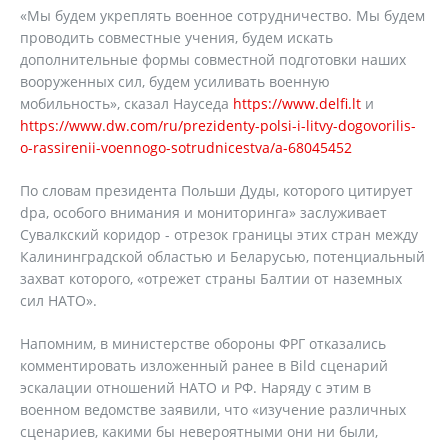
«Мы будем укреплять военное сотрудничество. Мы будем
проводить совместные учения, будем искать
дополнительные формы совместной подготовки наших
вооруженных сил, будем усиливать военную
мобильность», сказал Науседа
https://www.delfi.lt
и
https://www.dw.com/ru/prezidenty-polsi-i-litvy-dogovorilis-
o-rassirenii-voennogo-sotrudnicestva/a-68045452
По словам президента Польши Дуды, которого цитирует
dpa, особого внимания и мониторинга» заслуживает
Сувалкский коридор - отрезок границы этих стран между
Калининградской областью и Беларусью, потенциальный
захват которого, «отрежет страны Балтии от наземных
сил НАТО».
Напомним, в министерстве обороны ФРГ отказались
комментировать изложенный ранее в Bild сценарий
эскалации отношений НАТО и РФ. Наряду с этим в
военном ведомстве заявили, что «изучение различных
сценариев, какими бы невероятными они ни были,