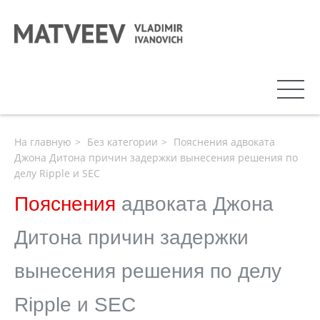
На главную
Без категории
Пояснения адвоката
Джона Дитона причин задержки вынесения решения по
делу Ripple и SEC
Пояснения
адвоката Джона
Дитона причин задержки
вынесения решения по делу
Ripple и SEC