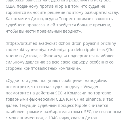
США, поданному против Ripple в том, что судья не
торопится выносить решение по этому разбирательству.
Как отметил Дитон, «судья Торрес понимает важность
судебного процесса, и ей требуется больше времени,
чтобы вынести правильный вердикт».
(https://bits.media/advokat-dzhon-diton-poyasnil-prichiny-
zaderzhki-vyneseniya-resheniya-po-delu-ripple-i-sec/)По
мнению Дитона, сейчас «судья подвергается наиболее
сильному давлению за всю свою карьеру, особенно со
стороны криптовалютных компаний».
«Судье то и дело поступают сообщения наподобие:
посмотрите, что сказал судья по делу с Voyager,
посмотрите на действия SEC и Комиссии по торговле
товарными фьючерсами США (CFTC), на Binance, и так
далее. Текущий судебный процесс Ripple считается
наиболее громким разбирательством с SEC, не связанным
с мошенничеством, с 1946 года», сказал Дитон.