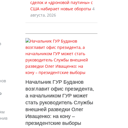
сделок и «дроновой паутины» с
США набирает новые обороты
4
августа, 2026
в
нов
Начальник ГУР Буданов
возглавит офис президента,
о
а начальником ГУР может
стать руководитель Службы
внешней разведки Олег
иям
Иващенко: на кону –
инив
президентские выборы