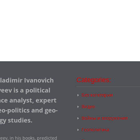
Vladimir Ivanovich
Categories:
ev is a political
Без категории
nce analyst, expert
Видео
o-politics and geo-
Войны и вооружение
gy studies.
Геополитика
eev, in his books, predicted