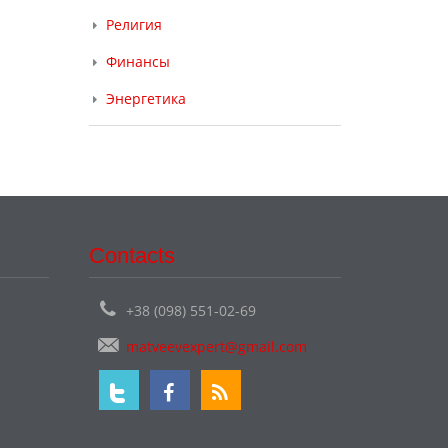
Религия
Финансы
Энергетика
Contacts
+38 (098) 551-02-69
matveevexpert@gmail.com