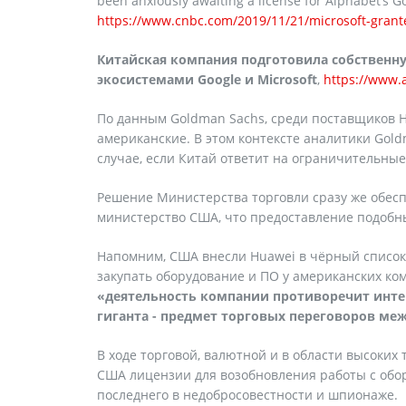
been anxiously awaiting a license for Alphabet’s G
https://www.cnbc.com/2019/11/21/microsoft-grant
Китайская компания подготовила собственну
экосистемами Google и Microsoft
,
https://www.
По данным Goldman Sachs, среди поставщиков H
американские. В этом контексте аналитики Gold
случае, если Китай ответит на ограничительны
Решение Министерства торговли сразу же обесп
министерство США, что предоставление подобн
Напомним, США внесли Huawei в чёрный список 
закупать оборудование и ПО у американских ком
«деятельность компании противоречит инте
гиганта - предмет торговых переговоров ме
В ходе торговой, валютной и в области высоких
США лицензии для возобновления работы с обор
последнего в недобросовестности и шпионаже.