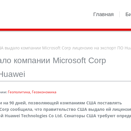
Главная
Б
 выдало компании Microsoft Corp лицензию на экспорт ПО Hu
о компании Microsoft Corp
Huawei
рии:
Геополитика
Геоэкономика
 на 90 дней, позволяющей компаниям США поставлять
Corp
сообщила, что правительство США выдало ей лицензи
ой
Huawei
Technologies
Co
Ltd
. Сенаторы США требуют опред