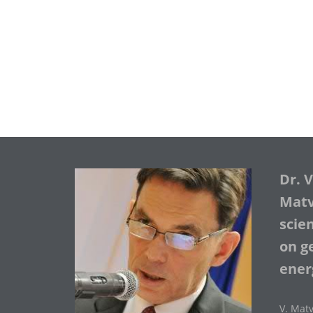
Dr. 
Matve
scie
on ge
ener
V. Matv