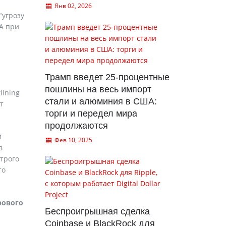
Янв 02, 2026
"угрозу
А при
Трамп введет 25-процентные
пошлины на весь импорт
lining
стали и алюминия в США:
ет
торги и передел мира
продолжаются
й
Фев 10, 2025
в
трого
то
рового
Беспроигрышная сделка
Coinbase и BlackRock для