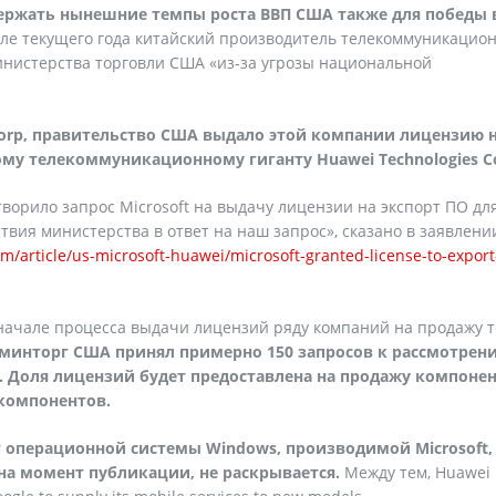
ержать нынешние темпы роста ВВП США также для победы 
е текущего года китайский производитель телекоммуникацио
инистерства торговли США «из-за угрозы национальной
orp
, правительство США выдало этой компании лицензию 
кому телекоммуникационному гиганту
Huawei
Technologies
C
ворило запрос Microsoft на выдачу лицензии на экспорт ПО дл
вия министерства в ответ на наш запрос», сказано в заявлени
m/article/us-microsoft-huawei/microsoft-granted-license-to-expor
ачале процесса выдачи лицензий ряду компаний на продажу 
минторг США принял примерно 150 запросов к рассмотрени
 Доля лицензий будет предоставлена на продажу компоне
компонентов.
рт операционной системы
Windows
, производимой
Microsoft
,
а момент публикации, не раскрывается.
Между тем, Huawei