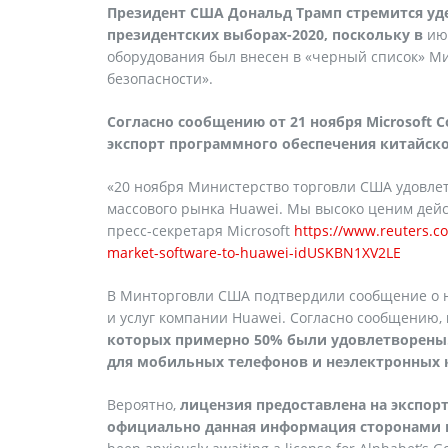
Президент США Дональд Трамп стремится уд
президентских выборах-2020, поскольку в
июл
оборудования был внесен в «черный список» М
безопасности».
Согласно сообщению от 21 ноября
Microsoft
C
экспорт программного обеспечения китайс
«20 ноября Министерство торговли США удовлет
массового рынка Huawei. Мы высоко ценим дейст
пресс-секретаря Microsoft
https://www.reuters.co
market-software-to-huawei-idUSKBN1XV2LE
В Минторговли США подтвердили сообщение о н
и услуг компании Huawei. Согласно сообщению,
которых примерно 50% были удовлетворены.
для мобильных телефонов и неэлектронных 
Вероятно,
лицензия предоставлена на экспо
официально данная информация сторонами н