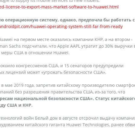
oogle to supply its mobile services to new models,
ed-license-to-export-mass-market-software-to-huawei.html
ю операционную систему, однако, предпочла бы работать с
androidpit.com/huawei-operating-system-still-far-from-ready
uawei на первом месте оказались компании КНР, а на втором -
man Sachs подсчитали, что Apple AAPL утратит до 30% выручки 
е меры США в отношении Huawei.
окоило конгрессменов США, и 15 сенаторов предупредили
ых лицензий может «угрожать безопасности США».
в мае 2019 года, запретив китайскому производителю смартфо
паний без разрешения правительства США, из-за того, что
ресам национальной безопасности США». Статус китайског
жду США и КНР.
 технологий войн Белый дом в августе отсрочил выдачу компан
удованием китайского гиганта Huawei Technologies, ранее обв