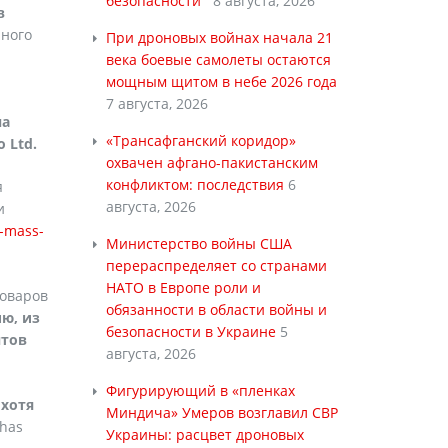
безопасности
8 августа, 2026
в
нного
При дроновых войнах начала 21
века боевые самолеты остаются
мощным щитом в небе 2026 года
7 августа, 2026
на
«Трансафганский коридор»
o
Ltd
.
охвачен афгано-пакистанским
конфликтом: последствия
6
я
августа, 2026
и
t-mass-
Министерство войны США
перераспределяет со странами
НАТО в Европе роли и
товаров
обязанности в области войны и
ю, из
безопасности в Украине
5
нтов
августа, 2026
Фигурирующий в «пленках
 хотя
Миндича» Умеров возглавил СВР
 has
Украины: расцвет дроновых