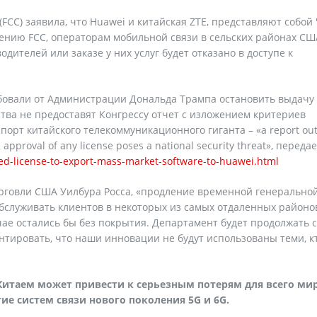
CC) заявила, что Huawei и китайская ZTE, представляют собой 
ению FCC, операторам мобильной связи в сельских районах СШ
ителей или заказе у них услуг будет отказано в доступе к
ебовали от Администрации Дональда Трампа остановить выдачу
тва не предоставят Конгрессу отчет с изложением критериев
рт китайского телекоммуникационного гиганта – «a report out
e approval of any license poses a national security threat», переда
ed-license-to-export-mass-market-software-to-huawei.html
орговли США Уилбура Росса, «продление временной генерально
бслуживать клиентов в некоторых из самых отдаленных районо
ае остались бы без покрытия. Департамент будет продолжать с
нтировать, что наши инновации не будут использованы теми, к
итаем может привести к серьезным потерям для всего ми
ие систем связи нового поколения 5
G
и 6G.