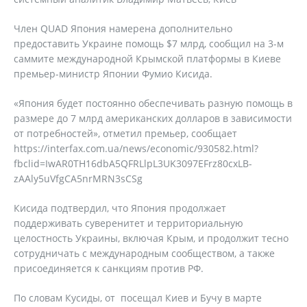
Член QUAD Япония намерена дополнительно
предоставить Украине помощь $7 млрд, сообщил на 3-м
саммите международной Крымской платформы в Киеве
премьер-министр Японии Фумио Кисида.
«Япония будет постоянно обеспечивать разную помощь в
размере до 7 млрд американских долларов в зависимости
от потребностей», отметил премьер, сообщает
https://interfax.com.ua/news/economic/930582.html?
fbclid=IwAR0TH16dbA5QFRLlpL3UK3097EFrz80cxLB-
zAAly5uVfgCA5nrMRN3sCSg
Кисида подтвердил, что Япония продолжает
поддерживать суверенитет и территориальную
целостность Украины, включая Крым, и продолжит тесно
сотрудничать с международным сообществом, а также
присоединяется к санкциям против РФ.
По словам Кусиды, от посещал Киев и Бучу в марте