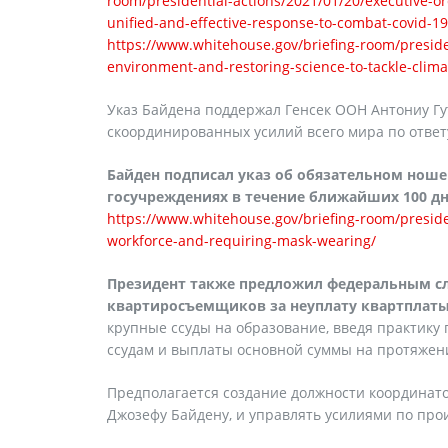
room/presidential-actions/2021/01/20/executive-o
unified-and-effective-response-to-combat-covid-19
https://www.whitehouse.gov/briefing-room/presiden
environment-and-restoring-science-to-tackle-climat
Указ Байдена поддержал Генсек ООН Антониу Г
скоординированных усилий всего мира по ответ
Байден подписал указ об обязательном ноше
госучреждениях в течение ближайших 100 дн
https://www.whitehouse.gov/briefing-room/presiden
workforce-and-requiring-mask-wearing/
Президент также предложил федеральным с
квартиросъемщиков за неуплату квартплат
крупные ссуды на образование, введя практик
ссудам и выплаты основной суммы на протяжен
Предполагается создание должности координато
Джозефу Байдену, и управлять усилиями по про