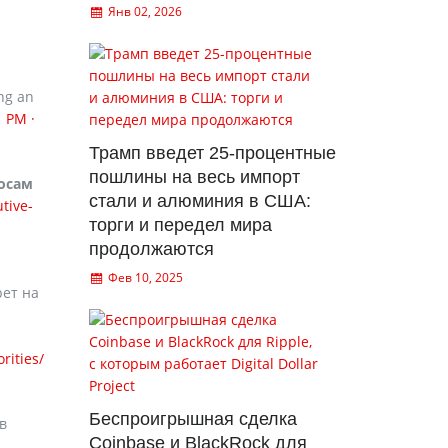
Янв 02, 2026
ng an
1 PM ·
Трамп введет 25-процентные
пошлины на весь импорт
осам
стали и алюминия в США:
tive-
торги и передел мира
продолжаются
Фев 10, 2025
ет на
rities/
Беспроигрышная сделка
в
Coinbase и BlackRock для