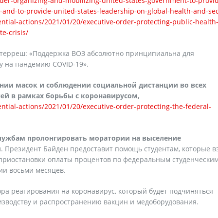
rder-organizing-and-mobilizing-united-states-government-to-provi
-and-to-provide-united-states-leadership-on-global-health-and-sec
tial-actions/2021/01/20/executive-order-protecting-public-health
e-crisis/
утерреш: «Поддержка ВОЗ абсолютно принципиальна для
у на пандемию COVID-19».
нии масок и соблюдении социальной дистанции во всех
ей в рамках борьбы с коронавирусом,
tial-actions/2021/01/20/executive-order-protecting-the-federal-
лужбам пролонгировать моратории на выселение
ы
. Президент Байден предоставит помощь студентам, которые в
у приостановки оплаты процентов по федеральным студенчески
ии восьми месяцев.
ра реагирования на коронавирус, который будет подчиняться
изводству и распространению вакцин и медоборудования.