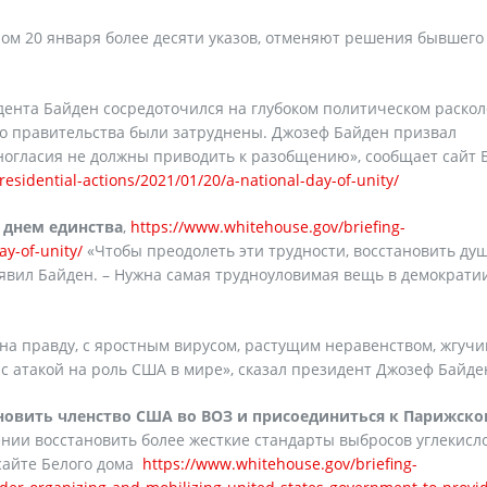
ом 20 января более десяти указов, отменяют решения бывшего
ента Байден сосредоточился на глубоком политическом расколе
го правительства были затруднены. Джозеф Байден призвал
зногласия не должны приводить к разобщению», сообщает сайт 
esidential-actions/2021/01/20/a-national-day-of-unity/
 днем единства
,
https://www.whitehouse.gov/briefing-
ay-of-unity/
«Чтобы преодолеть эти трудности, восстановить душ
аявил Байден. – Нужна самая трудноуловимая вещь в демократии
 на правду, с яростным вирусом, растущим неравенством, жгуч
с атакой на роль США в мире», сказал президент Джозеф Байде
новить членство США во ВОЗ и присоединиться к Парижск
ении восстановить более жесткие стандарты выбросов углекисл
сайте Белого дома
https://www.whitehouse.gov/briefing-