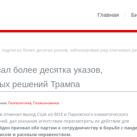
Главная
Б
подписал более десятка указов, заблокировав ряд ключевых 
ал более десятка указов,
вых решений Трампа
рии:
Геополитика
Геоэкономика
 отменил выход США из ВОЗ и Парижского климатического
ий, дал указания агентствам пересмотреть их действия для
йден призвал обе партии к сотрудничеству в борьбе с панд
исом и расовым неравенством.