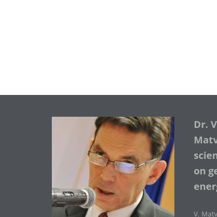
Dr. 
Matve
scie
on ge
ener
V. Matv