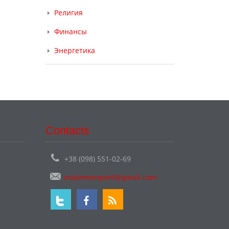
Религия
Финансы
Энергетика
Contacts
+38 (098) 551-02-69
matveevexpert@gmail.com