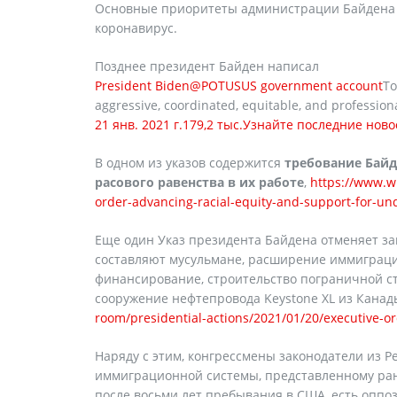
Основные приоритеты администрации Байдена -
коронавирус.
Позднее президент Байден написал
President Biden@POTUS
US government account
To
aggressive, coordinated, equitable, and professiona
21 янв. 2021 г.
179,2 тыс.
Узнайте последние ново
В одном из указов содержится
требование Байд
расового равенства в их работе
,
https://www.wh
order-advancing-racial-equity-and-support-for-u
Еще один Указ президента Байдена отменяет за
составляют мусульмане, расширение иммиграци
финансирование, строительство пограничной ст
сооружение нефтепровода Keystone XL из Канад
room/presidential-actions/2021/01/20/executive-ord
Наряду с этим, конгрессмены законодатели из 
иммиграционной системы, представленному ра
после восьми лет пребывания в США, есть оппо