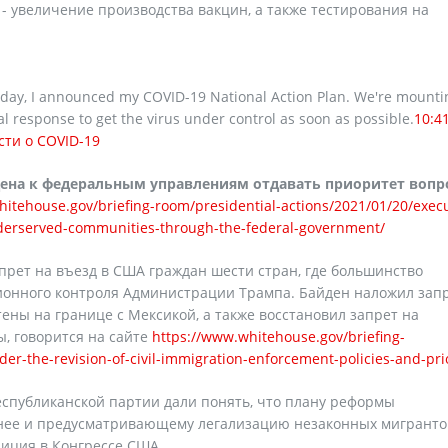
 увеличение производства вакцин, а также тестирования на
day, I announced my COVID-19 National Action Plan. We're mounti
l response to get the virus under control as soon as possible.
10:4
сти о COVID-19
ена к федеральным управлениям отдавать приоритет вопр
itehouse.gov/briefing-room/presidential-actions/2021/01/20/execu
nderserved-communities-through-the-federal-government/
прет на въезд в США граждан шести стран, где большинство
онного контроля Администрации Трампа. Байден наложил запр
ены на границе с Мексикой, а также восстановил запрет на
ы, говорится на сайте
https://www.whitehouse.gov/briefing-
er-the-revision-of-civil-immigration-enforcement-policies-and-prio
Республиканской партии дали понять, что плану реформы
нее и предусматривающему легализацию незаконных мигранто
зиция в Конгрессе США.