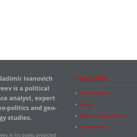
Vladimir Ivanovich
Categories:
ev is a political
Без категории
nce analyst, expert
Видео
o-politics and geo-
Войны и вооружение
gy studies.
Геополитика
eev, in his books, predicted