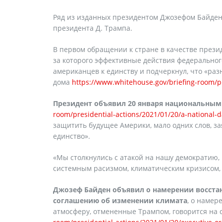
Ряд из изданных президентом Джозефом Байден
президента Д. Трампа.
В первом обращении к стране в качестве презид
за которого эффективные действия федерально
американцев к единству и подчеркнул, что «ра
дома
https://www.whitehouse.gov/briefing-room/pr
Президент объявил 20 января национальным
room/presidential-actions/2021/01/20/a-national-d
защитить будущее Америки, мало одних слов, з
единство».
«Мы столкнулись с атакой на нашу демократию,
системным расизмом, климатическим кризисом, 
Джозеф Байден объявил о намерении восста
соглашению об изменении климата
, о намер
атмосферу, отмененные Трампом, говорится на 