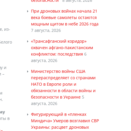
безопасности
8 августа, 2026
При дроновых войнах начала 21
века боевые самолеты остаются
мощным щитом в небе 2026 года
, из-
7 августа, 2026
«Трансафганский коридор»
Белого
охвачен афгано-пакистанским
конфликтом: последствия
6
августа, 2026
у и
Министерство войны США
 –
перераспределяет со странами
НАТО в Европе роли и
обязанности в области войны и
им
безопасности в Украине
5
н.
августа, 2026
ому
Фигурирующий в «пленках
оты в
Миндича» Умеров возглавил СВР
Украины: расцвет дроновых