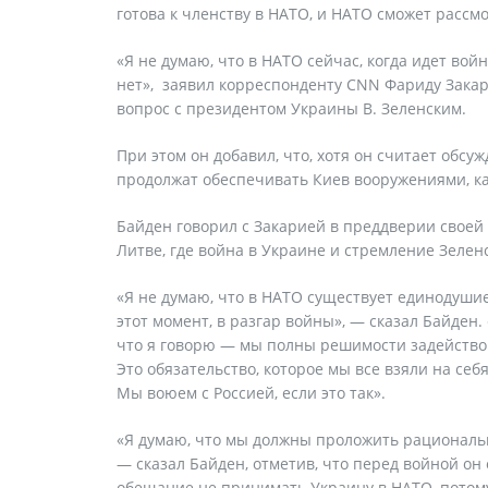
готова к членству в НАТО, и НАТО сможет расс
«Я не думаю, что в НАТО сейчас, когда идет вой
нет», заявил корреспонденту CNN Фариду Закар
вопрос с президентом Украины В. Зеленским.
При этом он добавил, что, хотя он считает об
продолжат обеспечивать Киев вооружениями, как
Байден говорил с Закарией в преддверии своей 
Литве, где война в Украине и стремление Зелен
«Я не думаю, что в НАТО существует единодушие
этот момент, в разгар войны», — сказал Байден. 
что я говорю — мы полны решимости задейство
Это обязательство, которое мы все взяли на себя
Мы воюем с Россией, если это так».
«Я думаю, что мы должны проложить рациональн
— сказал Байден, отметив, что перед войной он
обещание не принимать Украину в НАТО, потому