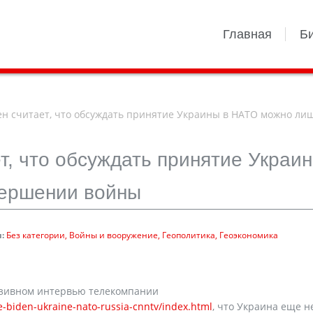
Главная
Б
н считает, что обсуждать принятие Украины в НАТО можно ли
т, что обсуждать принятие Украин
вершении войны
:
Без категории
Войны и вооружение
Геополитика
Геоэкономика
юзивном интервью телекомпании
oe-biden-ukraine-nato-russia-cnntv/index.html
, что Украина еще н