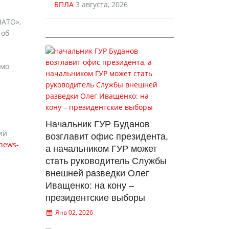
БПЛА
3 августа, 2026
НАТО»,
 об
имо
.
Начальник ГУР Буданов
ий
возглавит офис президента,
/news-
а начальником ГУР может
стать руководитель Службы
внешней разведки Олег
Иващенко: на кону –
президентские выборы
Янв 02, 2026