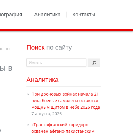
иография
Аналитика
Контакты
Поиск
по сайту
шь по
ы в
Аналитика
При дроновых войнах начала 21
века боевые самолеты остаются
мощным щитом в небе 2026 года
7 августа, 2026
«Трансафганский коридор»
е
охвачен афгано-пакистанским