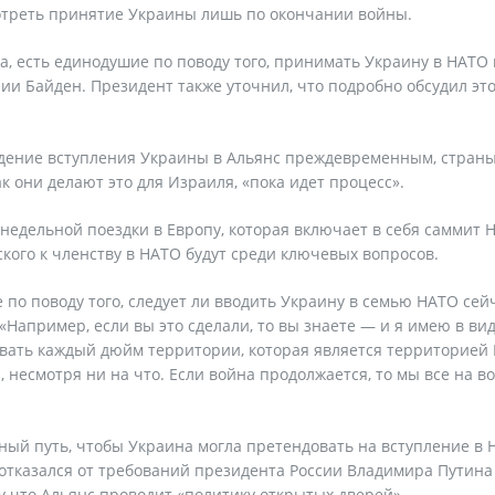
мотреть принятие Украины лишь по окончании войны.
на, есть единодушие по поводу того, принимать Украину в НАТО
ии Байден. Президент также уточнил, что подробно обсудил эт
суждение вступления Украины в Альянс преждевременным, стран
 они делают это для Израиля, «пока идет процесс».
недельной поездки в Европу, которая включает в себя саммит 
ского к членству в НАТО будут среди ключевых вопросов.
 по поводу того, следует ли вводить Украину в семью НАТО сейч
«Например, если вы это сделали, то вы знаете — и я имею в вид
вать каждый дюйм территории, которая является территорией
, несмотря ни на что. Если война продолжается, то мы все на в
ый путь, чтобы Украина могла претендовать на вступление в 
 отказался от требований президента России Владимира Путина
 что Альянс проводит «политику открытых дверей».