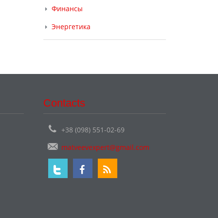
Финансы
Энергетика
Contacts
+38 (098) 551-02-69
matveevexpert@gmail.com