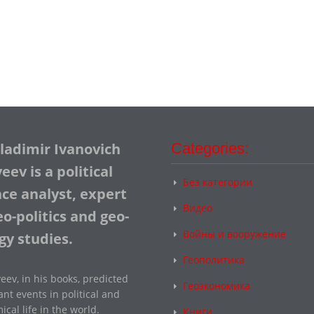
Vladimir Ivanovich
Categories:
ev is a political
Без категории
nce analyst, expert
Видео
o-politics and geo-
Войны и вооружение
gy studies.
Геополитика
eev, in his books, predicted
Геоэкономика
nt events in political and
cal life in the world.
Книги