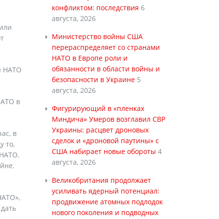
конфликтом: последствия
6
августа, 2026
 или
Министерство войны США
от
перераспределяет со странами
НАТО в Европе роли и
обязанности в области войны и
ы НАТО
безопасности в Украине
5
августа, 2026
НАТО в
Фигурирующий в «пленках
Миндича» Умеров возглавил СВР
Украины: расцвет дроновых
ас, в
сделок и «дроновой паутины» с
у то,
США набирает новые обороты
4
 НАТО.
августа, 2026
ойне.
Великобритания продолжает
усиливать ядерный потенциал:
НАТО»,
продвижение атомных подлодок
 дать
нового поколения и подводных