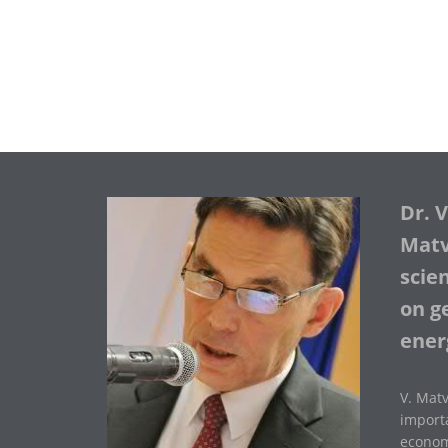
Dr. 
Matve
scie
on ge
ener
V. Matv
importa
economi