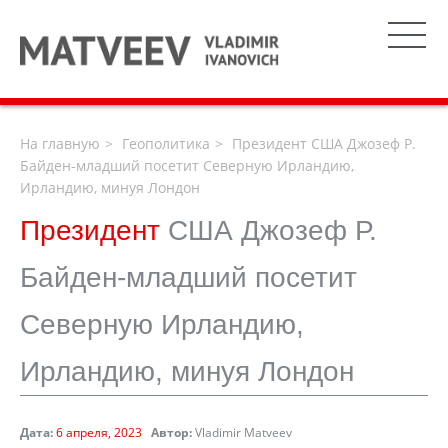
На главную
Геополитика
Президент США Джозеф Р.
Байден-младший посетит Северную Ирландию,
Ирландию, минуя Лондон
Президент
США Джозеф Р.
Байден-младший посетит
Северную Ирландию,
Ирландию, минуя Лондон
Дата:
6 апреля, 2023
Автор:
Vladimir Matveev