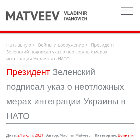
На главную
Войны и вооружение
Президент
Зеленский подписал указ о неотложных мерах
интеграции Украины в НАТО
Президент
Зеленский
подписал указ о неотложных
мерах интеграции Украины в
НАТО
Дата:
24 июля, 2021
Автор:
Vladimir Matveev
Категории:
Войны и