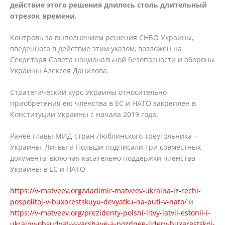
действие этого решения длилось столь длительный
отрезок времени.
Контроль за выполнением решения СНБО Украины,
введенного в действие этим указом, возложен на
Секретаря Совета национальной безопасности и обороны
Украины Алексея Данилова.
Стратегический курс Украины относительно
приобретения ею членства в ЕС и НАТО закреплен в
Конституции Украины с начала 2019 года.
Ранее главы МИД стран Люблинского треугольника –
Украины, Литвы и Польши подписали три совместных
документа, включая касательно поддержки членства
Украины в ЕС и НАТО
https://v-matveev.org/vladimir-matveev-ukraina-iz-rechi-
pospolitoj-v-buxarestskuyu-devyatku-na-puti-v-nato/
и
https://v-matveev.org/prezidenty-polshi-litvy-latvii-estonii-i-
ukrainy-obsudyat-v-varshave-a-pozdnee-lidery-buxarestskoj-