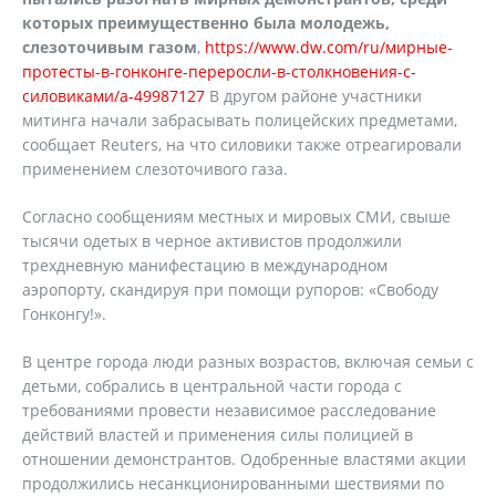
которых преимущественно была молодежь,
слезоточивым газом
,
https://www.dw.com/ru/мирные-
протесты-в-гонконге-переросли-в-столкновения-с-
силовиками/a-49987127
В другом районе участники
митинга начали забрасывать полицейских предметами,
сообщает Reuters, на что силовики также отреагировали
применением слезоточивого газа.
Согласно сообщениям местных и мировых СМИ, свыше
тысячи одетых в черное активистов продолжили
трехдневную манифестацию в международном
аэропорту, скандируя при помощи рупоров: «Свободу
Гонконгу!».
В центре города люди разных возрастов, включая семьи с
детьми, собрались в центральной части города с
требованиями провести независимое расследование
действий властей и применения силы полицией в
отношении демонстрантов. Одобренные властями акции
продолжились несанкционированными шествиями по