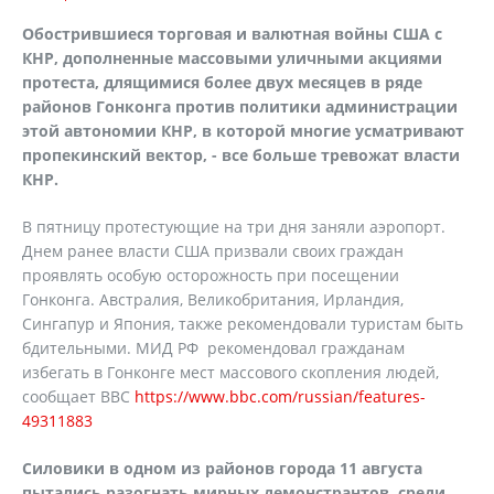
Обострившиеся торговая и валютная войны США с
КНР, дополненные массовыми уличными акциями
протеста,
длящимися более двух месяцев в ряде
районов Гонконга против политики администрации
этой автономии КНР, в которой многие усматривают
пропекинский вектор, - все больше тревожат власти
КНР.
В пятницу протестующие на три дня заняли аэропорт.
Днем ранее власти США призвали своих граждан
проявлять особую осторожность при посещении
Гонконга. Австралия, Великобритания, Ирландия,
Сингапур и Япония, также рекомендовали туристам быть
бдительными. МИД РФ рекомендовал гражданам
избегать в Гонконге мест массового скопления людей,
сообщает ВВС
https://www.bbc.com/russian/features-
49311883
Силовики в одном из районов города 11 августа
пытались разогнать мирных демонстрантов, среди