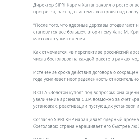
Директор SIPRI Карим Хаггаг заявил о росте оп
прогресса, распада системы контроля над воор
"После того, что ядерные державы отодвигают н
становится все больше», вторит ему Ханс М. К
массового уничтожения.
Как отмечается, «в перспективе российский арс
числа боеголовок на каждой ракете в рамках мо
Истечение срока действия договора о сокращен
года усиливает неопределенность относительно
В США «Золотой купол" под вопросом; она оцени
увеличение арсенала США возможно за счет «р
установках, реактивации пустующих установок 
Согласно SIPRI КНР наращивает ядерный арсенал
боеголовок: страна наращивает его быстрее люб