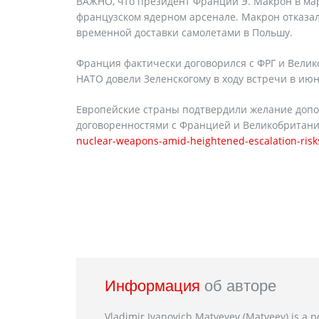
ВАЖНО, что президент Франции Э. Макрон в мар
французском ядерном арсенале. Макрон отказал
временной доставки самолетами в Польшу.
Франция фактически договорился с ФРГ и Вели
НАТО довели Зеленскогому в ходу встречи в июн
Европейские страны подтвердили желание доп
договоренностями с Францией и Великобритан
nuclear-weapons-amid-heightened-escalation-risk
Информация
об авторе
Vladimir Ivanovich Matveyev (Matveev) is a po