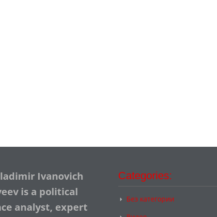
Vladimir Ivanovich
Categories:
ev is a political
Без категории
nce analyst, expert
Видео