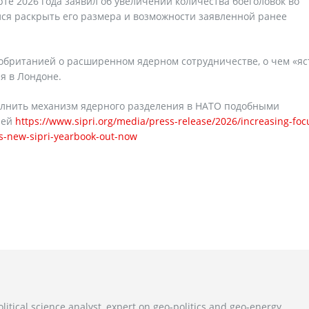
те 2026 года заявил об увеличении количества боеголовок во
ся раскрыть его размера и возможности заявленной ранее
кобританией о расширенном ядерном сотрудничестве, о чем «я
я в Лондоне.
олнить механизм ядерного разделения в НАТО подобными
ией
https://www.sipri.org/media/press-release/2026/increasing-foc
s-new-sipri-yearbook-out-now
litical science analyst, expert on geo-politics and geo-energy