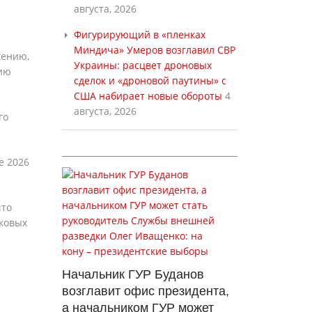
августа, 2026
Фигурирующий в «пленках
Миндича» Умеров возглавил СВР
жению,
Украины: расцвет дроновых
жию
сделок и «дроновой паутины» с
США набирает новые обороты
4
августа, 2026
го
е 2026
что
ковых
Начальник ГУР Буданов
возглавит офис президента,
а начальником ГУР может