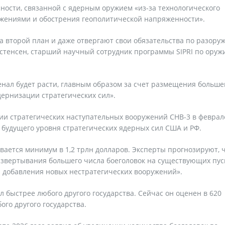
асности, связанной с ядерным оружием «из-за технологического
ужениями и обострения геополитической напряженности».
а второй план и даже отвергают свои обязательства по разору
ристенсен, старший научный сотрудник программы SIPRI по ору
енал будет расти, главным образом за счет размещения больше
дернизации стратегических сил».
ии стратегических наступательных вооружений СНВ-3 в феврал
 будущего уровня стратегических ядерных сил США и РФ.
вается минимум в 1,2 трлн долларов. Эксперты прогнозируют, 
азвертывания большего числа боеголовок на существующих пус
и добавления новых нестратегических вооружений».
 быстрее любого другого государства. Сейчас он оценен в 620
ого другого государства.