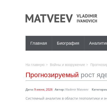
Главная
Биография
Аналити
На главную
Войны и вооружение
Прогнозир
Прогнозируемый
рост яд
Дата:
9 июня, 2026
Автор:
Vladimir Matveev
Категории
Системный аналитик в области геополитики и э