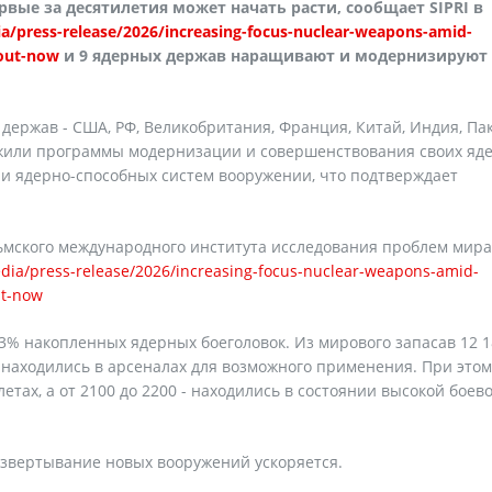
вые за десятилетия может начать расти, сообщает SIPRI в
a/press-release/2026/increasing-focus-nuclear-weapons-amid-
-out-now
и 9 ядерных держав наращивают и модернизируют
держав - США, РФ, Великобритания, Франция, Китай, Индия, Пак
олжили программы модернизации и совершенствования своих яд
и ядерно-способных систем вооружении, что подтверждает
ьмского международного института исследования проблем мира (
edia/press-release/2026/increasing-focus-nuclear-weapons-amid-
ut-now
83% накопленных ядерных боеголовок. Из мирового запасав 12 1
5 находились в арсеналах для возможного применения. При этом
етах, а от 2100 до 2200 - находились в состоянии высокой боев
азвертывание новых вооружений ускоряется.