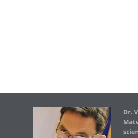
Dr. 
Matve
scie