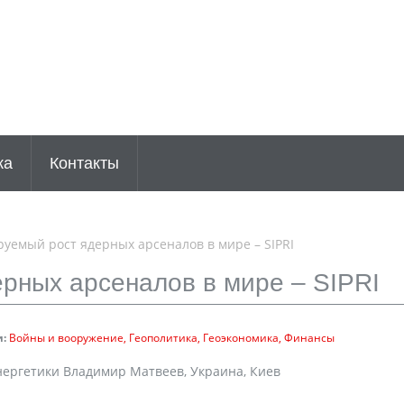
ка
Контакты
уемый рост ядерных арсеналов в мире – SIPRI
ерных арсеналов в мире – SIPRI
:
Войны и вооружение
Геополитика
Геоэкономика
Финансы
нергетики Владимир Матвеев, Украина, Киев