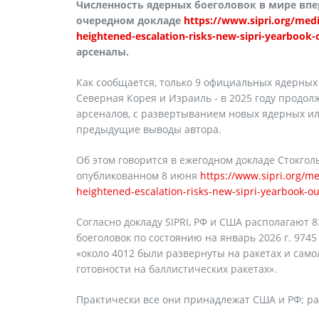
Численность ядерных боеголовок в мире впер
очередном докладе
https://www.sipri.org/medi
heightened-escalation-risks-new-sipri-yearbook
арсеналы.
Как сообщается, только 9 официальных ядерных 
Северная Корея и Израиль - в 2025 году прод
арсеналов, с развертыванием новых ядерных ил
предыдущие выводы автора.
Об этом говорится в ежегодном докладе Стокгол
опубликованном 8 июня
https://www.sipri.org/m
heightened-escalation-risks-new-sipri-yearbook-o
Согласно докладу SIPRI, РФ и США располагают 
боеголовок по состоянию на январь 2026 г. 974
«около 4012 были развернуты на ракетах и самол
готовности на баллистических ракетах».
Практически все они принадлежат США и РФ; р