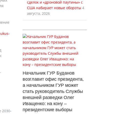
дных
сделок и «дроновой паутины» с
ля
США набирает новые обороты
4
августа, 2026
ление
aukus-
д
с
-
Начальник ГУР Буданов
возглавит офис президента,
а начальником ГУР может
стать руководитель Службы
внешней разведки Олег
Иващенко: на кону –
президентские выборы
е 2030-