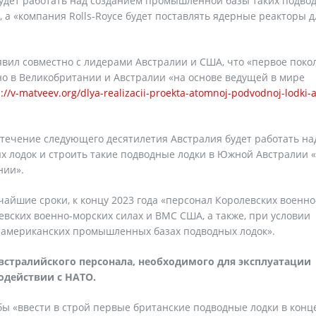
будет работать над созданием промышленной базы таких подво
, а «компания Rolls-Royce будет поставлять ядерные реакторы д
вил совместно с лидерами Австралии и США, что «первое поко
о в Великобритании и Австралии «на основе ведущей в мире
s://v-matveev.org/dlya-realizacii-proekta-atomnoj-podvodnoj-lodki-
 течение следующего десятилетия Австралия будет работать на
 лодок и строить такие подводные лодки в Южной Австралии «
нии».
айшие сроки, к концу 2023 года «персонал Королевских военно
евских военно-морских силах и ВМС США, а также, при условии
и американских промышленных базах подводных лодок».
австралийского персонала, необходимого для эксплуатации
одействии с НАТО.
обы «ввести в строй первые британские подводные лодки в конц