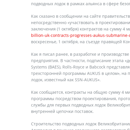
подводных лодок в рамках альянса в сфере без
Как сказано в сообщении на сайте правительст
непосредственно «участвовать в проектировани
заключения (1 октября) контрактов на сумму 4
billion-uk-contracts-progresses-aukus-submarine-
воскресенье, 1 октября, на съезде правящей К
Как я писал ранее, в разработке и производств
предприятия. В частности, подписание этапа «д
Systems (BAES), Rolls-Royce и Babcock представл
трехсторонней программы AUKUS в целом», на п
лодок, известный как SSN-AUKUS».
Как сообщается, контракты на общую сумму 4 м
программы посредством проектирования, прото
службы для первых подводных лодок Великобрит
внутренней цепочки поставок.
Строительство подводных лодок Великобритании