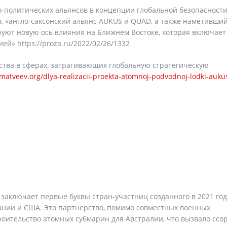
о-политических альянсов в концепции глобальной безопасности
 «англо-саксонский альянс AUKUS и QUAD, а также наметивши
уют новую ось влияния на Ближнем Востоке, которая включает
» https://proza.ru/2022/02/26/1332
ства в сферах, затрагивающих глобальную стратегическую
-matveev.org/dlya-realizacii-proekta-atomnoj-podvodnoj-lodki-auku
заключает первые буквы стран-участниц созданного в 2021 год
ании и США. Это партнерство, помимо совместных военных
троительство атомных субмарин для Австралии, что вызвало ссо