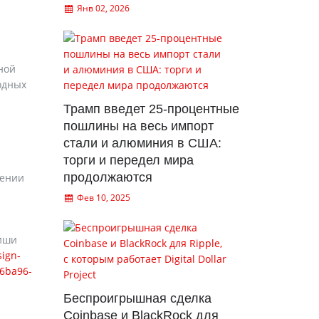
Янв 02, 2026
ной
одных
Трамп введет 25-процентные
пошлины на весь импорт
стали и алюминия в США:
торги и передел мира
продолжаются
чении
Фев 10, 2025
Риши
sign-
6ba96-
Беспроигрышная сделка
Coinbase и BlackRock для