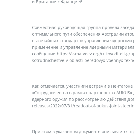
и Британии с Францией.
Совместная руководящая группа провела заседа
оптимального пути обеспечения Австралии ат
высочайших стандартов управления ядерными р
применение и управление ядерными материалам
сообщении https://v-matveev.org/rukovoditeli-gru
sotrudnichestve-v-oblasti-peredovyx-voennyx-texno
Как отмечается, участники встречи в Пентагон
«Сотрудничество в рамках партнерства AUKUS»
ядерного оружия по рассмотрению действия Дого
releases/2022/07/31/readout-of-aukus-joint-steer
При этом в указанном документе описывается п