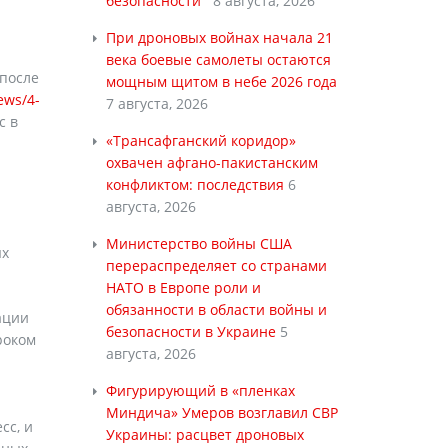
безопасности
8 августа, 2026
При дроновых войнах начала 21
века боевые самолеты остаются
 после
мощным щитом в небе 2026 года
ews/4-
7 августа, 2026
с в
«Трансафганский коридор»
охвачен афгано-пакистанским
конфликтом: последствия
6
августа, 2026
Министерство войны США
ых
перераспределяет со странами
НАТО в Европе роли и
обязанности в области войны и
ации
безопасности в Украине
5
роком
августа, 2026
Фигурирующий в «пленках
Миндича» Умеров возглавил СВР
сс, и
Украины: расцвет дроновых