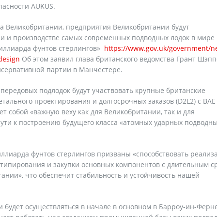
опасности AUKUS.
ва Великобритании, предприятия Великобритании будут
и и производстве самых современных подводных лодок в мире
 миллиарда фунтов стерлингов»
https://www.gov.uk/government/n
design
Об этом заявил глава британского ведомства Грант Шэпп
онсервативной партии в Манчестере.
е передовых подлодок будут участвовать крупные британские
етального проектирования и долгосрочных заказов (D2L2) с BAE
яет собой «важную веху как для Великобритании, так и для
ути к построению будущего класса «атомных ударных подводн
иллиарда фунтов стерлингов призваны «способствовать реализ
типирования и закупки основных компонентов с длительным с
ании», что обеспечит стабильность и устойчивость нашей
 будет осуществляться в начале в основном в Барроу-ин-Ферне