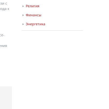
зи с
Религия
ода к
Финансы
Энергетика
ce-
ения