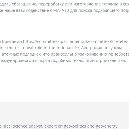
одить обогащение, переработку или изготовление топлива в свя
же наше взаимодействие с МАГАТЭ для поиска подходящего подх
и Британии https://committees.parliament.uk/committee/24/defen
-the-uks-naval-role-in-the-indopacific/, Австралия получила
 атомных подлодках, что равносильно узакониванию приобрет
еждународного экспорта подобных технологий строительства.
litical science analyst, expert on geo-politics and geo-energy