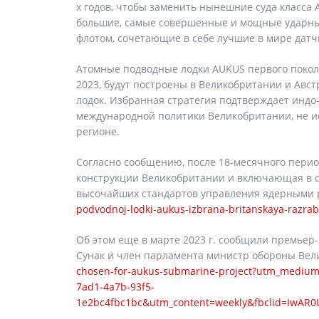
х годов, чтобы заменить нынешние суда класса A
большие, самые совершенные и мощные ударные
флотом, сочетающие в себе лучшие в мире датч
Атомные подводные лодки AUKUS первого покол
2023, будут построены в Великобритании и Авс
лодок. Избранная cтратегия подтверждает индо
международной политики Великобритании, не ис
регионе.
Согласно сообщению, после 18-месячного перио
конструкции Великобритании и включающая в с
высочайших стандартов управления ядерными 
podvodnoj-lodki-aukus-izbrana-britanskaya-razrab
Об этом еще в марте 2023 г. сообщили премье
Сунак и член парламента министр обороны Ве
chosen-for-aukus-submarine-project?utm_medium
7ad1-4a7b-93f5-
1e2bc4fbc1bc&utm_content=weekly&fbclid=IwAR0