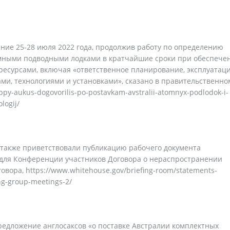
ние 25-28 июля 2022 года, продолжив работу по определению
омными подводными лодками в кратчайшие сроки при обеспече
есурсами, включая «ответственное планирование, эксплуатац
и, технологиями и установками», сказано в правительственно
ppy-aukus-dogovorilis-po-postavkam-avstralii-atomnyx-podlodok-i-
logij/
е также приветствовали публикацию рабочего документа
 для Конференции участников Договора о нераспространении
вора, https://www.whitehouse.gov/briefing-room/statements-
ing-group-meetings-2/
редложение англосаксов «о поставке Австралии комплектных