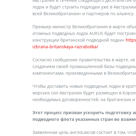
Австралия в течение следующего десятилетия 
лодок и будет строить подлодки уже в Австралии
всей Великобритании» и партнеров по альянсу.
Премьер-министр Великобритании в марте объя
атомных подводных лодок AUKUS будет построен
конструкции британской подводной лодки»
http
izbrana-britanskaya-razrabotka/
Согласно сообщению правительства в марте, «в
созданием своей промышленной базы подводных
компонентами, произведенными в Великобрита
Чтобы доставить новые подводные лодки в кратч
морских сил Австралии будет размещен в Корол
необходимых договоренностей, на британских 
Этот процесс призван ускорить подготовку 
подводного флота указанных стран во взаим
Заявленная цель англосаксов состоит в том, чт