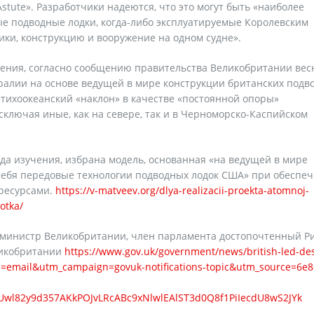
stute». Разработчики надеются, что это могут быть «наиболее
 подводные лодки, когда-либо эксплуатируемые Королевским
ики, конструкцию и вооружение на одном судне».
ения, согласно сообщению правительства Великобритании вес
тралии на основе ведущей в мире конструкции британских подв
-тихоокеанский «наклон» в качестве «постоянной опоры»
ключая иные, как на севере, так и в Черноморско-Каспийском
да изучения, избрана модель, основанная «на ведущей в мире
ебя передовые технологии подводных лодок США» при обеспе
ресурсами.
https://v-matveev.org/dlya-realizacii-proekta-atomnoj-
otka/
р-министр Великобритании, член парламента достопочтенный 
ликобритании
https://www.gov.uk/government/news/british-led-de
=email&utm_campaign=govuk-notifications-topic&utm_source=6e8
Uwl82y9d357AKkPOJvLRcABc9xNlwlEAlST3d0Q8f1PiIecdU8wS2JYk